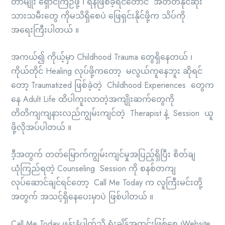
တာမျိုး ရှောင်ကြဉ်ဖို့ ၊ ရန်ဖြစ်ခဲ့ရင်တောင် အတတ်နိုင်ဆုံး
သားသမီးတွေ ကိုမသိရှိစေပဲ ဖြေရှင်းနိုင်ဖို့က သိပ်ကို
အရေးကြီးပါတယ် ။
အကယ်၍ ကိုယ့်မှာ Childhood Trauma တွေရှိနေတယ် ၊
ကိုယ်တိုင် Healing လုပ်ဖို့ကတော့ မလွယ်ကူနေဘူး ဆိုရင်
တော့ Traumatized ဖြစ်ခဲ့တဲ့ Childhood Experiences တွေက
နေ Adult Life ထိပါကူးလာတဲ့အကျိုးဆက်တွေကို
တိတိကျကျနားလည်ကျွမ်းကျင်တဲ့ Therapist နဲ့ Session ယူ
ဖို့လိုအပ်ပါတယ် ။
ဒီ့အတွက် တတ်မြောက်ကျွမ်းကျင်မှုအပြည့်ရှိပြီး စိတ်ချ
ယုံကြည်ရတဲ့ Counseling Session ကို စနစ်တကျ
လုပ်ဆောင်ချင်ရင်တော့ Call Me Today က လူကြီးမင်းတို့
အတွက် အသင့်ရှိနေပေးမှာပဲ ဖြစ်ပါတယ် ။
Call Me Today ဖုန်းနံပါတ်သို့ ရုံးချိန်အတွင်းဖြစ်စေ ၊Website