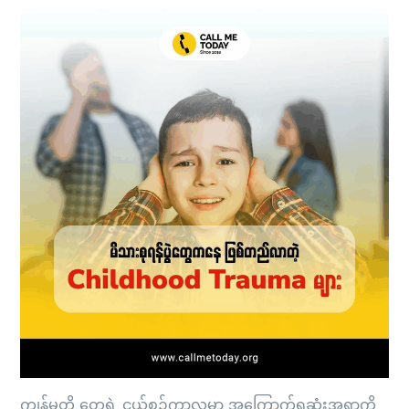
ကျွန်မတို့ တွေရဲ့ ငယ်စဉ်ကာလမှာ အကြောက်ရဆုံးအရာကို