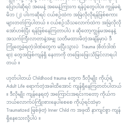
ပြောပါဆိုရင် အမေနဲ့ အမေနဲ့ကြားက ရန်ပွဲတွေပါပဲ။ ကျွန်မရဲ့
မိဘ (၂) ပါးကဆိုရင် ငယ်စဉ်ထဲက အမြဲလိုလိုရန်ဖြစ်စကား
များတတ်ကြပါတယ် ။ ငယ်စဉ်သိသလောက်ထဲက အမြဲလိုလို
အော်ဟစ်ပြီး ရန်ဖြစ်နေကြတာပါပဲ ။ ဆိုတော့ကျွန်မအနေနဲ့
အသက်ကြီးလာတာနဲ့အမျှ သတိမထားမိတဲ့အချိန်မှာပဲ ဒီ
ကြုံတွေ့ခဲ့ရတဲ့ဒါဏ်တွေက မပြီးသွားပဲ Trauma (စိတ်ဒါဏ်
ရာ) တွေအဖြစ်ကျန်ရှိ နေတာကို တဖြေးဖြေးသိမြင်လာရပါ
တယ် ။
ဟုတ်ပါတယ် Childhood trauma တွေက ဒီလိုမျိုး ကိုယ့်ရဲ့
Adult Life ရောက်တဲ့အခါထိအောင် ကျန်ရှိနေကြတတ်ပါတယ်
။ ဒီလိုမျိုး ကျန်နေရတဲ့ အကြောင်းအရင်းကတော့ ကိုယ်က
ဘယ်လောက်ပဲကြိုးစားနေပါစေစေ ကိုယ့်ရင်ထဲမှာ
Traumatized ဖြစ်ခဲ့တဲ့ Inner Child က အခုထိ နာကျင်စွာ ကျန်
ရှိနေသေးလို့ပါပဲ ။