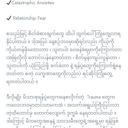
Catastrophic Anxieties
Relationship Fear
စသည်ဖြင့် စိတ်ခံစားချက်တွေ ထိပါ ထွက်ပေါ်ကြုံတွေ့လာရ
နိုင်ပါတယ် ။ ဒါ့အပြင် နေ့စဉ်ဘဝမှာဆိုရင်လည်း ကိုယ့်ကို
ကိုယ်တန်ဖိုးမထားတာ ၊ သူတပါး ဝေဖန်ခံရမှာကိုကြောက်တာ
၊အမြဲလိုလို တောင်းပန်နေတတ်တာ ၊ စိတ်မွန်းကျပ်လွန်းတာ ၊
သူတပါးကို ယုံကြည်ဖို့ ခက်ခဲတာ နဲ့ ရန်ပွဲတွေကိုကြောက်ရွံနေ
တတ်တာ စတဲ့ လက္ခဏာတွေကိုလည်းပဲ ရင်ဆိုင်ကြုံတွေ့
ရတတ်ပါတယ် ။
ဒီလိုမျိုး မိသားစုရန်ပွဲတွေကနေစလိုက်တဲ့ Trauma တွေက
ကလေးဘဝမှာတင်သာမကအဲ ၊ အသက်အရွယ်ကြီးပြင်းလာ
တဲ့ထိတောင်မှ တောက်လျောက် ဒုက္ခခံ နေရတတ်ပါတယ် ။
ဒါကြောင့် မိဘတွေအနေနဲ့ သားသမီးတွေရဲ့အရှေ့မှာ ရန်ဖြစ်