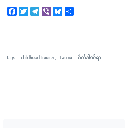
Facebook
Twitter
Telegram
Viber
Bluesky
Share
Tags:
childhood trauma
,
trauma
,
စိတ်ဒါဏ်ရာ