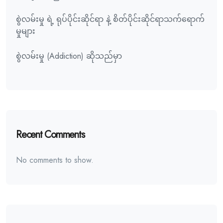
စွဲလမ်းမှု ရဲ့ ရုပ်ပိုင်းဆိုင်ရာ နဲ့ စိတ်ပိုင်းဆိုင်ရာသက်ရောက်
မှုများ
စွဲလမ်းမှု (Addiction) ဆိုသည်မှာ
Recent Comments
No comments to show.