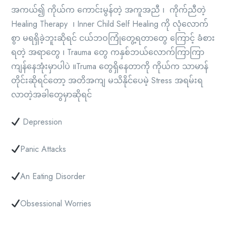
အကယ်၍ ကိုယ်က ကောင်းမွန်တဲ့ အကူအညီ ၊ ကိုက်ညီတဲ့
Healing Therapy ၊ Inner Child Self Healing ကို လုံလောက်
စွာ မရရှိခဲ့ဘူးဆိုရင် ငယ်ဘဝကြုံတွေ့ရတာတွေ ကြောင့် ခံစား
ရတဲ့ အရာတွေ ၊ Trauma တွေ ကနှစ်ဘယ်လောက်ကြာကြာ
ကျန်နေအုံးမှာပါပဲ ။Truma တွေရှိနေတာကို ကိုယ်က သာမာန်
တိုင်းဆိုရင်တော့ အတိအကျ မသိနိုင်ပေမဲ့ Stress အရမ်းရ
လာတဲ့အခါတွေမှာဆိုရင်
Depression
Panic Attacks
An Eating Disorder
Obsessional Worries