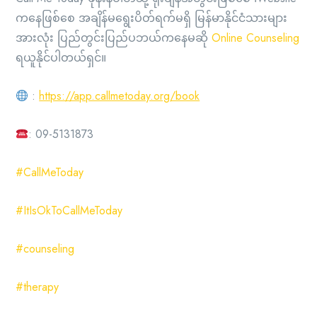
ကနေဖြစ်စေ အချိန်မရွေးပိတ်ရက်မရှိ မြန်မာနိုင်ငံသားများ
အားလုံး ပြည်တွင်းပြည်ပဘယ်ကနေမဆို
Online Counseling
ရယူနိုင်ပါတယ်ရှင်။
:
https://app.callmetoday.org/book
: 09-5131873
#CallMeToday
#ItIsOkToCallMeToday
#counseling
#therapy