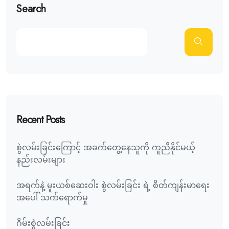
Search
Recent Posts
စွဲလမ်းခြင်းကြောင့် အခက်တွေ့နေသူကို ကူညီနိုင်မယ့်
နည်းလမ်းများ
အရက်နဲ့ မူးယစ်ဆေးဝါး စွဲလမ်းခြင်း ရဲ့ စိတ်ကျန်းမာရေး
အပေါ် သက်ရောက်မှု
ဂိမ်းစွဲလမ်းခြင်း