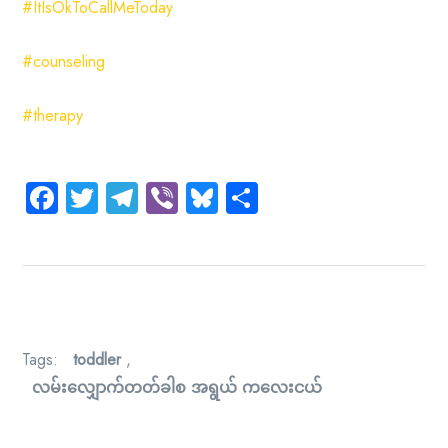
#ItIsOkToCallMeToday
#counseling
#therapy
Facebook
Twitter
Telegram
Viber
Bluesky
Share
Tags:
toddler
,
လမ်းလျှောက်တတ်ခါစ အရွယ် ကလေးငယ်