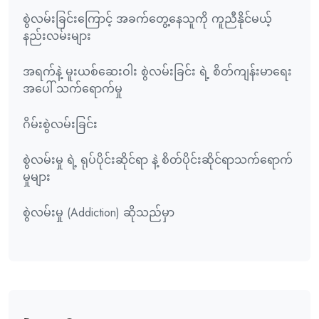
စွဲလမ်းခြင်းကြောင့် အခက်တွေ့နေသူကို ကူညီနိုင်မယ့်
နည်းလမ်းများ
အရက်နဲ့ မူးယစ်ဆေးဝါး စွဲလမ်းခြင်း ရဲ့ စိတ်ကျန်းမာရေး
အပေါ် သက်ရောက်မှု
ဂိမ်းစွဲလမ်းခြင်း
စွဲလမ်းမှု ရဲ့ ရုပ်ပိုင်းဆိုင်ရာ နဲ့ စိတ်ပိုင်းဆိုင်ရာသက်ရောက်
မှုများ
စွဲလမ်းမှု (Addiction) ဆိုသည်မှာ