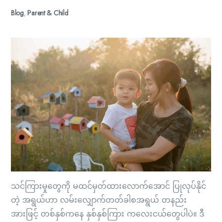
Blog
,
Parent & Child
သင်ကြားမှုတွေကို မထင်မှတ်ထားလောက်အောင် ပြုလုပ်နိုင်
တဲ့ အရွယ်ဟာ လမ်းလျှောက်တတ်ခါစအရွယ် တနည်း
အားဖြင့် တစ်နှစ်ကနေ နှစ်နှစ်ကြား ကလေးငယ်တွေပါပဲ။ ဒီ