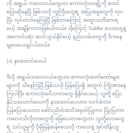
လို အရွယ် ကလေးငယ်တွေဟာ စကားလုံးတချို့ကို စတင်
ပြောဆိုနေပြီ ဖြစ်သလို လူကြီးတွေရဲ့ အပြုအမူတွေကို တုပ
ပြီး လုပ်တတ်နေကြပြီ ဖြစ်တာကြောင့် အထူးသတိထားရ
မယ့် အချိန်ကာလဖြစ်ပါတယ်။ ဒါ့ကြောင့် Toddler လေးတွေနဲ့
အကောင်းဆုံး ဆက်သွယ်နိုင်မယ့် နည်းလမ်းတွေကို ဒီကနေ
မျှဝေပေးချင်ပါတယ်။
(၁) နားထောင်ပေးပါ
ဒီလို အရွယ်ကလေးငယ်တွေဟာ စကားလုံးတော်တော်များ
များကို သိနေကြပြီ ဖြစ်သလို ပြန်ပြောဖို့ အတွက် ကြိုးစားနေ
ကြပါပြီ။ စကားလုံးမပီသတာတွေ ရှိနိုင်ပေမယ့် သူတို့ ပြော
နိုင်သလောက်လေးကို နားထောင်ပေးတာ၊ လက်ခံတာ၊
ပြန်ပြောပေးတာ၊ ခေါင်းညိတ်အသိအမှတ်ပြုတာ၊ ပြုံးပြတာ၊
ကလေးသိလိုတာတွေကို ဖြေပေးတာတွေဟာ သူတို့လေးတွေ
ရဲ့ သင်ယူမှုကို ပိုမိုမြန်ဆန်စေသလို ကလေးနဲ့ အုပ်ထိန်းသူ