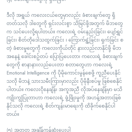
ဒီလို အရွယ် ကလေးငယ်တွေမှာလည်း ခံစားချက်တွေ ရှိ
တတ်သလို ဒါတွေကို ရှင်းလင်းစွာ သိမြင်ဖို့အတွက် မိဘတွေ
က သင်ပေးလို့ရပါတယ်။ ကလေးရဲ့ ဝမ်းနည်းခြင်း၊ ပျော်ရွှင်
ခြင်း၊ စိတ်တိုဒေါသထွက်ခြင်း ၊ ကြောက်ရွံ့ခြင်း၊ ရှက်ခြင်း စ
တဲ့ ခံစားမှုတွေကို ကလေးကိုယ်တိုင် နားလည်လာနိုင်ဖို့ မိဘ
အနေနဲ့ ခေါင်းစဥ်တပ် ပြောပြပေးတာ၊ ကလေးရဲ့ ခံစားချက်
တွေကို စာနာနားလည်ပေးတာ စတာတွေဟာ ကလေးရဲ့
Emotional Intelligence ကို ပိုမိုကောင်းမွန်စေဖို့ ကူညီပေးနိုင်
သလို မိဘနဲ့ သားသမီးကြားမှာလည်း ပိုမိုနီးစပ်မှု ဖြစ်စေနိုင်
ပါတယ်။ ကလေးငိုနေချိန်၊ အကူအညီ လိုအပ်နေချိန်မှာ မသိ
ကျိုးကျွံပြုတာဟာ ကလေးရဲ့ ဖွံ့ဖြိုးမှုကို အဟန့်အတားဖြစ်
နိုင်သလို ကလေးရဲ့ စိတ်ကျန်းမာရေးကို ထိခိုက်စေနိုင်ပါ
တယ်။
(၅) အတူတူ အချိန်ကုန်ဆုံးပေးပါ