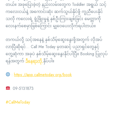
တယ်။ အခုပြောခဲ့တဲ့ နည်းလမ်းတွေက Toddler အရွယ် သင့်
ကလေးငယ်နဲ့ အကောင်းဆုံး ဆက်သွယ်နိုင်ဖို့ ကူညီပေးနိုင်
သလို ကလေးရဲ့ ဖွံ့ဖြိုးမှုနဲ့ နှစ်ဦးကြားချစ်ခြင်း မေတ္တာကို
လေးနက်စေမှာဖြစ်ကြောင်း မျှဝေပေးလိုက်ရပါတယ်။
တကယ်လို့ သင့်အနေနဲ့ နှစ်သိမ့်ဆွေးနွေးဖို့အတွက် လိုအပ်
လာပြီဆိုရင်… Call Me Today မှတဆင့် ပညာရှင်တွေနှင့်
တွေ့ဆုံကာ အခုပဲ နှစ်သိမ့်ဆွေးနွေးနိုင်ပါပြီ။ Booking ပြုလုပ်
ရန်အတွက်
ဒီနေရာကို
နှိပ်ပါ။
:
https://app.callmetoday.org/book
: 09-5131873
#CallMeToday