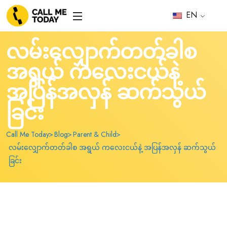
EN
လမ်းလျှောက်တတ်ခါစ
အရွယ် ကလေးငယ်နဲ့
အပြန်အလှန် ဆက်သွယ်
ခြင်း
Call Me Today
Blog
Parent & Child
လမ်းလျှောက်တတ်ခါစ အရွယ် ကလေးငယ်နဲ့ အပြန်အလှန် ဆက်သွယ်
ခြင်း