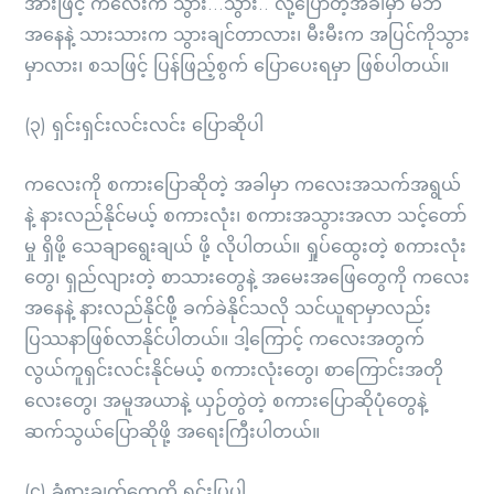
အားဖြင့် ကလေးက သွား…သွား.. လို့ပြောတဲ့အခါမှာ မိဘ
အနေနဲ့ သားသားက သွားချင်တာလား၊ မီးမီးက အပြင်ကိုသွား
မှာလား၊ စသဖြင့် ပြန်ဖြည့်စွက် ပြောပေးရမှာ ဖြစ်ပါတယ်။
(၃) ရှင်းရှင်းလင်းလင်း ပြောဆိုပါ
ကလေးကို စကားပြောဆိုတဲ့ အခါမှာ ကလေးအသက်အရွယ်
နဲ့ နားလည်နိုင်မယ့် စကားလုံး၊ စကားအသွားအလာ သင့်တော်
မှု ရှိဖို့ သေချာရွေးချယ် ဖို့ လိုပါတယ်။ ရှုပ်ထွေးတဲ့ စကားလုံး
တွေ၊ ရှည်လျားတဲ့ စာသားတွေနဲ့ အမေးအဖြေတွေကို ကလေး
အနေနဲ့ နားလည်နိုင်ဖို့် ခက်ခဲနိုင်သလို သင်ယူရာမှာလည်း
ပြဿနာဖြစ်လာနိုင်ပါတယ်။ ဒါ့ကြောင့် ကလေးအတွက်
လွယ်ကူရှင်းလင်းနိုင်မယ့် စကားလုံးတွေ၊ စာကြောင်းအတို
လေးတွေ၊ အမူအယာနဲ့ ယှဉ်တွဲတဲ့ စကားပြောဆိုပုံတွေနဲ့
ဆက်သွယ်ပြောဆိုဖို့ အရေးကြီးပါတယ်။
(၄) ခံစားချက်တွေကို ရှင်းပြပါ