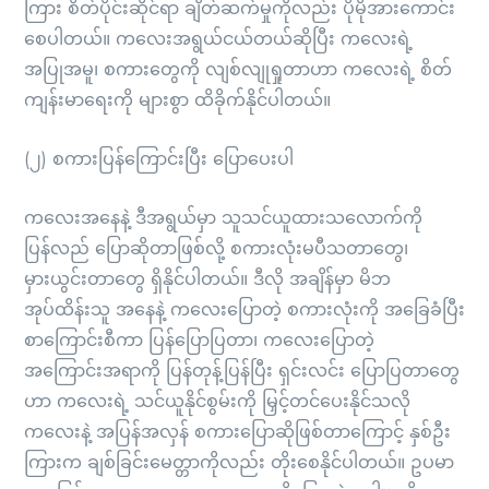
ကြား စိတ်ပိုင်းဆိုင်ရာ ချိတ်ဆက်မှုကိုလည်း ပိုမိုအားကောင်း
စေပါတယ်။ ကလေးအရွယ်ငယ်တယ်ဆိုပြီး ကလေးရဲ့
အပြုအမူ၊ စကားတွေကို လျစ်လျုရှုတာဟာ ကလေးရဲ့ စိတ်
ကျန်းမာရေးကို များစွာ ထိခိုက်နိုင်ပါတယ်။
(၂) စကားပြန်ကြောင်းပြီး ပြောပေးပါ
ကလေးအနေနဲ့ ဒီအရွယ်မှာ သူသင်ယူထားသလောက်ကို
ပြန်လည် ပြောဆိုတာဖြစ်လို့ စကားလုံးမပီသတာတွေ၊
မှားယွင်းတာတွေ ရှိနိုင်ပါတယ်။ ဒီလို အချိန်မှာ မိဘ
အုပ်ထိန်းသူ အနေနဲ့ ကလေးပြောတဲ့ စကားလုံးကို အခြေခံပြီး
စာကြောင်းစီကာ ပြန်ပြောပြတာ၊ ကလေးပြောတဲ့
အကြောင်းအရာကို ပြန်တုန့်ပြန်ပြီး ရှင်းလင်း ပြောပြတာတွေ
ဟာ ကလေးရဲ့ သင်ယူနိုင်စွမ်းကို မြှင့်တင်ပေးနိုင်သလို
ကလေးနဲ့ အပြန်အလှန် စကားပြောဆိုဖြစ်တာကြောင့် နှစ်ဦး
ကြားက ချစ်ခြင်းမေတ္တာကိုလည်း တိုးစေနိုင်ပါတယ်။ ဥပမာ