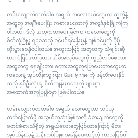
လမ်းလျှောက်တတ်ခါစ အရွယ် ကလေးငယ်တွေဟာ သူတို့နဲ့
အတူတူ အချိန်ပေးပြီး ကစားပေးတာကို အလွန်နှစ်ခြိုက်ကြ
ပါတယ်။ ဒီလို အတူကစားပေးခြင်းက ကလေးတွေကို
စိတ်လုံခြုံမှု ရစေသလို ခင်မင်ရင်းနှီးမှုနဲ့ ချစ်ခင်မှုကို ပိုမို
တိုးပွားစေနိုင်ပါတယ်။ အထူးသဖြင့် အတူတကွ သီချင်းဆို
တာ၊ ပုံပြင်ဖတ်ပြတာ၊ အိမ်အလုပ်တွေကို ကူညီလုပ်စေတာ၊
အတူတကွ ရေချိုးတာ၊ စကားအတူတူပြောပေးတာတွေဟာ
ကလေးနဲ့ အုပ်ထိန်းသူကြား Quality time ကို ဖန်တီးပေးနိုင်
သလို နှစ်ဦးလုံးရဲ့ စိတ်ကျန်းမာရေးကို များစွာ
အထောက်အကူပြုနိုင်မှာ ဖြစ်ပါတယ်။
လမ်းလျှောက်တတ်ခါစ အရွယ် လေးတွေဟာ သင်ယူ
တတ်မြောက်ဖို့ အလွယ်ကူဆုံးဖြစ်သလို ခံစားချက်တွေကို
စတင်ခံစားသိရှိတဲ့ အရွယ်လေးတွေဖြစ်တာကြောင့် မိဘ၊
အုပ်ထိန်းသူနဲ့ အနီးကပ်ပြုစု အချိန်ပေးသင့်တဲ့ ကာလဖြစ်ပါ