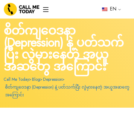
EN
စိတ်ကျဝေဒနာ
(Depression) နဲ့ ပတ်သက်
ပြီး လွဲမှားနေတဲ့ အယူ
အဆတွေ အကြောင်း
Call Me Today
Blog
Depression
စိတ်ကျဝေဒနာ (Depression) နဲ့ ပတ်သက်ပြီး လွဲမှားနေတဲ့ အယူအဆတွေ
အကြောင်း