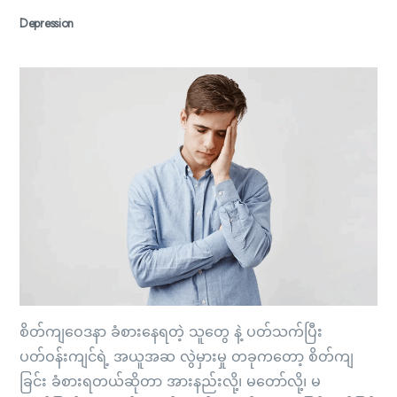
Depression
စိတ်ကျဝေဒနာ ခံစားနေရတဲ့ သူတွေ နဲ့ ပတ်သက်ပြီး
ပတ်ဝန်းကျင်ရဲ့ အယူအဆ လွဲမှားမှု တခုကတော့ စိတ်ကျ
ခြင်း ခံစားရတယ်ဆိုတာ အားနည်းလို့၊ မတော်လို့၊ မ