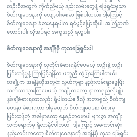
တဦးစီအတွက် ကိုက်ညီမယ့် နည်းလမ်းတွေနဲ့ ဖြေရှင်းမှသာ
စိတ်ကျဝေဒနာကို လျော့ပါးစေမှာ ဖြစ်ပါတယ်။ ဒါ့ကြောင့်
စိတ်ကျဝေဒနာ ခံစားနေရပါက ရင်ဖွင့်ပြောဆိုပါ၊ အကြံဉာဏ်
တောင်းပါ၊ လိုအပ်ရင် အကူအညီ ရယူပါ။
စိတ်ကျဝေဒနာကို အချိန်မှီ ကုသဖြေရှင်းပါ
စိတ်ကျဝေဒနာကို လူတိုင်းခံစားရနိုင်ပေမယ့် တဦးနဲ့ တဦး
ပြင်းထန်မှုနဲ့ ကြာမြင့်ချိန်က မတူညီ ကွဲပြားကြပါတယ်။
တချို့က အချိန်တိုအတွင်း လွယ်ကူစွာ နည်းလမ်းရှာဖွေပြီး
သက်သာသွားကြပေမယ့် တချို့ကတော့ နာတာရှည်လိုမျိုး
နှစ်ချီခံစားရတာလည်း ရှိပါတယ်။ ဒီလို နာတာရှည် စိတ်ကျ
ဝေဒနာ ခံစားရတာ ဒါမှမဟုတ် စိတ်ကျဝေဒနာ ခံစားမှု
ပြင်းထန်တဲ့ အခါမှာတော့ နေ့စဉ်ဘဝမှာပါ များစွာ အကျိုး
သက်ရောက်မှု ရှိလာနိုင်ပါတယ်။ ဒါ့ကြောင့် အကောင်းဆုံး
နည်းလမ်းကတော့ စိတ်ကျဝေဒနာကို အချိန်မှီ ကုသ ဖြေရှင်း