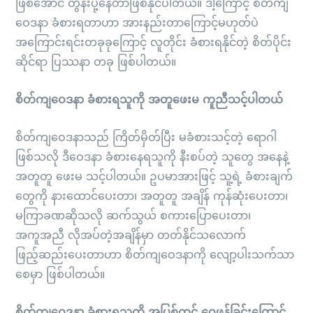
ဖြစ်အောင် တွန်းပို့နေတာဖြစ်နိုင်ပါတယ်။ ဒါ့ကြောင့် စိတ်ကျ
ဝေဒနာ ခံစားရတာဟာ အားနည်းတာကြောင့်မဟုတ်ပဲ
အကြောင်းရင်းတခုခုကြောင့် လူတိုင်း ခံစားရနိုင်တဲ့ စိတ်ပိုင်း
ဆိုင်ရာ ပြဿနာ တခု ဖြစ်ပါတယ်။
စိတ်ကျဝေဒနာ ခံစားရသူကို အတူဖေးမ ကူညီသင့်ပါတယ်
စိတ်ကျဝေဒနာသည် ကြိတ်မှိတ်ပြီး မခံစားသင့်တဲ့ ရောဂါ
ဖြစ်သလို ဒီဝေဒနာ ခံစားနေရသူကို နီးစပ်တဲ့ သူတွေ အနေနဲ့
အတူတူ ဖေးမ သင့်ပါတယ်။ ဥပမာအားဖြင့် သူ့ရဲ့ ခံစားချက်
တွေကို နားထောင်ပေးတာ၊ အတူတူ အချိန် ကုန်ဆုံးပေးတာ၊
မကြာခဏဆိုသလို ဆက်သွယ် စကားပြောပေးတာ၊
အကူအညီ လိုအပ်တဲ့အချိန်မှာ တတ်နိုင်သလောက်
ဖြည့်ဆည်းပေးတာဟာ စိတ်ကျဝေဒနာကို လျော့ပါးသက်သာ
စေမှာ ဖြစ်ပါတယ်။
စိတ်ကျဝေဒနာ ခံစားရသူကို အပြစ်တင် ဝေဖန်ခြင်းကြောင့်