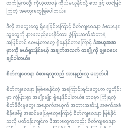
ထက်မြက်လို့၊ ကိုယ့်တာဝန် ကိုယ်မယူနိုင်လို့ စသဖြင့် ထင်မြင်
ကြတဲ့ အတွေးတွေဖြစ်ပါတယ်။
ဒီလို အတွေးတွေ ရှိနေခြင်းကြောင့် စိတ်ကျဝေဒနာ ခံစားနေရ
သူတွေကို နားမလည်ပေးနိုင်တာ၊ ခွဲခြားဆက်ဆံတာနဲ့
အပြစ်တင် ဝေဖန်တာတွေ ရှိနေနိုင်တာကြောင့် ဒီ
အယူအဆ
မှားကို ဖယ်ရှားနိုင်မယ့် အချက်အလက် တချို့ကို မျှဝေပေး
ချင်ပါတယ်
။
စိတ်ကျဝေဒနာ ခံစားရသူသည် အားနည်းသူ မဟုတ်ပါ
စိတ်ကျဝေဒနာ ဖြစ်စေနိုင်တဲ့ အကြောင်းရင်းတွေဟာ လူတိုင်း
မှာ ကွဲပြားစွာ အမျိုးမျိုး ရှိနေနိုင်ပါတယ်။ ဘဝမှာ ကြုံရတဲ့
စိတ်ဖိစီးမှုတွေ၊ အနှောက်အယှက် အတားအဆီးနဲ့ အခက်အခဲ
စိိန်ခေါ်မှု အဆင်မပြေမှုတွေကြောင့် စိတ်ကျဝေဒနာ ဖြစ်နိုင်
သလို ပတ်ဝန်းကျင်က ဖိအားတွေကလည်း စိတ်ကျဝေဒနာ