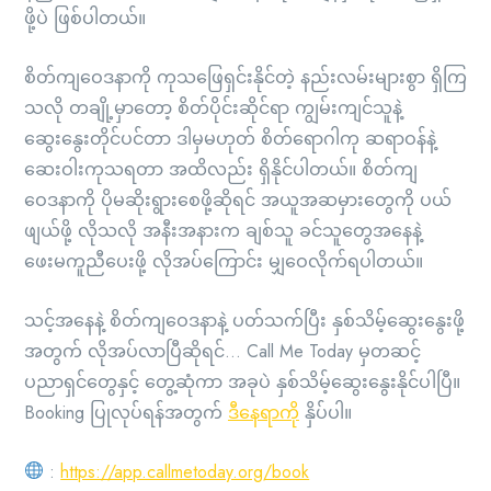
ဖို့ပဲ ဖြစ်ပါတယ်။
စိတ်ကျဝေဒနာကို ကုသဖြေရှင်းနိုင်တဲ့ နည်းလမ်းများစွာ ရှိကြ
သလို တချို့မှာတော့ စိတ်ပိုင်းဆိုင်ရာ ကျွမ်းကျင်သူနဲ့
ဆွေးနွေးတိုင်ပင်တာ ဒါမှမဟုတ် စိတ်ရောဂါကု ဆရာဝန်နဲ့
ဆေးဝါးကုသရတာ အထိလည်း ရှိနိုင်ပါတယ်။ စိတ်ကျ
ဝေဒနာကို ပိုမဆိုးရွားစေဖို့ဆိုရင် အယူအဆမှားတွေကို ပယ်
ဖျယ်ဖို့ လိုသလို အနီးအနားက ချစ်သူ ခင်သူတွေအနေနဲ့
ဖေးမကူညီပေးဖို့ လိုအပ်ကြောင်း မျှဝေလိုက်ရပါတယ်။
သင့်အနေနဲ့ စိတ်ကျဝေဒနာနဲ့ ပတ်သက်ပြီး နှစ်သိမ့်ဆွေးနွေးဖို့
အတွက် လိုအပ်လာပြီဆိုရင်… Call Me Today မှတဆင့်
ပညာရှင်တွေနှင့် တွေ့ဆုံကာ အခုပဲ နှစ်သိမ့်ဆွေးနွေးနိုင်ပါပြီ။
Booking ပြုလုပ်ရန်အတွက်
ဒီနေရာကို
နှိပ်ပါ။
:
https://app.callmetoday.org/book