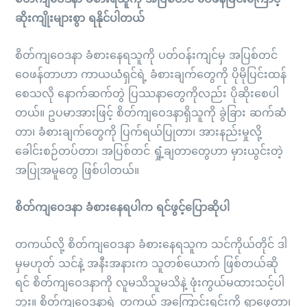
ဆိုးကျိုးများစွာ ရနိုင်ပါတယ်
စိတ်ကျဝေဒနာ ခံစားနေရသူကို ပတ်ဝန်းကျင်မှ အပြစ်တင်
ဝေဖန်တာဟာ ကာယယံရှင်ရဲ့ ခံစားချက်တွေကို ပိုမိုပြင်းထန်
စေသလို နောက်ဆက်တွဲ ပြဿနာတွေကိုလည်း ပိုဆိုးစေပါ
တယ်။ ဥပမာအားဖြင့် စိတ်ကျဝေဒနာရှိသူကို ခွဲခြား ဆက်ဆံ
တာ၊ ခံစားချက်တွေကို ပြက်ရယ်ပြုတာ၊ အားနည်းမှုလို့
ခေါင်းစဉ်တပ်တာ၊ အပြစ်တင် ရှုံ့ချတာတွေဟာ မှားယွင်းတဲ့
အပြုအမူတွေ ဖြစ်ပါတယ်။
စိတ်ကျဝေဒနာ ခံစားနေရပါက ရင်ဖွင့်ပြောဆိုပါ
တကယ်လို့ စိတ်ကျဝေဒနာ ခံစားနေရသူက သင်ကိုယ်တိုင် ဒါ
မှမဟုတ် သင်နဲ့ အနီးအနားက သူတစ်ယောက် ဖြစ်တယ်ဆို
ရင် စိတ်ကျဝေဒနာကို လူမသိသူမသိနဲ့ ဖုံးကွယ်မထားသင့်ပါ
ဘူး။ စိတ်ကျဝေဒနာရဲ့ တကယ့် အကြောင်းရင်းကို ရှာဖွေတာ၊