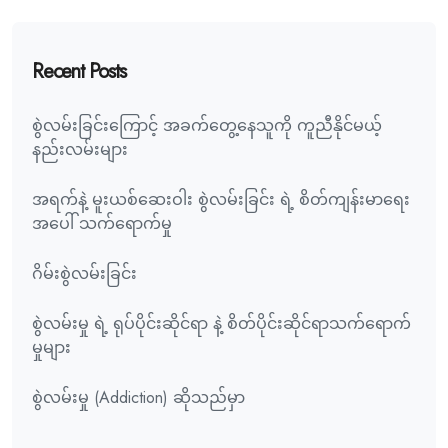
Recent Posts
စွဲလမ်းခြင်းကြောင့် အခက်တွေ့နေသူကို ကူညီနိုင်မယ့်
နည်းလမ်းများ
အရက်နဲ့ မူးယစ်ဆေးဝါး စွဲလမ်းခြင်း ရဲ့ စိတ်ကျန်းမာရေး
အပေါ် သက်ရောက်မှု
ဂိမ်းစွဲလမ်းခြင်း
စွဲလမ်းမှု ရဲ့ ရုပ်ပိုင်းဆိုင်ရာ နဲ့ စိတ်ပိုင်းဆိုင်ရာသက်ရောက်
မှုများ
စွဲလမ်းမှု (Addiction) ဆိုသည်မှာ