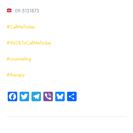
: 09-5131873
#CallMeToday
#ItIsOkToCallMeToday
#counseling
#therapy
Facebook
Twitter
Telegram
Viber
Bluesky
Share