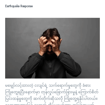
Earthquake Response
မမျှော်လင့်ထားတဲ့ ငလျင်ရဲ့ သက်ရောက်မှုတွေကို ခံစား
ကြုံတွေ့ရပြီးနောက်မှာ တုန်လှုပ်ခြောက်ခြားမှုနဲ့ ကြောက်စိတ်
ပြင်းထန်မှုတွေကို ဆက်တိုက်ဆိုသလို ကြုံတွေ့ရနိုင်ပါတယ်။