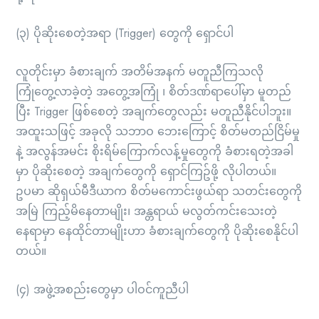
(၃) ပိုဆိုးစေတဲ့အရာ (Trigger) တွေကို ရှောင်ပါ
လူတိုင်းမှာ ခံစားချက် အတိမ်အနက် မတူညီကြသလို
ကြုံတွေ့လာခဲ့တဲ့ အတွေ့အကြုံ ၊ စိတ်ဒဏ်ရာပေါ်မှာ မူတည်
ပြီး Trigger ဖြစ်စေတဲ့ အချက်တွေလည်း မတူညီနိုင်ပါဘူး။
အထူးသဖြင့် အခုလို သဘာဝ ဘေးကြောင့် စိတ်မတည်ငြိမ်မှု
နဲ့ အလွန်အမင်း စိုးရိမ်ကြောက်လန့်မှုတွေကို ခံစားရတဲ့အခါ
မှာ ပိုဆိုးစေတဲ့ အချက်တွေကို ရှောင်ကြဥ်ဖို့ လိုပါတယ်။
ဥပမာ ဆိုရှယ်မီဒီယာက စိတ်မကောင်းဖွယ်ရာ သတင်းတွေကို
အမြဲ ကြည့်မိနေတာမျိုး၊ အန္တရာယ် မလွတ်ကင်းသေးတဲ့
နေရာမှာ နေထိုင်တာမျိုးဟာ ခံစားချက်တွေကို ပိုဆိုးစေနိုင်ပါ
တယ်။
(၄) အဖွဲ့အစည်းတွေမှာ ပါဝင်ကူညီပါ