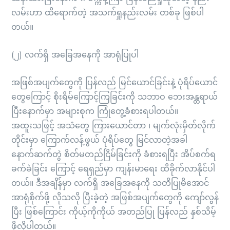
လမ်းဟာ ထိရောက်တဲ့ အသက်ရှုနည်းလမ်း တစ်ခု ဖြစ်ပါ
တယ်။
(၂) လက်ရှိ အခြေအနေကို အာရုံပြုပါ
အဖြစ်အပျက်တွေကို ပြန်လည် မြင်ယောင်ခြင်းနဲ့ ပုံရိပ်ယောင်
တွေကြောင့် စိုးရိမ်ကြောင့်ကြခြင်းကို သဘာဝ ဘေးအန္တရာယ်
ပြီးနောက်မှာ အများစုက ကြုံတွေ့ခံစားရပါတယ်။
အထူးသဖြင့် အသံတွေ ကြားယောင်တာ ၊ မျက်လုံးမှိတ်လိုက်
တိုင်းမှာ ကြောက်လန့်ဖွယ် ပုံရိပ်တွေ မြင်လာတဲ့အခါ
နောက်ဆက်တွဲ စိတ်မတည်ငြိမ်ခြင်းကို ခံစားရပြီး အိပ်စက်ရ
ခက်ခဲခြင်း ကြောင့် ရေရှည်မှာ ကျန်းမာရေး ထိခိုက်လာနိုင်ပါ
တယ်။ ဒီအချိန်မှာ လက်ရှိ အခြေအနေကို သတိပြုမိအောင်
အာရုံစိုက်ဖို့ လိုသလို ပြီးခဲ့တဲ့ အဖြစ်အပျက်တွေကို ကျော်လွန်
ပြီး ဖြစ်ကြောင်း ကိုယ့်ကိုကိုယ် အတည်ပြု ပြန်လည် နှစ်သိမ့်
ဖို့လိုပါတယ်။