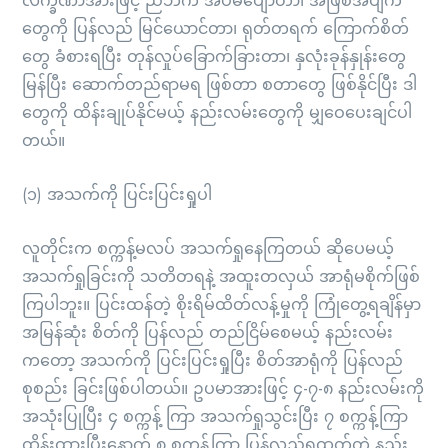
လက္ခဏာအားဖြင့် ညဘက် အိပ်မပျော်တာ၊ အဖြစ်အပျက်
တွေကို ပြန်လည် မြင်ယောင်တာ၊ ရုတ်တရက် ကြောက်စိတ်
တွေ ခံစားရပြီး တုန်လှုပ်ခြောက်ခြားတာ၊ နှလုံးခုန်နှုန်းတွေ
မြန်ပြီး ဆောက်တည်ရာမရ ဖြစ်တာ စတာတွေ ဖြစ်နိုင်ပြီး ဒါ
တွေကို ထိန်းချုပ်နိုင်မယ့် နည်းလမ်းတွေကို မျှဝေပေးချင်ပါ
တယ်။
(၁) အသက်ကို ပြင်းပြင်းရှုပါ
လူတိုင်းက စက္ကန့်မလပ် အသက်ရှုနေကြတယ် ဆိုပေမယ့်
အသက်ရှုခြင်းကို သတိတရနဲ့ အထူးတလှယ် အာရုံမစိုက်ဖြစ်
ကြပါဘူး။ ပြင်းထန်တဲ့ စိုးရိမ်ထိတ်လန့်မှုကို ကြုံတွေ့ရချိန်မှာ
အမြန်ဆုံး စိတ်ကို ပြန်လည် တည်ငြိမ်စေမယ့် နည်းလမ်း
ကတော့ အသက်ကို ပြင်းပြင်းရှုပြီး စိတ်အာရုံကို ပြန်လည်
စုစည်း ခြင်းဖြစ်ပါတယ်။ ဥပမာအားဖြင့် ၄-၇-၈ နည်းလမ်းကို
အသုံးပြုပြီး ၄ စက္ကန့် ကြာ အသက်ရှုသွင်းပြီး ၇ စက္ကန့်ကြာ
ထိန်းထားပြီးနောက် ၈ စက္ကန့်ကြာ ပြန်လည်ရှုထုတ်တဲ့ နည်း