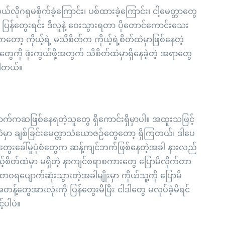
ဘယ်လိုဂရုမစိုက်ခဲ့ကြောင်း၊ ပစ်ထားခဲ့ကြောင်း၊ ငါ့မေတ္တာတွေ
 ပြန်တွေးရင်း ဒီလူနဲ့ ဝေးသွားရတာ ပိုတောင်ကောင်းသေး
တော့ ကိုယ့်ရဲ့ မသိစိတ်က ကိုယ့်ရဲ့စိတ်ထဲမှာဖြစ်နေတဲ့
တွေကို ဖုံးကွယ်ဖို့အတွက် သိစိတ်ထဲမှာရှိနေခဲ့တဲ့ အရာတွေ
ပါတယ်။
ောက်ကဆဖြစ်နေရတဲ့သူတွေ ရှိကောင်းရှိမှာပါ။ အထူးသဖြင့်
ဲမှာ ချစ်ခြင်းမေတ္တာသံယောဇဉ်တွေတော့ ရှိကြတယ်၊ ဒါပေ
ေးခေါ်မှုပုံစံတွေက ဆန့်ကျင်ဘက်ဖြစ်နေတဲ့အခါ နားလည်
ုယ့်စိတ်ထဲမှာ မရှိတဲ့ နာကျင်စရာစကားတွေ ပြောမိလိုက်တာ
ဝရပျောက်ဆုံးသွားတဲ့အခါမျိုးမှာ ကိုယ်သူ့ကို ပြောမိ
အတန့်တွေအားလုံးကို ပြန်တွေးမိပြီး ငါဒါတွေ မလုပ်ခဲ့မိရင်
်ပါပဲ။