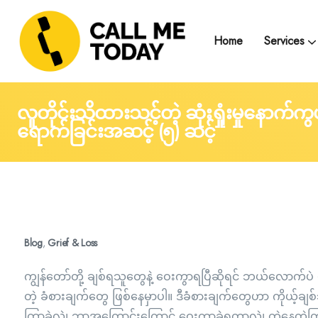
Home
Services
Telegram Text Counse
Group Support and
Trainings, Seminars, Webinars and Work
လူတိုင်းသိထားသင့်တဲ့ ဆုံးရှုံးမှုနော
ရောက်ခြင်းအဆင့် (၅) ဆင့်
Blog
,
Grief & Loss
ကျွန်တော်တို့ ချစ်ရသူတွေနဲ့ ဝေးကွာရပြီဆိုရင် ဘယ်လောက်ပဲ
တဲ့ ခံစားချက်တွေ ဖြစ်နေမှာပါ။ ဒီခံစားချက်တွေဟာ ကိုယ့
ကြာခဲ့လဲ၊ ဘာအကြောင်းကြောင့် ဝေးကွာခဲ့ရတာလဲ၊ တွဲနေတဲ့ကြား