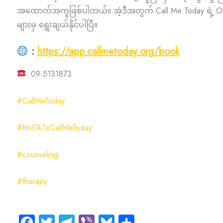
အထောက်အကူဖြစ်ပါတယ်။ အဲ့ဒီအတွက် Call Me Today ရဲ့ On
များမှ ရွေးချယ်နိုင်ပါပြီ။
:
https://app.callmetoday.org/book
: 09-5131873
#CallMeToday
#ItIsOkToCallMeToday
#counseling
#therapy
Facebook
Twitter
Telegram
Viber
Bluesky
Share