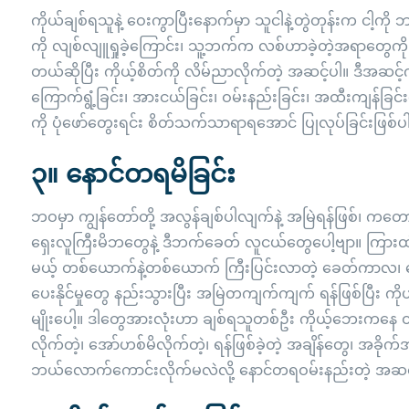
ကိုယ်ချစ်ရသူနဲ့ ဝေးကွာပြီးနောက်မှာ သူငါနဲ့တွဲတုန်းက ငါ့ကို 
ကို လျစ်လျူရှုခဲ့ကြောင်း၊ သူ့ဘက်က လစ်ဟာခဲ့တဲ့အရာတွေကို
တယ်ဆိုပြီး ကိုယ့်စိတ်ကို လိမ်ညာလိုက်တဲ့ အဆင့်ပါ။ ဒီအဆင့်က
ကြောက်ရွံ့ခြင်း၊ အားငယ်ခြင်း၊ ဝမ်းနည်းခြင်း၊ အထီးကျန်ခြင်း
ကို ပုံဖော်တွေးရင်း စိတ်သက်သာရာရအောင် ပြုလုပ်ခြင်းဖြစ်
၃။ နောင်တရမိခြင်း
ဘဝမှာ ကျွန်တော်တို့ အလွန်ချစ်ပါလျက်နဲ့ အမြဲရန်ဖြစ်၊ ကတ
ရှေးလူကြီးမိဘတွေနဲ့ ဒီဘက်ခေတ် လူငယ်တွေပေါ့ဗျာ။ ကြားထ
မယ့် တစ်ယောက်နဲ့တစ်ယောက် ကြီးပြင်းလာတဲ့ ခေတ်ကာလ၊ တွ
ပေးနိုင်မှုတွေ နည်းသွားပြီး အမြဲတကျက်ကျက် ရန်ဖြစ်ပြီး ကိ
မျိုးပေါ့။ ဒါတွေအားလုံးဟာ ချစ်ရသူတစ်ဦး ကိုယ့်ဘေးကနေ ထာ
လိုက်တဲ့၊ အော်ဟစ်မိလိုက်တဲ့၊ ရန်ဖြစ်ခဲ့တဲ့ အချိန်တွေ၊ အခိုက်
ဘယ်လောက်ကောင်းလိုက်မလဲလို့ နောင်တရဝမ်းနည်းတဲ့ အဆင့