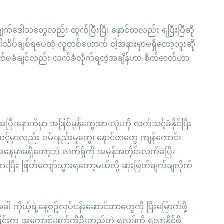
ပြီ၊ အမျက်ဒေါသတွေလည်း ထွက်ပြီးပြီ၊ နောင်တလည်း ရပြီးပြီဆို
ိပ်ချစ်ရပေတဲ့ လူတစ်ယောက် ငါ့အနားမှာမရှိတော့ဘူးဆို
ို လက်မခံချင်လည်း လက်ခံလိုက်ရတဲ့အချိန်ဟာ စိတ်ဓာတ်ဟာ
းနောက်မှာ အဖြစ်မှန်တွေအားလုံးကို လက်သင့်ခံနိုင်ပြီး
 ဒီအဆင့်မှာလည်း ဝမ်းနည်းမှုတွေ၊ နောင်တတွေ ကျန်ကောင်း
အနေမှာမရှိတော့ဘဲ လက်ရှိကို အမှန်အတိုင်းလက်ခံပြီး
ားပြီး ဖြတ်ကျော်သွားရတော့မယ်လို့ ဆုံးဖြတ်ချက်ချလိုက်
ိုယ့်ရဲ့နေ့စဥ်လုပ်ငန်းဆောင်တာတွေကို ပြီးမြောက်ဖို့
းခြင်းက အကောင်းဖက်ကိုဦးတည်တဲ့ ရလဒ်ကို ရလာနိုင်ဖို့