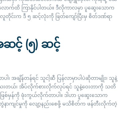
်းလောက်ထိ ကြာနိုင်ပါတယ်။ ဒီလိုကာလမှာ ပူဆွေးသောက
တိုင်းက ဒီ ၅ ဆင့်လုံးကို ဖြတ်ကျော်ပြီးမှ စိတ်ဒဏ်ရာ
င့် (၅) ဆင့်
 အချိန်တန်ရင် သူငါ့ဆီ ပြန်လာမှာပါပဲဆိုတာမျိုး၊ သူနဲ့
သေးတယ်၊ အိပ်လိုက်စားလိုက်လုပ်ရင် သူနဲ့ဝေးတာကို သတိ
 အဖြစ်မှန်ကို ဖုံးကွယ်လိုက်တာပါ။ ဒါဟာ ပူဆွေးသောက
တွဲနာကျင်မှုကို လျော့နည်းစေဖို့ မသိစိတ်က ဖန်တီးလိုက်တဲ့