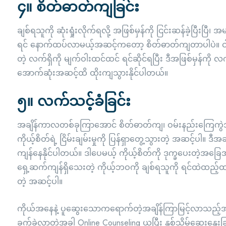
၄။ စိတ်ဓာတ်ကျခြင်း
ချစ်ရသူကို ဆုံးရှုံးလိုက်ရလို့ အဖြစ်မှန်ကို ငြင်းဆန်ခဲ့ပြီး
ရင် နောက်ထပ်လာမယ့်အဆင့်ကတော့ စိတ်ဓာတ်ကျတာပါပဲ။ ငါသ
တဲ့ လက်ရှိကို မျက်ဝါးထင်ထင် ရင်ဆိုင်ရပြီး ဒီအဖြစ်မှန်က
အောက်ဆုံးအဆင့်ထိ ထိုးကျသွားနိုင်ပါတယ်။
၅။ လက်သင့်ခံခြင်း
အချိန်ကာလတစ်ခုကြာအောင် စိတ်ဓာတ်ကျ၊ ဝမ်းနည်းကြေကွဲအပြီ
ကိုယ့်စိတ်ရဲ့ ငြိမ်းချမ်းမှုကို ပြန်ရှာတွေ့သွားတဲ့ အဆင့်ပါ။
ကျန်နေနိုင်ပါတယ်။ ဒါပေမယ့် ကိုယ့်စိတ်ကို ဒုက္ခပေးတဲ့အခြေ
ရှေ့ဆက်ကျန်ရှိသေးတဲ့ ကိုယ့်ဘဝကို ချစ်ရသူကို ရင်ထဲထည့်ထ
တဲ့ အဆင့်ပါ။
ကိုယ်အနေနဲ့ ပူဆွေးသောကရောက်တဲ့အချိန်ကြာမြင့်လာသည့်အခါ က
ခက်ခဲလာတဲ့အခါ Online Counseling ယူပြီး နှစ်သိမ့်ဆွေးနွေ