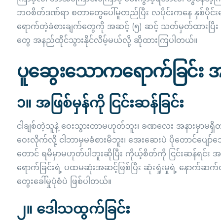
ဘဝစိတ်ဒဏ်ရာ စတာတွေပေါ်မူတည်ပြီး လပိုင်းကနေ နှစ်ပိုင
ရောက်တဲ့ခံစားချက်တွေကို အဆင့် (၅) ဆင့် သတ်မှတ်ထားပြီး လူ
တွေ အနည်ထိုင်သွားနိုင်လိမ့်မယ်လို့ ဆိုထားကြပါတယ်။
ပူဆွေးသောကရောက်ခြင်း အဆ
၁။ အဖြစ်မှန်ကို ငြင်းဆန်ခြင်း
ငါချစ်တဲ့သူနဲ့ ဝေးသွားတာမဟုတ်ဘူး၊ ခဏလေး အနားမှာမရှိတာပါ၊
ဝေးလိုက်လို့ ငါဘာမှမခံစားမိဘူး၊ အေးဆေးပဲ ပိုတောင်ပျော်
တောင် ရမိမှာမဟုတ်ပါဘူးဆိုပြီး ကိုယ့်စိတ်ကို ငြင်းဆန်ရင်း
ရောက်ခြင်းရဲ့ ပထမဆုံးအဆင့်ဖြစ်ပြီး ဆုံးရှုံးမှုရဲ့ နောက်ဆက်
တွေးခေါ်မှုပုံစံပဲ ဖြစ်ပါတယ်။
၂။ ဒေါသထွက်ခြင်း