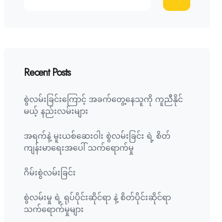
Recent Posts
စွဲလမ်းခြင်းကြောင့် အခက်တွေ့နေသူကို ကူညီနိုင်
မယ့် နည်းလမ်းများ
အရက်နဲ့ မူးယစ်ဆေးဝါး စွဲလမ်းခြင်း ရဲ့ စိတ်
ကျန်းမာရေးအပေါ် သက်ရောက်မှု
ဂိမ်းစွဲလမ်းခြင်း
စွဲလမ်းမှု ရဲ့ ရုပ်ပိုင်းဆိုင်ရာ နဲ့ စိတ်ပိုင်းဆိုင်ရာ
သက်ရောက်မှုများ