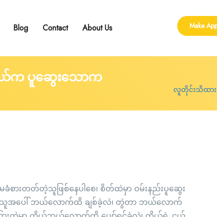
Make App
Blog
Contact
About Us
ling
 Group Counseling
shop
က်ကွယ်က ပူဆွေးသောက
လူတိုင်းသိထား
 မခံစားတတ်တဲ့သူဖြစ်နေပါစေ၊ စိတ်ထဲမှာ ဝမ်းနည်းပူဆွေး
်ချစ်သူအပေါ် ဘယ်လောက်ထိ ချစ်ခဲ့လဲ၊ တွဲတာ ဘယ်လောက်
ထဲမှာ ကိုယ်ဘယ်လောက်ထိ ပျော်ရွှင်ခဲ့လဲ၊ ကိုယ့်ရဲ့ ငယ်