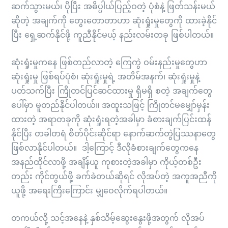
ဆက်သွားမယ်၊ ပိုပြီး အဓိပ္ပါယ်ပြည့်ဝတဲ့ ပုံစံနဲ့ ဖြတ်သန်းမယ်
ဆိုတဲ့ အချက်ကို တွေးတောတာဟာ ဆုံးရှုံးမှုတွေကို ထားခဲ့နိုင်
ပြီး ရှေ့ဆက်နိုင်ဖို့ ကူညီနိုင်မယ့် နည်းလမ်းတခု ဖြစ်ပါတယ်။
ဆုံးရှုံးမှုကနေ ဖြစ်တည်လာတဲ့ ကြေကွဲ ဝမ်းနည်းမှုတွေဟာ
ဆုံးရှုံးမှု ဖြစ်ရပ်ပုံစံ၊ ဆုံးရှုံးမှုရဲ့ အတိမ်အနက်၊ ဆုံးရှုံးမှုနဲ့
ပတ်သက်ပြီး ကြိုတင်ပြင်ဆင်ထားမှု ရှိမရှိ စတဲ့ အချက်တွေ
ပေါ်မှာ မူတည်နိုင်ပါတယ်။ အထူးသဖြင့် ကြိုတင်မမျှော်မှန်း
ထားတဲ့ အရာတခုကို ဆုံးရှုံးရတဲ့အခါမှာ ခံစားချက်ပြင်းထန်
နိုင်ပြီး တခါတရံ စိတ်ပိုင်းဆိုင်ရာ နောက်ဆက်တွဲပြဿနာတွေ
ဖြစ်လာနိုင်ပါတယ်။ ဒါ့ကြောင့် ဒီလိုခံစားချက်တွေကနေ
အနည်ထိုင်လာဖို့ အချိန်ယူ ကုစားတဲ့အခါမှာ ကိုယ့်တစ်ဦး
တည်း ကိုင်တွယ်ဖို့ ခက်ခဲတယ်ဆိုရင် လိုအပ်တဲ့ အကူအညီကို
ယူဖို့ အရေးကြီးကြောင်း မျှဝေလိုက်ရပါတယ်။
တကယ်လို့ သင့်အနေနဲ့ နှစ်သိမ့်ဆွေးနွေးဖို့အတွက် လိုအပ်