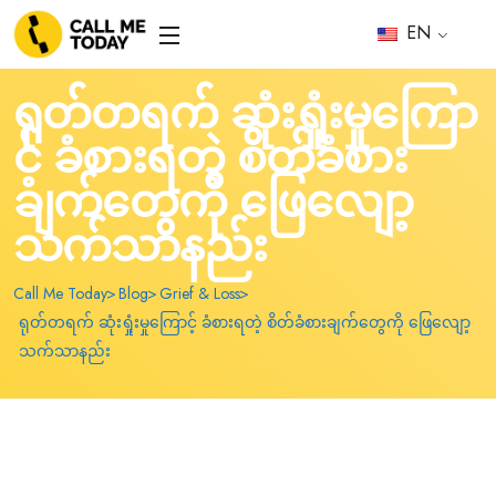
EN
ရုတ်တရက် ဆုံးရှုံးမှုကြော
င့် ခံစားရတဲ့ စိတ်ခံစား
ချက်တွေကို ဖြေလျော့
သက်သာနည်း
Call Me Today
Blog
Grief & Loss
ရုတ်တရက် ဆုံးရှုံးမှုကြောင့် ခံစားရတဲ့ စိတ်ခံစားချက်တွေကို ဖြေလျော့
သက်သာနည်း