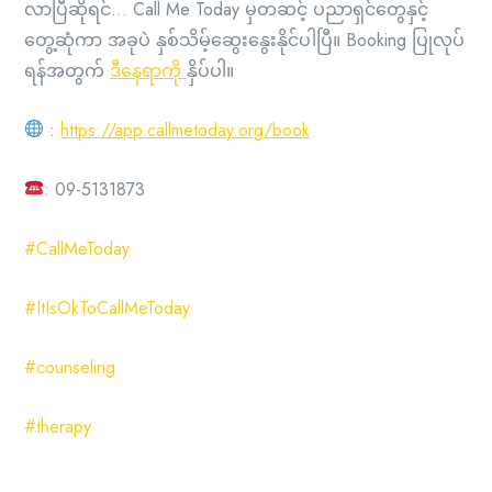
လာပြီဆိုရင်… Call Me Today မှတဆင့် ပညာရှင်တွေနှင့်
တွေ့ဆုံကာ အခုပဲ နှစ်သိမ့်ဆွေးနွေးနိုင်ပါပြီ။ Booking ပြုလုပ်
ရန်အတွက်
ဒီနေရာကို
နှိပ်ပါ။
:
https://app.callmetoday.org/book
: 09-5131873
#CallMeToday
#ItIsOkToCallMeToday
#counseling
#therapy