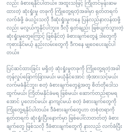
လည်း ခံစားရနိုင်ပါတယ်။ အထူးသဖြင့် ကြိုတင်မှန်းဆမ
ထားတဲ့ ဆုံးရှုံးမှု တခုကို ကြုံတွေ့ရတဲ့အခါမှာ ရုတ်တရက်
လက်ခံဖို့ ခဲယဥ်းသလို ဒီဆုံးရှုံးမှုကနေ ပြန်လည်နာလန်ထဖို့
လည်း မလွယ်ကူနိုင်ပါဘူး။ ဒီလို ရုတ်ချည်း ဖြစ်ပျက်သွားတဲ့
ဆုံးရှုံးမှုတွေကြောင့် ဖြစ်နိုင်တဲ့ ခံစားချက်တွေနဲ့ ဒါတွေကို
ကုစားနိုင်မယ့် နည်းလမ်းတွေကို ဒီကနေ မျှဝေပေးချင်ပါ
တယ်။
ပြင်ဆင်ထားခြင်း မရှိတဲ့ ဆုံးရှုံးမှုတခုကို ကြုံတွေ့ရတဲ့အခါ
တုန်လှုပ်ခြောက်ခြားမယ်၊ မယုံနိုင်အောင် အံ့အားသင့်မယ်၊
လက်မခံနိုင်ဘူး၊ စတဲ့ ခံစားချက်တွေနဲ့အတူ စိတ်တိုဒေါသ
ထွက်မယ်၊ ကြိတ်မနိုင်ခဲမရ ဖြစ်မယ်၊ ဆောက်တည်ရာမရ
အောင် ပူလောင်မယ်၊ နာကျင်မယ် စတဲ့ ခံစားချက်တွေကို
ကြုံတွေ့ရနိုင်ပါတယ်။ ဒီခံစားချက်တွေဟာ တစုံတရာကို
ရုတ်တရက် ဆုံးရှုံးပြီးနောက်မှာ ဖြစ်ပေါ်လာတတ်တဲ့ ခံစား
ချက်တွေ ဖြစ်သလို ဒီခံစားချက်တွေကို နားလည် လက်ခံပြီး