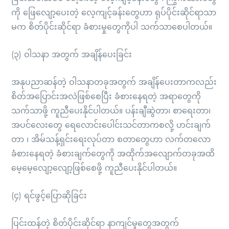
ကို ဖြေလျော့ပေးတဲ့ လေ့ကျင့်ခန်းတွေဟာ ရုပ်ပိုင်းဆိုင်ရာသာ
မက စိတ်ပိုင်းဆိုင်ရာ ခံစားမှုတွေကိုပါ သက်သာစေပါတယ်။
(၃) ဝါသနာ အတွက် အချိန်ပေးခြင်း
အနုပညာဆန်တဲ့ ဝါသနာတခုအတွက် အချိန်ပေးတာကလည်း
စိတ်အပြောင်းအလဲဖြစ်စေပြီး ခံစားနေရတဲ့ အရာတွေကို
သက်သာဖို့ ကူညီပေးနိုင်ပါတယ်။ ပန်းချီဆွဲတာ၊ စာရေးတာ၊
အပင်လေးတွေ ရေလောင်းပေါင်းသင်တာကစလို့ ဟင်းချက်
တာ ၊ အိမ်သန့်ရှင်းရေးလုပ်တာ စတာတွေဟာ လက်တလော
ခံစားနေရတဲ့ ခံစားချက်တွေကို အထိုက်အလျောက်တခုအထိ
မေ့မေ့လျော့လျော့ဖြစ်စေဖို့ ကူညီပေးနိုင်ပါတယ်။
(၄) ရင်ဖွင့်ပြောဆိုခြင်း
ပြင်းထန်တဲ့ စိတ်ပိုင်းဆိုင်ရာ နာကျင်မှုတွေအတွက်