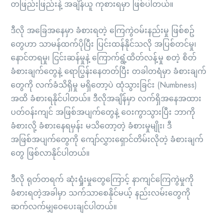
တဖြည်းဖြည်းနဲ့ အချိန်ယူ ကုစားရမှာ ဖြစ်ပါတယ်။
ဒီလို အခြေအနေမှာ ခံစားရတဲ့ ကြေကွဲဝမ်းနည်းမှု ဖြစ်စဥ်
တွေဟာ သာမန်ထက်ပိုပြီး ပြင်းထန်နိုင်သလို အပြစ်တင်မှု၊
နောင်တရမှု၊ ငြင်းဆန်မှုနဲ့ ကြောက်ရွံ့ထိတ်လန့်မှု စတဲ့ စိတ်
ခံစားချက်တွေနဲ့ ရောပြွန်းနေတတ်ပြီး တခါတရံမှာ ခံစားချက်
တွေကို လက်ခံသိရှိမှု မရှိတော့ပဲ ထုံသွားခြင်း (Numbness)
အထိ ခံစားရနိုင်ပါတယ်။ ဒီလိုအချိန်မှာ လက်ရှိအနေအထား
ပတ်ဝန်းကျင် အဖြစ်အပျက်တွေနဲ့ ဝေးကွာသွားပြီး ဘာကို
ခံစားလို့ ခံစားနေရမှန်း မသိတော့တဲ့ ခံစားမှုမျိုး၊ ဒီ
အဖြစ်အပျက်တွေကို ကျော်လွှားရှောင်တိမ်းလိုတဲ့ ခံစားချက်
တွေ ဖြစ်လာနိုင်ပါတယ်။
ဒီလို ရုတ်တရက် ဆုံးရှုံးမှုတွေကြောင့် နာကျင်ကြေကွဲမှုကို
ခံစားရတဲ့အခါမှာ သက်သာစေနိုင်မယ့် နည်းလမ်းတွေကို
ဆက်လက်မျှဝေပေးချင်ပါတယ်။