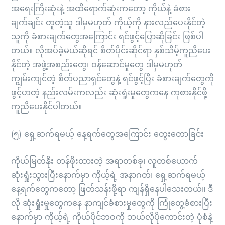
အရေးကြီးဆုံးနဲ့ အထိရောက်ဆုံးကတော့ ကိုယ်နဲ့ ခံစား
ချက်ချင်း တူတဲ့သူ ဒါမှမဟုတ် ကိုယ့်ကို နားလည်ပေးနိုင်တဲ့
သူကို ခံစားချက်တွေအကြောင်း ရင်ဖွင့်ပြောဆိုခြင်း ဖြစ်ပါ
တယ်။ လိုအပ်ခဲ့မယ်ဆိုရင် စိတ်ပိုင်းဆိုင်ရာ နှစ်သိမ့်ကူညီပေး
နိုင်တဲ့ အဖွဲ့အစည်းတွေ၊ ဝန်ဆောင်မှုတွေ ဒါမှမဟုတ်
ကျွမ်းကျင်တဲ့ စိတ်ပညာရှင်တွေနဲ့ ရင်ဖွင့်ပြီး ခံစားချက်တွေကို
ဖွင့်ဟတဲ့ နည်းလမ်းကလည်း ဆုံးရှုံးမှုတွေကနေ ကုစားနိုင်ဖို့
ကူညီပေးနိုင်ပါတယ်။
(၅) ရှေ့ဆက်ရမယ့် နေ့ရက်တွေအကြောင်း တွေးတောခြင်း
ကိုယ်မြတ်နိုး တန်ဖိုးထားတဲ့ အရာတစ်ခု၊ လူတစ်ယောက်
ဆုံးရှုံးသွားပြီးနောက်မှာ ကိုယ့်ရဲ့ အနာဂတ်၊ ရှေ့ဆက်ရမယ့်
နေ့ရက်တွေကတော့ ဖြတ်သန်းဖို့ရာ ကျန်ရှိနေပါသေးတယ်။ ဒီ
လို ဆုံးရှုံးမှုတွေကနေ နာကျင်ခံစားမှုတွေကို ကြုံတွေ့ခံစားပြီး
နောက်မှာ ကိုယ့်ရဲ့ ကိုယ်ပိုင်ဘဝကို ဘယ်လိုပိုကောင်းတဲ့ ပုံစံနဲ့