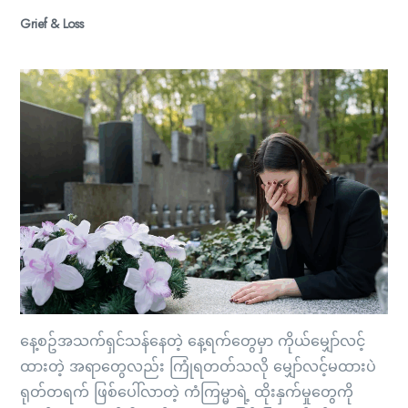
Grief & Loss
နေ့စဥ်အသက်ရှင်သန်နေတဲ့ နေ့ရက်တွေမှာ ကိုယ်မျှော်လင့်
ထားတဲ့ အရာတွေလည်း ကြုံရတတ်သလို မျှော်လင့်မထားပဲ
ရုတ်တရက် ဖြစ်ပေါ်လာတဲ့ ကံကြမ္မာရဲ့ ထိုးနှက်မှုတွေကို