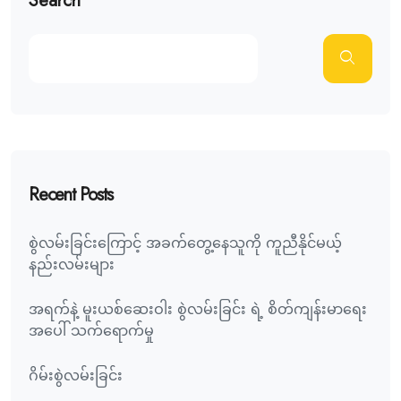
Search
Recent Posts
စွဲလမ်းခြင်းကြောင့် အခက်တွေ့နေသူကို ကူညီနိုင်မယ့်
နည်းလမ်းများ
အရက်နဲ့ မူးယစ်ဆေးဝါး စွဲလမ်းခြင်း ရဲ့ စိတ်ကျန်းမာရေး
အပေါ် သက်ရောက်မှု
ဂိမ်းစွဲလမ်းခြင်း