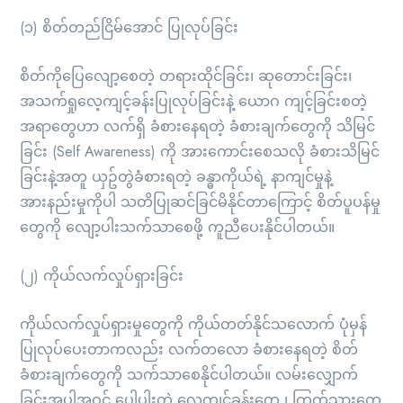
(၁) စိတ်တည်ငြိမ်အောင် ပြုလုပ်ခြင်း
စိတ်ကိုပြေလျော့စေတဲ့ တရားထိုင်ခြင်း၊ ဆုတောင်းခြင်း၊
အသက်ရှုလေ့ကျင့်ခန်းပြုလုပ်ခြင်းနဲ့ ယောဂ ကျင့်ခြင်းစတဲ့
အရာတွေဟာ လက်ရှိ ခံစားနေရတဲ့ ခံစားချက်တွေကို သိမြင်
ခြင်း (Self Awareness) ကို အားကောင်းစေသလို ခံစားသိမြင်
ခြင်းနဲ့အတူ ယှဥ်တွဲခံစားရတဲ့ ခန္ဓာကိုယ်ရဲ့ နာကျင်မှုနဲ့
အားနည်းမှုကိုပါ သတိပြုဆင်ခြင်မိနိုင်တာကြောင့် စိတ်ပူပန်မှု
တွေကို လျော့ပါးသက်သာစေဖို့ ကူညီပေးနိုင်ပါတယ်။
(၂) ကိုယ်လက်လှုပ်ရှားခြင်း
ကိုယ်လက်လှုပ်ရှားမှုတွေကို ကိုယ်တတ်နိုင်သလောက် ပုံမှန်
ပြုလုပ်ပေးတာကလည်း လက်တလော ခံစားနေရတဲ့ စိတ်
ခံစားချက်တွေကို သက်သာစေနိုင်ပါတယ်။ လမ်းလျှောက်
ခြင်းအပါအဝင် ပေါ့ပါးတဲ့ လေ့ကျင့်ခန်းတွေ ၊ ကြွက်သားတွေ