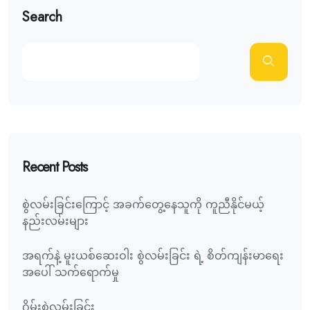
Search
Recent Posts
စွဲလမ်းခြင်းကြောင့် အခက်တွေ့နေသူကို ကူညီနိုင်မယ့်
နည်းလမ်းများ
အရက်နဲ့ မူးယစ်ဆေးဝါး စွဲလမ်းခြင်း ရဲ့ စိတ်ကျန်းမာရေး
အပေါ် သက်ရောက်မှု
ဂိမ်းစွဲလမ်းခြင်း