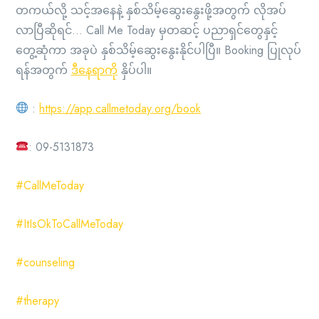
တကယ်လို့ သင့်အနေနဲ့ နှစ်သိမ့်ဆွေးနွေးဖို့အတွက် လိုအပ်
လာပြီဆိုရင်… Call Me Today မှတဆင့် ပညာရှင်တွေနှင့်
တွေ့ဆုံကာ အခုပဲ နှစ်သိမ့်ဆွေးနွေးနိုင်ပါပြီ။ Booking ပြုလုပ်
ရန်အတွက်
ဒီနေရာကို
နှိပ်ပါ။
:
https://app.callmetoday.org/book
: 09-5131873
#CallMeToday
#ItIsOkToCallMeToday
#counseling
#therapy