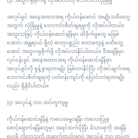
(၃) အထူးဂရုစိုက်ဖို့ လိုအပ်လာတဲ့ ဘေးကင်းလုံခြုံမှု
အလုပ်ခွင် အနေအထားအရ ကိုယ်ဝန်ဆောင် အမျိုးသမီးတွေ
အတွက် လုံခြုံမှုနဲ့ ဘေးကင်းစိတ်ချရမှုကို လိုအပ်ပါတယ်။
အထူးသဖြင့် ကိုယ်ဝန်ဆောင်ချိန်မှာ ထိခိုက်မှုတွေ မဖြစ်
အောင်၊ အန္တရာယ် ရှိတဲ့ ဓာတုပစ္စည်း စတာတွေနဲ့ မထိတွေ့
အောင် အထူးဂရုစိုက်ဖို့ လိုအပ်လာနိုင်ပါတယ်။ ဒီအချိန်မှာ
လုပ်ငန်းခွင် အနေအထားအရ ကိုယ်ဝန်ဆောင်ချိန်မှာ
အလုပ်ခွင်ကို စွန့်ခွာရတာမျိုး ဖြစ်လာနိုင်ပြီး လိုအပ်ချက်အရ
ဘေးကင်းစိတ်ချရတဲ့ ပတ်ဝန်းကျင်ကို ပြောင်းလဲရတာမျိုး
လည်း ရှိနိုငိပါတယ်။
(၄) အလုပ်နဲ့ ဘဝ ထပ်တူကျမှု
ကိုယ်ဝန်ဆောင်ချိန်နဲ့ ကလေးမွေးချိန်၊ ကလေးပြုစု
စောင့်ရှောက်ချိန်တွေမှာ အရင်ထက်ပိုပြီး မိသားစုကို အချိန်
ပေးဖို့ လိုလာသလို တဆက်တည်းမှာပဲ အလုပ်နဲ့ ဘဝ ထပ်တူ