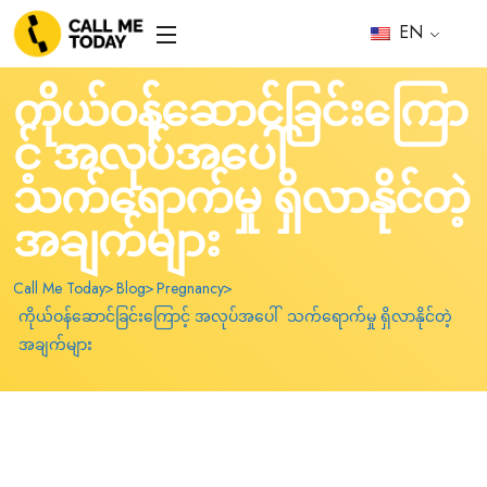
EN
ကိုယ်ဝန်ဆောင်ခြင်းကြော
င့် အလုပ်အပေါ်
သက်ရောက်မှု ရှိလာနိုင်တဲ့
အချက်များ
Call Me Today
Blog
Pregnancy
ကိုယ်ဝန်ဆောင်ခြင်းကြောင့် အလုပ်အပေါ် သက်ရောက်မှု ရှိလာနိုင်တဲ့
အချက်များ