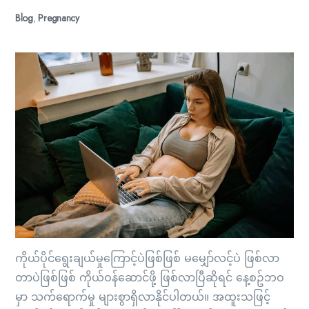
Blog
,
Pregnancy
ကိုယ်ပိုင်ရွေးချယ်မှုကြောင့်ပဲဖြစ်ဖြစ် မမျှော်လင့်ပဲ ဖြစ်လာ
တာပဲဖြစ်ဖြစ် ကိုယ်ဝန်ဆောင်ဖို့ ဖြစ်လာပြီဆိုရင် နေ့စဥ်ဘဝ
မှာ သက်ရောက်မှု များစွာရှိလာနိုင်ပါတယ်။ အထူးသဖြင့်