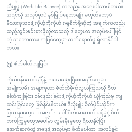
ညီမျှမှု (Work Life Balance) ကလည်း အရေးပါလာပါတယ်။
အရင်လို အလုပ်မှာပဲ နစ်မြုပ်နေတာမျိုး မဟုတ်တော့ပဲ
မိသားစုဘဝနဲ့ ကိုယ့်ကိုကိုယ် ဂရုစိုက်ဖို့ဆိုတဲ့ အချက်ကလည်း
ထည့်သွင်းစဥ်းစားဖို့လိုလာသလို ဒါတွေဟာ အလုပ်ပေါ်မြင်
တဲ့ သဘောထား၊ အမြင်တွေမှာ သက်ရောက်မှု ရှိလာနိုင်ပါ
တယ်။
(၅) စိတ်ဓါတ်ကျခြင်း
ကိုယ်ဝန်ဆောင်ချိန်နဲ့ ကလေးမွေးပြီးစအချိန်တွေမှာ
အမျိုးသမီး အများစုဟာ စိတ်ထိခိုက်လွယ်ကြသလို စိတ်
ဓါတ်ကျခြင်း၊ ဝမ်းနည်းခြင်းနဲ့ ကိုယ့်ကိုကိုယ် ယုံကြည်မှု ကျ
ဆင်းခြင်းတွေ ဖြစ်နိုင်ပါတယ်။ ဒီလိုမျိုး စိတ်ပိုင်းဆိုင်ရာ
ပြဿနာတွေဟာ အလုပ်အပေါ် စိတ်အားထက်သန်မှုနဲ့ စိတ်
တက်ကြွမှုတွေအပေါ်မှာ လွှမ်းမိုးမှုတွေ ရှိလာနိုင်ပြီး
နောက်ဆက်တွဲ အနေနဲ့ အလုပ်မှာ စိတ်မပါတာ၊ အလုပ်ခွင်