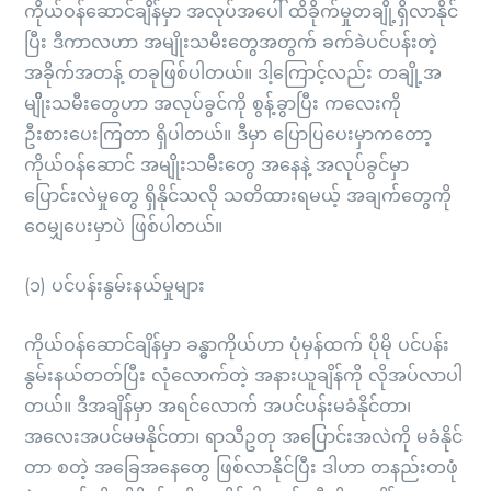
ကိုယ်ဝန်ဆောင်ချိန်မှာ အလုပ်အပေါ် ထိခိုက်မှုတချို့ရှိလာနိုင်
ပြီး ဒီကာလဟာ အမျိုးသမီးတွေအတွက် ခက်ခဲပင်ပန်းတဲ့
အခိုက်အတန့် တခုဖြစ်ပါတယ်။ ဒါ့ကြောင့်လည်း တချို့အ
မျိိုးသမီးတွေဟာ အလုပ်ခွင်ကို စွန့်ခွာပြီး ကလေးကို
ဦးစားပေးကြတာ ရှိပါတယ်။ ဒီမှာ ပြောပြပေးမှာကတော့
ကိုယ်ဝန်ဆောင် အမျိုးသမီးတွေ အနေနဲ့ အလုပ်ခွင်မှာ
ပြောင်းလဲမှုတွေ ရှိနိုင်သလို သတိထားရမယ့် အချက်တွေကို
ဝေမျှပေးမှာပဲ ဖြစ်ပါတယ်။
(၁) ပင်ပန်းနွမ်းနယ်မှုများ
ကိုယ်ဝန်ဆောင်ချိန်မှာ ခန္ဓာကိုယ်ဟာ ပုံမှန်ထက် ပိုမို ပင်ပန်း
နွမ်းနယ်တတ်ပြီး လုံလောက်တဲ့ အနားယူချိန်ကို လိုအပ်လာပါ
တယ်။ ဒီအချိန်မှာ အရင်လောက် အပင်ပန်းမခံနိုင်တာ၊
အလေးအပင်မမနိုင်တာ၊ ရာသီဥတု အပြောင်းအလဲကို မခံနိုင်
တာ စတဲ့ အခြေအနေတွေ ဖြစ်လာနိုင်ပြီး ဒါဟာ တနည်းတဖုံ