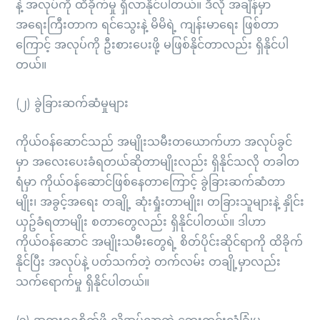
နဲ့ အလုပ်ကို ထိခိုက်မှု ရှိလာနိုင်ပါတယ်။ ဒီလို အချိန်မှာ
အရေးကြီးတာက ရင်သွေးနဲ့ မိမိရဲ့ ကျန်းမာရေး ဖြစ်တာ
ကြောင့် အလုပ်ကို ဦးစားပေးဖို့ မဖြစ်နိုင်တာလည်း ရှိနိုင်ပါ
တယ်။
(၂) ခွဲခြားဆက်ဆံမှုများ
ကိုယ်ဝန်ဆောင်သည် အမျိုးသမီးတယောက်ဟာ အလုပ်ခွင်
မှာ အလေးပေးခံရတယ်ဆိုတာမျိုးလည်း ရှိနိုင်သလို တခါတ
ရံမှာ ကိုယ်ဝန်ဆောင်ဖြစ်နေတာကြောင့် ခွဲခြားဆက်ဆံတာ
မျိုး၊ အခွင့်အရေး တချို့ ဆုံးရှုံးတာမျိုး၊ တခြားသူများနဲ့ နှိုင်း
ယှဥ်ခံရတာမျိုး စတာတွေလည်း ရှိနိုင်ပါတယ်။ ဒါဟာ
ကိုယ်ဝန်ဆောင် အမျိုးသမီးတွေရဲ့ စိတ်ပိုင်းဆိုင်ရာကို ထိခိုက်
နိုင်ပြီး အလုပ်နဲ့ ပတ်သက်တဲ့ တက်လမ်း တချို့မှာလည်း
သက်ရောက်မှု ရှိနိုင်ပါတယ်။