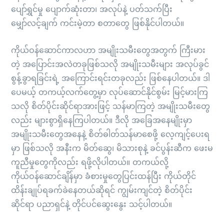
ပျော်ရွှင်မှု ပျောက်ဆုံးတာ၊ အလုပ်နဲ့ ပတ်သက်ပြီး
မျှော်လင့်ချက် ကင်းမဲ့တာ စတာတွေ ဖြစ်နိုင်ပါတယ်။
ကိုယ်ဝန်ဆောင်ကာလဟာ အမျိုးသမီးတွေအတွက် ကြီးမား
တဲ့ အပြောင်းအလဲတခုဖြစ်သလို အမျိုးသမီးများ အလုပ်ခွင်
စွန့်ခွာရခြင်းရဲ့ အကြောင်းရင်းတခုလည်း ဖြစ်နေပါတယ်။ ဒါ
ပေမယ့် တကယ့်လက်တွေ့မှာ လုပ်ဆောင်နိုင်စွမ်း မြင့်မားကြ
သလို စိတ်ပိုင်းဆိုင်ရာအားဖြင့် သန်မာကြတဲ့ အမျိုးသမီးတွေ
လည်း များစွာရှိနေကြပါတယ်။ ဒီလို အခြေအနေမျိုးမှာ
အမျိုးသမီးတွေအနေနဲ့ စိတ်ဓါတ်သန်မာစေဖို့ လေ့ကျင့်ပေးရ
မှာ ဖြစ်သလို အနီးက မိတ်ဆွေ၊ မိသားစုနဲ့ ခင်ပွန်းဆီက ဖေးမ
ကူညီမှုတွေကိုလည်း ရဖို့လိုပါတယ်။ တကယ်လို့
ကိုယ်ဝန်ဆောင်ချိန်မှာ ခံစားမှုတွေပြင်းထန်ပြီး ကိုယ်တိုင်
ထိန်းချုပ်ရခက်ခဲနေတယ်ဆိုရင် ကျွမ်းကျင်တဲ့ စိတ်ပိုင်း
ဆိုင်ရာ ပညာရှင်နဲ့ တိုင်ပင်ဆွေးနွေး သင့်ပါတယ်။