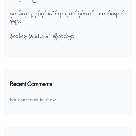
စွဲလမ်းမှု ရဲ့ ရုပ်ပိုင်းဆိုင်ရာ နဲ့ စိတ်ပိုင်းဆိုင်ရာသက်ရောက်
မှုများ
စွဲလမ်းမှု (Addiction) ဆိုသည်မှာ
Recent Comments
No comments to show.