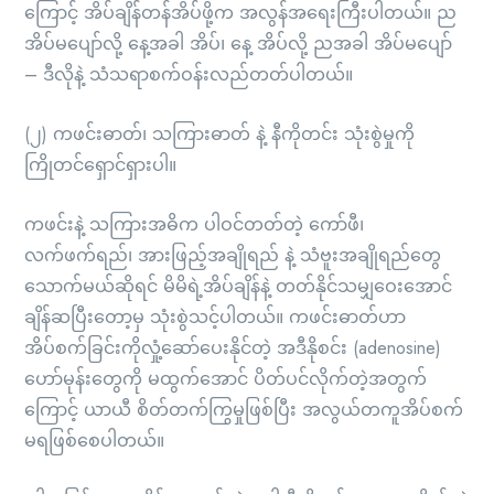
ကြောင့် အိပ်ချိန်တန်အိပ်ဖို့က အလွန်အရေးကြီးပါတယ်။ ည
အိပ်မပျော်လို့ နေ့အခါ အိပ်၊ နေ့ အိပ်လို့ ညအခါ အိပ်မပျော်
– ဒီလိုနဲ့ သံသရာစက်ဝန်းလည်တတ်ပါတယ်။
(၂) ကဖင်းဓာတ်၊ သကြားဓာတ် နဲ့ နီကိုတင်း သုံးစွဲမှုကို
ကြိုတင်ရှောင်ရှားပါ။
ကဖင်းနဲ့ သကြားအဓိက ပါဝင်တတ်တဲ့ ကော်ဖီ၊
လက်ဖက်ရည်၊ အားဖြည့်အချိုရည် နဲ့ သံဗူးအချိုရည်တွေ
သောက်မယ်ဆိုရင် မိမိရဲ့အိပ်ချိန်နဲ့ တတ်နိုင်သမျှဝေးအောင်
ချိန်ဆပြီးတော့မှ သုံးစွဲသင့်ပါတယ်။ ကဖင်းဓာတ်ဟာ
အိပ်စက်ခြင်းကိုလှုံ့ဆော်ပေးနိုင်တဲ့ အဒီနိုစင်း (adenosine)
ဟော်မုန်းတွေကို မထွက်အောင် ပိတ်ပင်လိုက်တဲ့အတွက်
ကြောင့် ယာယီ စိတ်တက်ကြွမှုဖြစ်ပြီး အလွယ်တကူအိပ်စက်
မရဖြစ်စေပါတယ်။