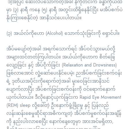
ဒါ့အပြင် ဆေးလိပ်သောက်တဲ့အခါ နီကိုတင်းက ခန္ဓာကိုယ်ထဲ
မှာ (၃) နာရီ ကနေ (၅) နာရီ အတွင်းထိရှိနေနိုင်ပြီး မအိပ်စက်ပဲ
နိုးကြားစေနိုင်တဲ့ အာနိသင်ပေးပါတယ်။
(၃) အယ်လ်ကိုဟော (Alcohol) သောက်သုံးခြင်းကို ရှောင်ပါ။
အိပ်မပျော်တဲ့အခါ အရက်သောက်ရင် အိပ်ဝင်သွားမယ်လို့
အများထင်တတ်ကြပါတယ်။ အယ်ယ်ကိုဟောက စိတ်ဖြေ
လျော့ခြင်း နှင့် အိပ်ငိုက်ခြင်း (Relaxation and Drowsiness)
ဖြစ်လာအောင် လှုံ့ဆော်ပေးနိုင်ပေမဲ့၊ ညအိပ်စက်ခြင်းစက်ဝန်း
ရဲ့ ဒုတိယအပိုင်းကိုရောက်တဲ့အခါ မူးဝေခြင်းအာနိသင်
ပျောက်လာပြီး အိပ်စက်ခြင်းစက်ဝန်းကို ဝင်ရောက်နှောက်
ယှက်ပါတယ်။ ဒီလိုနှောင့်ယှက်ခြင်းက Rapid Eye Movement
(REM) sleep လို့ခေါ်တဲ့ ဦးနှောက်ဖွံ့ဖြိုးမှု နှင့် ပြန်လည်
လန်းဆန်းစေမှုဆိုင်ရာအဓိကကျတဲ့ အိပ်စက်မှုစက်ဝန်းအချိန်
ကို နည်းပါးလာစေပြီး နောက်နေ့တွေမှာ အားအင်မရှိတာ,