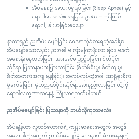
အိပ်နေစဉ် အသက်ရှုရပ်ခြင်း (Sleep Apnea) နှင့်
ရောဂါဝေဒနာခံစားရခြင်း ဥပမာ – ရင်ကြပ်
ရောဂါ, ခါးနာခြင်းဝေဒနာ
နာတာရှည် ညအိပ်မပျော်ခြင်း ဝေဒနာကိုခံစားရတဲ့အခါမှာ
အိပ်ပျော်သော်လည်း ညအခါ မကြာမကြာနိုးလာခြင်း၊ မနက်
အစောနိုးနေတတ်ခြင်း၊ အားအင်မပြည့်ဝခြင်း၊ စိတ်ပိုင်း
ဆိုင်ရာ ပြဿနာများပြားလာခြင်း (စိတ်ဖိစီးမှု၊ စိတ်ကျမှု၊
စိတ်အတက်အကျမြန်ခြင်း)၊ အလုပ်လုပ်တဲ့အခါ အာရုံစူးစိုက်
မှုခက်ခဲခြင်း၊ မှတ်ဉာဏ်ပိုင်းဆိုင်ရာအားနည်းလာခြင်း တို့ကို
ရောဂါလက္ခဏာအနေနဲ့ ကြုံလာရတတ်ပါတယ်။
ညအိပ်မပျော်ခြင်း ပြဿနာကို ဘယ်လိုကုစားမလဲ။
အိပ်ချိန်ဟာ လူတစ်ယောက်ရဲ့ ကျန်းမာရေးအတွက် အလွန်
အရေးပါတဲ့အတွက် ညအိပ်မပျော်မှု ဝေဒနာကို ခံစားနေရတဲ့