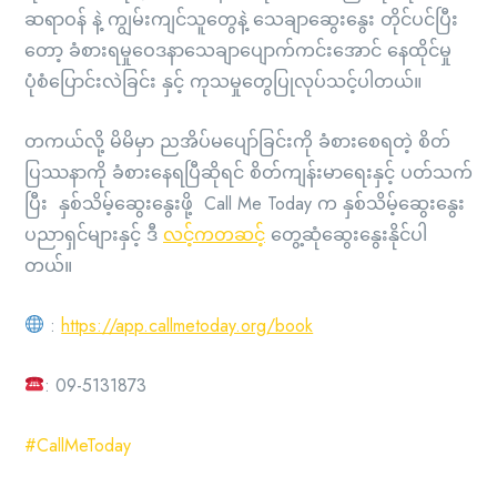
ဆရာဝန် နဲ့ ကျွမ်းကျင်သူတွေနဲ့ သေချာဆွေးနွေး တိုင်ပင်ပြီး
တော့ ခံစားရမှုဝေဒနာသေချာပျောက်ကင်းအောင် နေထိုင်မှု
ပုံစံပြောင်းလဲခြင်း နှင့် ကုသမှုတွေပြုလုပ်သင့်ပါတယ်။
တကယ်လို့ မိမိမှာ ညအိပ်မပျော်ခြင်းကို ခံစားစေရတဲ့ စိတ်
ပြဿနာကို ခံစားနေရပြီဆိုရင် စိတ်ကျန်းမာရေးနှင့် ပတ်သက်
ပြီး နှစ်သိမ့်ဆွေးနွေးဖို့ Call Me Today က နှစ်သိမ့်ဆွေးနွေး
ပညာရှင်များနှင့် ဒီ
လင့်ကတဆင့်
တွေ့ဆုံဆွေးနွေးနိုင်ပါ
တယ်။
:
https://app.callmetoday.org/book
: 09-5131873
#CallMeToday