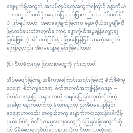
ချေဖျက်ဖို့အတွက် အလုပ်လုပ်ရတဲ့အတွက်ကြောင့် ခန္ဓာကိုယ်
အနားယူအိပ်စက်ဖို့ အချက်ပြသော်ငြာလည်းပဲ မအိပ်စက်နိုင်
ပဲ ဖြစ်ရပါတယ်။ အစာချေဖျက်ခြင်းက ခန္ဓာကိုယ်အပူချိန်ကို
မြှင့်တင်ပေးတဲ့အတွက်ကြောင့် ခန္ဓာကိုယ်အပူချိန်လျှော့ချ
ခြင်းဖြစ်တဲ့ အိပ်စက်ခြင်းနဲ့ ပြောင်းပြန်ဖြစ်သွားတဲ့အတွက်
ကြောင့်လည်း အိပ်မပျော်ရခြင်းဖြစ်ပါတယ်။
(၆) စိတ်ခံစားရမှု ပြဿနာတွေကို ရှင်းထုတ်ပါ။
အိပ်မပျော်ခြင်းရဲ့ အဓိကအကြောင်းအရင်းဖြစ်တဲ့ စိတ်ဖိစီးမှု
ဝေဒနာ၊ စိတ်ကျဝေဒနာ၊ စိတ်အတက်အကျမြန်ဝေဒနာ –
စိတ်ခံစားရမှုပြဿနာတွေကို အရင်ဖြေရှင်းထုတ်လိုက်တဲ့
အခါမှာ နောက်ဆက်တွဲ ခံစားနေရတဲ့ ညအိပ်မပျော်ခြင်း
ဝေဒနာဟာလည်း အလွယ်တကူ ပျောက်ကင်းသွားနိုင်ပါလိမ့်
မယ်။ မိမိရဲ့ စိတ်ခံစားမှုဝေဒနာတွေကို ဖြေရှင်းဖို့အတွက်ဆို
ရင် မိမိခံစားရတဲ့စိတ်ဝေဒနာအလိုက် စိတ်ပညာဆိုင်ရာ