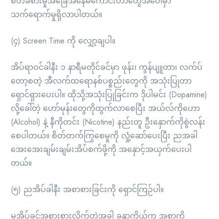
စိတ်ခံစားမှုအခြေအနေမကောင်းတာတွေအပေါ်မှာ
သက်ရောက်မှုရှိလာပါတယ်။
(၄) Screen Time ကို လျှော့ချပါ။
အိပ်ရာဝင်ခါနီး ၁ နာရီမတိုင်ခင်မှာ ဖုန်း၊ ကွန်ပျူတာ၊ လက်ပ်
တော့စတဲ့ အီလက်ထရောနစ်ပစ္စည်းတွေကို အသုံးပြုတာ
ရှောင်ရှားပေးပါ။ ထိုသို့အသုံးပြုခြင်းက ဒိုပါမင်း (Dopamine)
လို့ခေါ်တဲ့ ဟော်မုန်းတွေကိုထွက်လာစေပြီး အယ်လ်ကိုဟော
(Alcohol) နဲ့ နီကိုတင်း (Nicotine) နည်းတူ ဦးနှောက်ကိုစွဲလန်း
စေပါတယ်။ စိတ်တက်ကြွစေမှုကို လှုံ့ဆော်ပေးပြီး ညအခါ
အေးအေးချမ်းချမ်းအိပ်စက်ဖို့ကို အနှောင့်အယှက်ပေးပါ
တယ်။
(၅) ညအိပ်ခါနီး အစာစားခြင်းကို ရှောင်ကြဉ်ပါ။
မအိပ်ခင်အစားစားလိုက်တဲ့အခါ ခန္ဓာကိုယ်က အစာကို