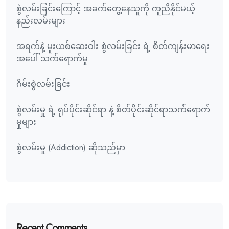
စွဲလမ်းခြင်းကြောင့် အခက်တွေ့နေသူကို ကူညီနိုင်မယ့်
နည်းလမ်းများ
အရက်နဲ့ မူးယစ်ဆေးဝါး စွဲလမ်းခြင်း ရဲ့ စိတ်ကျန်းမာရေး
အပေါ် သက်ရောက်မှု
ဂိမ်းစွဲလမ်းခြင်း
စွဲလမ်းမှု ရဲ့ ရုပ်ပိုင်းဆိုင်ရာ နဲ့ စိတ်ပိုင်းဆိုင်ရာသက်ရောက်
မှုများ
စွဲလမ်းမှု (Addiction) ဆိုသည်မှာ
Recent Comments