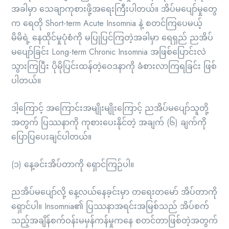
အခါမှာ သေချာကုစားဖို့အရေးကြီးပါတယ်။ အိပ်မပျော်မှုတွေ
က ရေတို Short-term Acute Insomnia နဲ့ စတင်ကြပေမယ့်
မိမိရဲ့ နေထိုင်မှုပုံစံကို မပြုပြင်ကြတဲ့အခါမှာ ရေရှည် ညအိပ်
မပျော်ခြင်း Long-term Chronic Insomnia အဖြစ်ပြောင်းလဲ
သွားကြပြီး ပိုမိုပြင်းထန်တဲ့ဝေဒနာကို ခံစားလာကြရခြင်း ဖြစ်
ပါတယ်။
ဒါ့ကြောင့် အကြောင်းအမျိုးမျိုးကြောင့် ညအိပ်မပျော်သူတို့
အတွက် ပြဿနာကို ကုစားပေးနိုင်တဲ့ အချက် (၆) ချက်ကို
ပြောပြပေးချင်ပါတယ်။
(၁) နေ့ခင်းအိပ်တာကို ရှောင်ကြဉ်ပါ။
ညအိပ်မပျော်လို့ နေ့လယ်နေခ့င်းမှာ တရေးတမော် အိပ်တာကို
ရှောင်ပါ။ Insomnia၏ ပြဿနာအရင်းအမြစ်သည် အိပ်စက်
သည့်အချိန်စက်ဝန်းမမှန်ကန်မှုကနေ စတင်တာဖြစ်တဲ့အတွက်