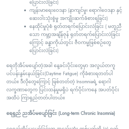
ပြောင်းလဲခြင်း)
ကျန်းမာရေးဝေဒနာ (နာကျင်မှု၊ ရောဂါဝေဒနာ နှင့်
ဆေးဝါးသုံးစွဲမှု အကျိုးဆက်ခံစားရခြင်း)
နေထိုင်မှုပုံစံ ရုတ်တရက်ပြောင်းလဲခြင်း ( မတူညီ
သော ကမ္ဘာ့အချိန်ဇုန် ရုတ်တရက်ပြောင်းလဲခြင်း
ကြောင့် ခန္ဓာကိုယ်တွင်း ဇီဝကမ္မဖြစ်စဉ်တွေ
ပြောင်းလဲခြင်း)
ရေတိုအိပ်မပျော်တဲ့အခါ နေ့ခင်းပိုင်းတွေမှာ အလွယ်တကူ
ပင်ပန်းနွမ်းနယ်ခြင်း(Daytime Fatigue) ကိုခံစားရတတ်ပါ
တယ်။ ဒီလိုတွေကြောင့် ဖြစ်တတ်တဲ့ Insomniaရဲ့ ရောဂါ
လက္ခဏာတွေက ပြင်းထန်မှုမရှိပဲ ရက်ပိုင်းကနေ အပတ်ပိုင်း
အထိပဲ ကြာရှည်တတ်ပါတယ်။
ရေရှည် ညအိပ်မပျော်ခြင်း (Long-term Chronic Insomnia)
ရေရှည်အိပ်မပျော်ခြင်းက အနည်းဆုံး တစ်ပတ်ကို (၃) ရက်