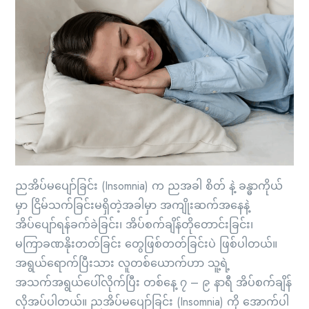
ညအိပ်မပျော်ခြင်း (Insomnia) က ညအခါ စိတ် နဲ့ ခန္ဓာကိုယ်
မှာ ငြိမ်သက်ခြင်းမရှိတဲ့အခါမှာ အကျိုးဆက်အနေနဲ့
အိပ်ပျော်ရန်ခက်ခဲခြင်း၊ အိပ်စက်ချိန်တိုတောင်းခြင်း၊
မကြာခဏနိုးတတ်ခြင်း တွေဖြစ်တတ်ခြင်းပဲ ဖြစ်ပါတယ်။
အရွယ်ရောက်ပြီးသား လူတစ်ယောက်ဟာ သူ့ရဲ့
အသက်အရွယ်ပေါ်လိုက်ပြီး တစ်နေ့ ၇ – ၉ နာရီ အိပ်စက်ချိန်
လိုအပ်ပါတယ်။ ညအိပ်မပျော်ခြင်း (Insomnia) ကို အောက်ပါ