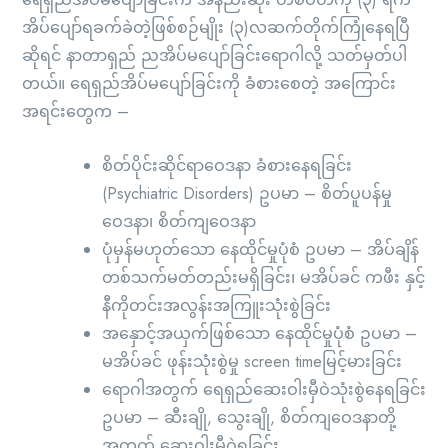
အိပ်ပျော်ရခက်ခဲတဲ့ဖြစ်စဉ်မျိုး (၃)လဆက်တိုက်ကြုံနေရပြီ
ဆိုရင် နာတာရှည် ညအိပ်မပျော်ခြင်းရောဂါလို့ သတ်မှတ်ပါ
တယ်။ ရေရှည်အိပ်မပျော်ခြင်းကို ခံစားစေတဲ့ အကြောင်း
အရင်းတွေက –
စိတ်ပိုင်းဆိုင်ရာဝေဒနာ ခံစားနေရခြင်း
(Psychiatric Disorders) ဥပမာ – စိတ်ပူပန်မှု
ဝေဒနာ၊ စိတ်ကျဝေဒနာ
ပုံမှန်မဟုတ်သော နေထိုင်မှုပုံစံ ဥပမာ – အိပ်ချိန်
တစ်သက်မတ်တည်းမရှိခြင်း၊ မအိပ်ခင် ကဖီး နှင့်
နီကိုတင်းအလွန်းအကြူးသုံးစွဲခြင်း
အနှောင့်အယှက်ဖြစ်သော နေထိုင်မှုပုံစံ ဥပမာ –
မအိပ်ခင် ဖုန်းသုံးစွဲမှု screen timeမြင့်မားခြင်း
ရောဂါအတွက် ရေရှည်ဆေးဝါးမှီဝဲသုံးစွဲနေရခြင်း
ဥပမာ – ဆီးချို, သွေးချို, စိတ်ကျဝေဒနာတို့
အတွက် ဆေးဝါးမှီဝဲရခြင်း