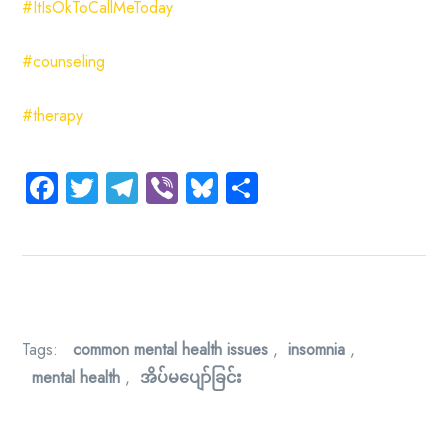
#ItIsOkToCallMeToday
#counseling
#therapy
Facebook
Twitter
Telegram
Viber
Bluesky
Share
Tags:
common mental health issues
,
insomnia
,
mental health
,
အိပ်မပျော်ခြင်း