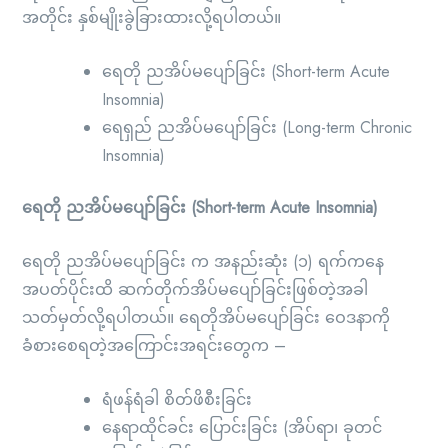
အတိုင်း နှစ်မျိုးခွဲခြားထားလို့ရပါတယ်။
ရေတို ညအိပ်မပျော်ခြင်း (Short-term Acute
Insomnia)
ရေရှည် ညအိပ်မပျော်ခြင်း (Long-term Chronic
Insomnia)
ရေတို ညအိပ်မပျော်ခြင်း (Short-term Acute Insomnia)
ရေတို ညအိပ်မပျော်ခြင်း က အနည်းဆုံး (၁) ရက်ကနေ
အပတ်ပိုင်းထိ ဆက်တိုက်အိပ်မပျော်ခြင်းဖြစ်တဲ့အခါ
သတ်မှတ်လို့ရပါတယ်။ ရေတိုအိပ်မပျော်ခြင်း ဝေဒနာကို
ခံစားစေရတဲ့အကြောင်းအရင်းတွေက –
ရံဖန်ရံခါ စိတ်ဖိစီးခြင်း
နေရာထိုင်ခင်း ပြောင်းခြင်း (အိပ်ရာ၊ ခုတင်