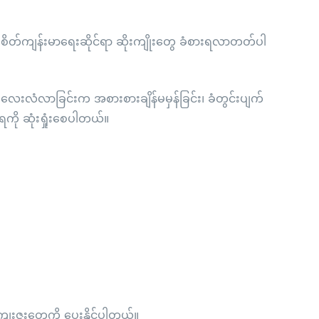
စိတ်ကျန်းမာရေးဆိုင်ရာ ဆိုးကျိုးတွေ ခံစားရလာတတ်ပါ
ီးလေးလံလာခြင်းက အစားစားချိန်မမှန်ခြင်း၊ ခံတွင်းပျက်
ာရကို ဆုံးရှုံးစေပါတယ်။
ျေးဇူးတွေကို ပေးနိုင်ပါတယ်။