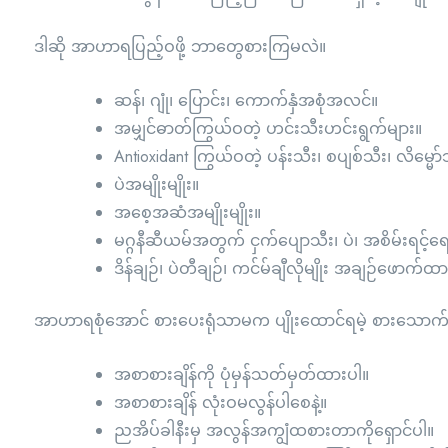
ဒါဆို အာဟာရပြည့်ဝဖို့ ဘာတွေစားကြမလဲ။
ဆန်၊ ဂျုံ၊ ပြောင်း၊ ကောက်နှံအစုံအလင်။
အမျှင်ဓာတ်ကြွယ်ဝတဲ့ ဟင်းသီးဟင်းရွက်များ။
Antioxidant ကြွယ်ဝတဲ့ ပန်းသီး၊ စပျစ်သီး၊ လိမ္မော
ပဲအမျိုးမျိုး။
အစေ့အဆံအမျိုးမျိုး။
မဂ္ဂနီဆီယမ်အတွက် ငှက်ပျောသီး၊ ပဲ၊ အစိမ်းရင့်ရ
ဒိန်ချဉ်၊ ပဲတီချဉ်၊ ကင်မ်ချီလိုမျိုး အချဉ်ဖောက
အာဟာရစုံအောင် စားပေးရုံသာမက ပျိုးထောင်ရမဲ့ စားသော
အစာစားချိန်ကို ပုံမှန်သတ်မှတ်ထားပါ။
အစာစားချိန် လုံးဝမလွန်ပါစေနဲ့။
ညအိပ်ခါနီးမှ အလွန်အကျွံထစားတာကိုရှောင်ပါ။