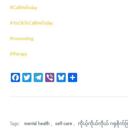
#CallMeToday
#ItIsOkToCallMeToday
#counseling
#therapy
Facebook
Twitter
Telegram
Viber
Bluesky
Share
Tags:
mental health
,
self-care
,
ကိုယ့်ကိုယ်ကိုယ် ဂရုစိုက်ခြ