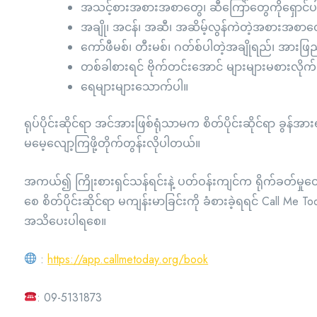
အသင့်စားအစားအစာတွေ၊ ဆီကြော်တွေကိုရှောင်ပ
အချို၊ အငန်၊ အဆီ၊ အဆိမ့်လွန်ကဲတဲ့အစားအစာတွ
ကော်ဖီမစ်၊ တီးမစ်၊ ဂတ်စ်ပါတဲ့အချိုရည်၊ အားဖြည့
တစ်ခါစားရင် ဗိုက်တင်းအောင် များများမစားလိ
ရေများများသောက်ပါ။
ရုပ်ပိုင်းဆိုင်ရာ အင်အားဖြစ်ရုံသာမက စိတ်ပိုင်းဆိုင်ရာ ခ
မမေ့လျော့ကြဖို့တိုက်တွန်းလိုပါတယ်။
အကယ်၍ ကြိုးစားရှင်သန်ရင်းနဲ့ ပတ်ဝန်းကျင်က ရိုက်ခတ်မှုတ
စေ စိတ်ပိုင်းဆိုင်ရာ မကျန်းမာခြင်းကို ခံစားခဲ့ရရင် Call Me To
အသိပေးပါရစေ။
:
https://app.callmetoday.org/book
: 09-5131873