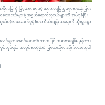
ုင်ခြေကို မြင့်မားစေပေမဲ့ အာဟာရပြည့်ဝစွာစားသုံးခြင်း
ေးငယ်များနဲ့ အရွယ်ရောက်လူငယ်များကို အုပ်စုခွဲပြီး
်တဲ့စားသောက်မှုပုံစံဟာ စိတ်ကျန်းမာရေးကို ဆိုးရွားစွာ
စုံလင်မျှတအောင်မစားသုံးတာအပြင် အစာစားချိန်မမှန်တာ ၊
်လုပ်ရင်း အလုပ်စားပွဲမှာပဲ ဖြစ်သလိုစားလိုက်တာတွေပါ
ခါ