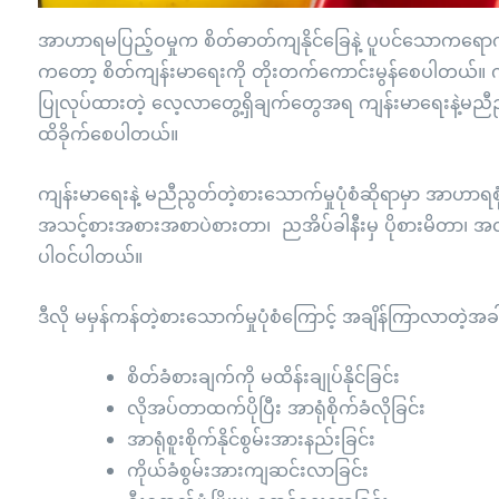
အာဟာရမပြည့်ဝမှုက စိတ်ဓာတ်ကျနိုင်ခြေနဲ့ ပူပင်သောကရောက်နိ
ကတော့ စိတ်ကျန်းမာရေးကို တိုးတက်ကောင်းမွန်စေပါတယ်။ ကလ
ပြုလုပ်ထားတဲ့ လေ့လာတွေ့ရှိချက်တွေအရ ကျန်းမာရေးနဲ့မညီညွတ
ထိခိုက်စေပါတယ်။
ကျန်းမာရေးနဲ့ မညီညွတ်တဲ့စားသောက်မှုပုံစံဆိုရာမှာ အာဟာရ
အသင့်စားအစားအစာပဲစားတာ၊ ညအိပ်ခါနီးမှ ပိုစားမိတာ၊ အလုပ
ပါဝင်ပါတယ်။
ဒီလို မမှန်ကန်တဲ့စားသောက်မှုပုံစံကြောင့် အချိန်ကြာလာတဲ့အ
စိတ်ခံစားချက်ကို မထိန်းချုပ်နိုင်ခြင်း
လိုအပ်တာထက်ပိုပြီး အာရုံစိုက်ခံလိုခြင်း
အာရုံစူးစိုက်နိုင်စွမ်းအားနည်းခြင်း
ကိုယ်ခံစွမ်းအားကျဆင်းလာခြင်း