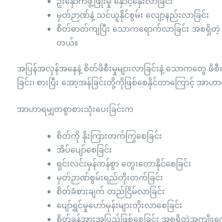
ဦးနှောက်ဖွံ့ဖြိုးမှု နှောင့်နှေးလာခြင်း
မှတ်ဉာဏ်နဲ့ သင်ယူနိုင်စွမ်း လျော့နည်းလာခြင်း
စိတ်ဓာတ်ကျပြီး သောကရောက်လာခြင်း အစရှိတဲ့ 
တယ်။
အပြန်အလှန်အနေနဲ့ စိတ်ဖိစီးမှုများလာခြင်းနဲ့ သောကတွေ ဖိစ
ခြင်း၊ စားပြီး အော့အန်ခြင်းတို့ကိုဖြစ်စေနိုင်တာကြောင့် အာဟ
အာဟာရမျှတစွာစားသုံးပေးခြင်းက
စိတ်ကို နိုးကြားတက်ကြွစေခြင်း
အိပ်ပျော်စေခြင်း
ရှင်းလင်းမှန်ကန်စွာ တွေးတောနိုင်စေခြင်း
မှတ်ဉာဏ်စွမ်းရည်တိုးတက်ခြင်း
စိတ်ခံစားချက် တည်ငြိမ်လာခြင်း
ပျော်ရွှင်မှုဟော်မုန်းများတိုးလာစေခြင်း
စိတ်ခွန်အားအပြည့်ဖြစ်စေခြင်း အစရှိတဲ့အကျိုးက