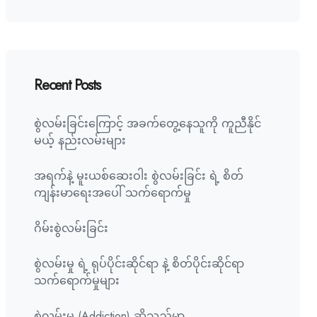
Recent Posts
စွဲလမ်းခြင်းကြောင့် အခက်တွေ့နေသူကို ကူညီနိုင်
မယ့် နည်းလမ်းများ
အရက်နဲ့ မူးယစ်ဆေးဝါး စွဲလမ်းခြင်း ရဲ့ စိတ်
ကျန်းမာရေးအပေါ် သက်ရောက်မှု
ဂိမ်းစွဲလမ်းခြင်း
စွဲလမ်းမှု ရဲ့ ရုပ်ပိုင်းဆိုင်ရာ နဲ့ စိတ်ပိုင်းဆိုင်ရာ
သက်ရောက်မှုများ
စွဲလမ်းမှု (Addiction) ဆိုသည်မှာ