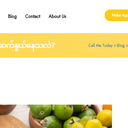
Make App
Blog
Contact
About Us
ling
 Group Counseling
shop
ိုဆက်နွယ်နေသလဲ?
Call Me Today
Blog