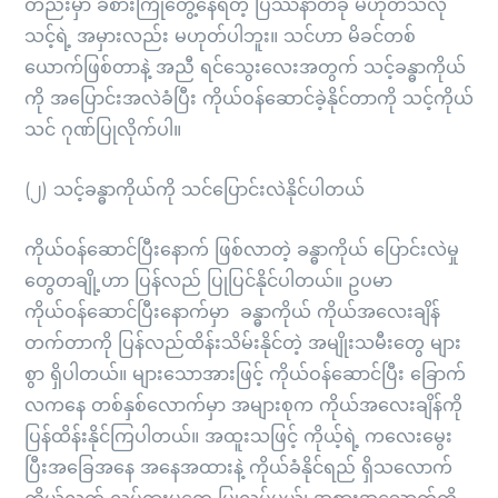
တည်းမှာ ခံစားကြုံတွေ့နေရတဲ့ ပြဿနာတခု မဟုတ်သလို
သင့်ရဲ့ အမှားလည်း မဟုတ်ပါဘူး။ သင်ဟာ မိခင်တစ်
ယောက်ဖြစ်တာနဲ့ အညီ ရင်သွေးလေးအတွက် သင့်ခန္ဓာကိုယ်
ကို အပြောင်းအလဲခံပြီး ကိုယ်ဝန်ဆောင်ခဲ့နိုင်တာကို သင့်ကိုယ်
သင် ဂုဏ်ပြုလိုက်ပါ။
(၂) သင့်ခန္ဓာကိုယ်ကို သင်ပြောင်းလဲနိုင်ပါတယ်
ကိုယ်ဝန်ဆောင်ပြီးနောက် ဖြစ်လာတဲ့ ခန္ဓာကိုယ် ပြောင်းလဲမှု
တွေတချို့ဟာ ပြန်လည် ပြုပြင်နိုင်ပါတယ်။ ဥပမာ
ကိုယ်ဝန်ဆောင်ပြီးနောက်မှာ ခန္ဓာကိုယ် ကိုယ်အလေးချိန်
တက်တာကို ပြန်လည်ထိန်းသိမ်းနိုင်တဲ့ အမျိုးသမီးတွေ များ
စွာ ရှိပါတယ်။ များသောအားဖြင့် ကိုယ်ဝန်ဆောင်ပြီး ခြောက်
လကနေ တစ်နှစ်လောက်မှာ အများစုက ကိုယ်အလေးချိန်ကို
ပြန်ထိန်းနိုင်ကြပါတယ်။ အထူးသဖြင့် ကိုယ့်ရဲ့ ကလေးမွေး
ပြီးအခြေအနေ အနေအထားနဲ့ ကိုယ်ခံနိုင်ရည် ရှိသလောက်