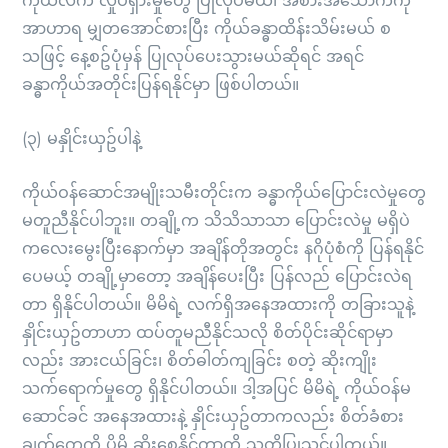
ကိုယ်လက် လှုပ်ရှားမှုတွေ ပြုလုပ်မယ်၊ အစားအသောက်ကို
အာဟာရ မျှတအောင်စားပြီး ကိုယ်ခန္ဓာထိန်းသိမ်းမယ် စ
သဖြင့် နေ့စဥ်ပုံမှန် ပြုလုပ်ပေးသွားမယ်ဆိုရင် အရင်
ခန္ဓာကိုယ်အတိုင်းပြန်ရနိုင်မှာ ဖြစ်ပါတယ်။
(၃) မနှိုင်းယှဥ်ပါနဲ့
ကိုယ်ဝန်ဆောင်အမျိုးသမီးတိုင်းက ခန္ဓာကိုယ်ပြောင်းလဲမှုတွေ
မတူညီနိုင်ပါဘူး။ တချို့က သိသိသာသာ ပြောင်းလဲမှု မရှိပဲ
ကလေးမွေးပြီးနောက်မှာ အချိန်တိုအတွင်း နဂိုပုံစံကို ပြန်ရနိုင်
ပေမယ့် တချို့မှာတော့ အချိန်ပေးပြီး ပြန်လည် ပြောင်းလဲရ
တာ ရှိနိုင်ပါတယ်။ မိမိရဲ့ လက်ရှိအနေအထားကို တခြားသူနဲ့
နှိုင်းယှဥ်တာဟာ ထပ်တူမညီနိုင်သလို စိတ်ပိုင်းဆိုင်ရာမှာ
လည်း အားငယ်ခြင်း၊ စိတ်ဓါတ်ကျခြင်း စတဲ့ ဆိုးကျိုး
သက်ရောက်မှုတွေ ရှိနိုင်ပါတယ်။ ဒါ့အပြင် မိမိရဲ့ ကိုယ်ဝန်မ
ဆောင်ခင် အနေအထားနဲ့ နှိုင်းယှဥ်တာကလည်း စိတ်ခံစား
ချက်တွေကို ပိုမို ဆိုးစေနိုင်တာကို သတိပြုသင့်ပါတယ်။