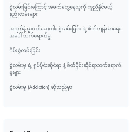
စွဲလမ်းခြင်းကြောင့် အခက်တွေ့နေသူကို ကူညီနိုင်မယ့်
နည်းလမ်းများ
အရက်နဲ့ မူးယစ်ဆေးဝါး စွဲလမ်းခြင်း ရဲ့ စိတ်ကျန်းမာရေး
အပေါ် သက်ရောက်မှု
ဂိမ်းစွဲလမ်းခြင်း
စွဲလမ်းမှု ရဲ့ ရုပ်ပိုင်းဆိုင်ရာ နဲ့ စိတ်ပိုင်းဆိုင်ရာသက်ရောက်
မှုများ
စွဲလမ်းမှု (Addiction) ဆိုသည်မှာ