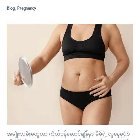
Blog
,
Pregnancy
အမျိုးသမီးတွေဟာ ကိုယ်ဝန်ဆောင်ချိန်မှာ မိမိရဲ့ လူနေမှုပုံစံ