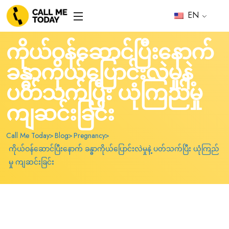
EN
ကိုယ်ဝန်ဆောင်ပြီးနောက်
ခန္ဓာကိုယ်ပြောင်းလဲမှုနဲ့
ပတ်သက်ပြီး ယုံကြည်မှု
ကျဆင်းခြင်း
Call Me Today
Blog
Pregnancy
ကိုယ်ဝန်ဆောင်ပြီးနောက် ခန္ဓာကိုယ်ပြောင်းလဲမှုနဲ့ ပတ်သက်ပြီး ယုံကြည်
မှု ကျဆင်းခြင်း