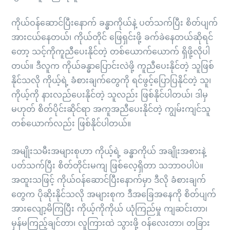
ကိုယ်ဝန်ဆောင်ပြီးနောက် ခန္ဓာကိုယ်နဲ့ ပတ်သက်ပြီး စိတ်ပျက်
အားငယ်နေတယ်၊ ကိုယ်တိုင် ဖြေရှင်းဖို့ ခက်ခဲနေတယ်ဆိုရင်
တော့ သင့်ကိုကူညီပေးနိုင်တဲ့ တစ်ယောက်ယောက် ရှိဖို့လိုပါ
တယ်။ ဒီလူက ကိုယ်ခန္ဓာပြောင်းလဲဖို့ ကူညီပေးနိုင်တဲ့ သူဖြစ်
နိုင်သလို ကိုယ့်ရဲ့ ခံစားချက်တွေကို ရင်ဖွင့်ပြောပြနိုင်တဲ့ သူ၊
ကိုယ့်ကို နားလည်ပေးနိုင်တဲ့ သူလည်း ဖြစ်နိုင်ပါတယ်၊ ဒါမှ
မဟုတ် စိတ်ပိုင်းဆိုင်ရာ အကူအညီပေးနိုင်တဲ့ ကျွမ်းကျင်သူ
တစ်ယောက်လည်း ဖြစ်နိုင်ပါတယ်။
အမျိုးသမီးအများစုဟာ ကိုယ့်ရဲ့ ခန္ဓာကိုယ် အချိုးအစားနဲ့
ပတ်သက်ပြီး စိတ်တိုင်းမကျ ဖြစ်လေ့ရှိတာ သဘာဝပါပဲ။
အထူးသဖြင့် ကိုယ်ဝန်ဆောင်ပြီးနောက်မှာ ဒီလို ခံစားချက်
တွေက ပိုဆိုးနိုင်သလို အများစုက ဒီအခြေအနေကို စိတ်ပျက်
အားလျော့မိကြပြီး ကိုယ့်ကိုကိုယ် ယုံကြည်မှု ကျဆင်းတာ၊
မှန်မကြည့်ချင်တာ၊ လူကြားထဲ သွားဖို့ ဝန်လေးတာ၊ တခြား