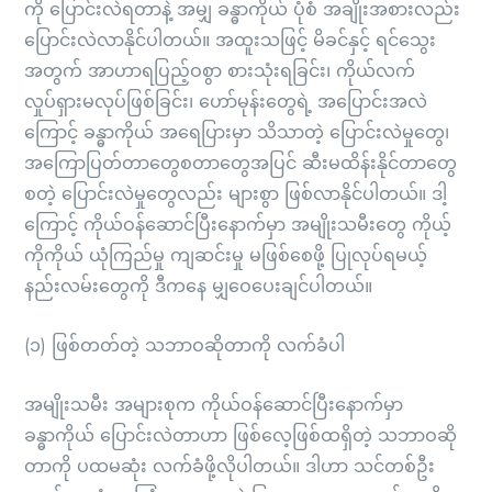
ကို ပြောင်းလဲရတာနဲ့ အမျှ ခန္ဓာကိုယ် ပုံစံ အချိုးအစားလည်း
ပြောင်းလဲလာနိုင်ပါတယ်။ အထူးသဖြင့် မိခင်နှင့် ရင်သွေး
အတွက် အာဟာရပြည့်ဝစွာ စားသုံးရခြင်း၊ ကိုယ်လက်
လှုပ်ရှားမလုပ်ဖြစ်ခြင်း၊ ဟော်မုန်းတွေရဲ့ အပြောင်းအလဲ
ကြောင့် ခန္ဓာကိုယ် အရေပြားမှာ သိသာတဲ့ ပြောင်းလဲမှုတွေ၊
အကြောပြတ်တာတွေစတာတွေအပြင် ဆီးမထိန်းနိုင်တာတွေ
စတဲ့ ပြောင်းလဲမှုတွေလည်း များစွာ ဖြစ်လာနိုင်ပါတယ်။ ဒါ့
ကြောင့် ကိုယ်ဝန်ဆောင်ပြီးနောက်မှာ အမျိုးသမီးတွေ ကိုယ့်
ကိုကိုယ် ယုံကြည်မှု ကျဆင်းမှု မဖြစ်စေဖို့ ပြုလုပ်ရမယ့်
နည်းလမ်းတွေကို ဒီကနေ မျှဝေပေးချင်ပါတယ်။
(၁) ဖြစ်တတ်တဲ့ သဘာဝဆိုတာကို လက်ခံပါ
အမျိုးသမီး အများစုက ကိုယ်ဝန်ဆောင်ပြီးနောက်မှာ
ခန္ဓာကိုယ် ပြောင်းလဲတာဟာ ဖြစ်လေ့ဖြစ်ထရှိတဲ့ သဘာဝဆို
တာကို ပထမဆုံး လက်ခံဖို့လိုပါတယ်။ ဒါဟာ သင်တစ်ဦး