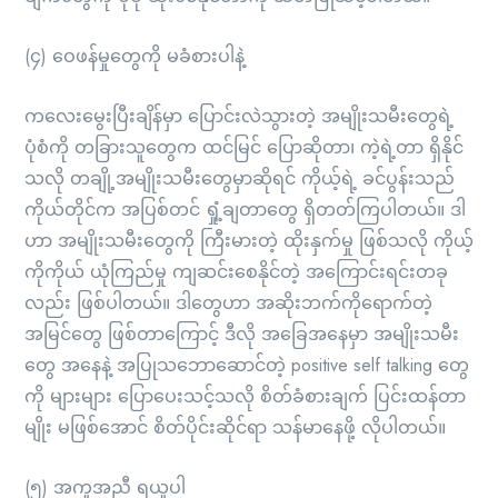
(၄) ဝေဖန်မှုတွေကို မခံစားပါနဲ့
ကလေးမွေးပြီးချိန်မှာ ပြောင်းလဲသွားတဲ့ အမျိုးသမီးတွေရဲ့
ပုံစံကို တခြားသူတွေက ထင်မြင် ပြောဆိုတာ၊ ကဲ့ရဲ့တာ ရှိနိုင်
သလို တချို့အမျိုးသမီးတွေမှာဆိုရင် ကိုယ့်ရဲ့ ခင်ပွန်းသည်
ကိုယ်တိုင်က အပြစ်တင် ရှုံ့ချတာတွေ ရှိတတ်ကြပါတယ်။ ဒါ
ဟာ အမျိုးသမီးတွေကို ကြီးမားတဲ့ ထိုးနှက်မှု ဖြစ်သလို ကိုယ့်
ကိုကိုယ် ယုံကြည်မှု ကျဆင်းစေနိုင်တဲ့ အကြောင်းရင်းတခု
လည်း ဖြစ်ပါတယ်။ ဒါတွေဟာ အဆိုးဘက်ကိုရောက်တဲ့
အမြင်တွေ ဖြစ်တာကြောင့် ဒီလို အခြေအနေမှာ အမျိုးသမီး
တွေ အနေနဲ့ အပြုသဘောဆောင်တဲ့ positive self talking တွေ
ကို များများ ပြောပေးသင့်သလို စိတ်ခံစားချက် ပြင်းထန်တာ
မျိုး မဖြစ်အောင် စိတ်ပိုင်းဆိုင်ရာ သန်မာနေဖို့ လိုပါတယ်။
(၅) အကူအညီ ရယူပါ