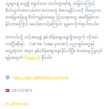
သူများနဲ့ တွေ့ဖို့ ရှောင်တာ၊ လက်တွဲဖော်ရဲ့ အမြင်ကြောင့်
စိတ်ပျက်အားငယ်တာ စတာတွေ ခံစားရနိုင်သလို ဒါတွေဟာ
တဖြေးဖြေးနဲ့ စိတ်ကျန်းမာရေး ပြဿနာတွေ အထိဖြစ်လာ
နိုင်တာကြောင့် မပေါ့ဆသင့်ကြောင်း မျှဝေလိုက်ရပါတယ်။
တကယ်လို့ သင့်အနေနဲ့ နှစ်သိမ့်ဆွေးနွေးဖို့အတွက် လိုအပ်
လာပြီဆိုရင်… Call Me Today မှတဆင့် ပညာရှင်တွေနှင့်
တွေ့ဆုံကာ အခုပဲ နှစ်သိမ့်ဆွေးနွေးနိုင်ပါပြီ။ Booking ပြုလုပ်
ရန်အတွက်
ဒီနေရာကို
နှိပ်ပါ။
:
https://app.callmetoday.org/book
: 09-5131873
#CallMeToday