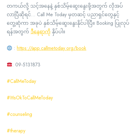
တကယ်လို့ သင့်အနေနဲ့ နှစ်သိမ့်ဆွေးနွေးဖို့အတွက် လိုအပ်
လာပြီဆိုရင်… Call Me Today မှတဆင့် ပညာရှင်တွေနှင့်
တွေ့ဆုံကာ အခုပဲ နှစ်သိမ့်ဆွေးနွေးနိုင်ပါပြီ။ Booking ပြုလုပ်
ရန်အတွက်
ဒီနေရာကို
နှိပ်ပါ။
:
https://app.callmetoday.org/book
: 09-5131873
#CallMeToday
#ItIsOkToCallMeToday
#counseling
#therapy