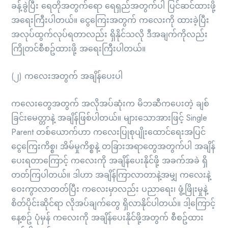
ခန့်ခွဲပြီး ရေတိုအတွက်ရော ရေရှည်အတွက်ပါ ပြင်ဆင်ထားဖို့
အရေးကြီးပါတယ်။ ငွေကြေးအတွက် ကလေးကို ထားခဲ့ပြီး
အလုပ်ထွက်လုပ်ရတာလည်း ရှိနိုင်သလို ဒီအချက်ကိုလည်း
ကြိုတင်စီစဥ်ထားဖို့ အရေးကြီးပါတယ်။
(၂) ကလေးအတွက် အချိန်ပေးပါ
ကလေးတွေအတွက် အလိုအပ်ဆုံးက မိဘဆီကပေးတဲ့ ချစ်
ခြင်းမေတ္တာနဲ့ အချိန်ဖြစ်ပါတယ်။ များသောအားဖြင့် Single
Parent တစ်ယောက်ဟာ ကလေးပြုစုပျိုးထောင်ရေးအပြင်
ငွေကြေးကိစ္စ၊ အိမ်မှုကိစ္စနဲ့ တခြားအရာတွေအတွက်ပါ အချိန်
ပေးရတာကြောင့် ကလေးကို အချိန်ပေးနိုင်ဖို့ အခက်အခဲ ရှိ
တတ်ကြပါတယ်။ ဒါဟာ အချိန်ကြာလာတာနဲ့အမျှ ကလေးနဲ့
ဝေးကွာလာတတ်ပြီး ကလေးမှာလည်း ပညာရေး၊ ဖွံ့ဖြိုးမှုနဲ့
စိတ်ပိုင်းဆိုင်ရာ လိုအပ်ချက်တွေ ရှိလာနိုင်ပါတယ်။ ဒါ့ကြောင့်
နေ့စဥ် ပုံမှန် ကလေးကို အချိန်ပေးနိုင်ဖို့အတွက် စီစဥ်ထား