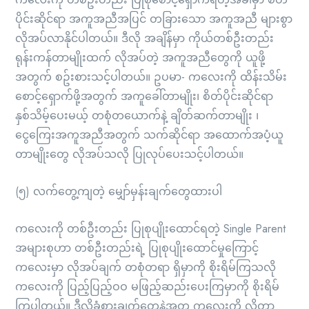
ပိုင်းဆိုင်ရာ အကူအညီအပြင် တခြားသော အကူအညီ များစွာ
လိုအပ်လာနိုင်ပါတယ်။ ဒီလို အချိန်မှာ ကိုယ်တစ်ဦးတည်း
ရုန်းကန်တာမျိုးထက် လိုအပ်တဲ့ အကူအညီတွေကို ယူဖို့
အတွက် စဥ်းစားသင့်ပါတယ်။ ဥပမာ- ကလေးကို ထိန်းသိမ်း
စောင့်ရှောက်ဖို့အတွက် အကူခေါ်တာမျိုး၊ စိတ်ပိုင်းဆိုင်ရာ
နှစ်သိမ့်ပေးမယ့် တစုံတယောက်နဲ့ ချိတ်ဆက်တာမျိုး ၊
ငွေကြေးအကူအညီအတွက် သက်ဆိုင်ရာ အထောက်အပံ့ယူ
တာမျိုးတွေ လိုအပ်သလို ပြုလုပ်ပေးသင့်ပါတယ်။
(၅) လက်တွေ့ကျတဲ့ မျှော်မှန်းချက်တွေထားပါ
ကလေးကို တစ်ဦးတည်း ပြုစုပျိုးထောင်ရတဲ့ Single Parent
အများစုဟာ တစ်ဦးတည်းရဲ့ ပြုစုပျိုးထောင်မှုကြောင့်
ကလေးမှာ လိုအပ်ချက် တစုံတရာ ရှိမှာကို စိုးရိမ်ကြသလို
ကလေးကို ပြည့်ပြည့်ဝဝ မဖြည့်ဆည်းပေးကြမှာကို စိုးရိမ်
ကြပါတယ်။ ဒီလိုခံစားချက်တွေနဲ့အတူ ကလေးကို လိုတာ