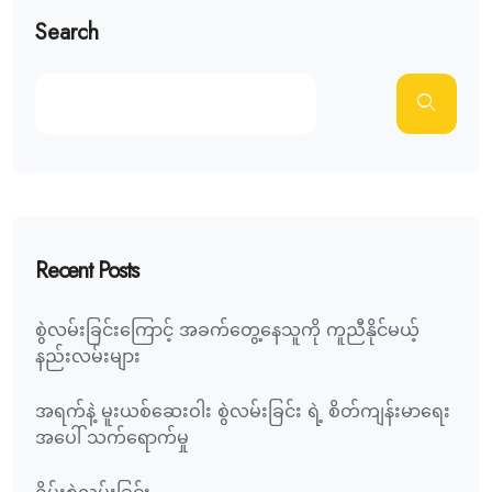
Search
Recent Posts
စွဲလမ်းခြင်းကြောင့် အခက်တွေ့နေသူကို ကူညီနိုင်မယ့်
နည်းလမ်းများ
အရက်နဲ့ မူးယစ်ဆေးဝါး စွဲလမ်းခြင်း ရဲ့ စိတ်ကျန်းမာရေး
အပေါ် သက်ရောက်မှု