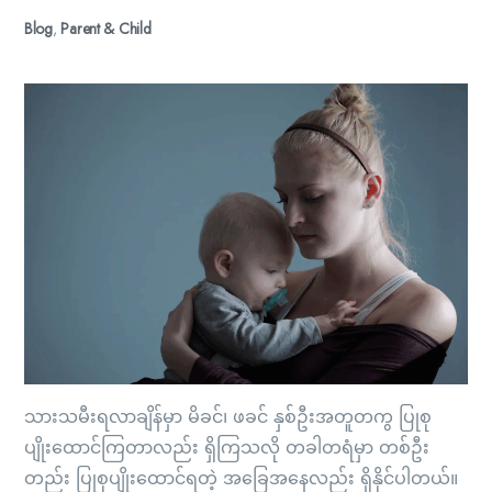
Blog
,
Parent & Child
သားသမီးရလာချိန်မှာ မိခင်၊ ဖခင် နှစ်ဦးအတူတကွ ပြုစု
ပျိုးထောင်ကြတာလည်း ရှိကြသလို တခါတရံမှာ တစ်ဦး
တည်း ပြုစုပျိုးထောင်ရတဲ့ အခြေအနေလည်း ရှိနိုင်ပါတယ်။