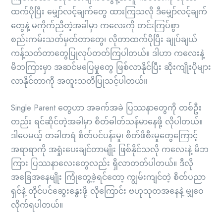
ထက်ပိုပြီး မျှော်လင့်ချက်တွေ ထားကြသလို ဒီမျှော်လင့်ချက်
တွေနဲ့ မကိုက်ညီတဲ့အခါမှာ ကလေးကို တင်းကြပ်စွာ
စည်းကမ်းသတ်မှတ်တာတွေ၊ လိုတာထက်ပိုပြီး ချုပ်ချယ်
ကန့်သတ်တာတွေပြုလုပ်တတ်ကြပါတယ်။ ဒါဟာ ကလေးနဲ့
မိဘကြားမှာ အဆင်မပြေမှုတွေ ဖြစ်လာနိုင်ပြီး ဆိုးကျိုးပိုများ
လာနိုင်တာကို အထူးသတိပြုသင့်ပါတယ်။
Single Parent တွေဟာ အခက်အခဲ ပြဿနာတွေကို တစ်ဦး
တည်း ရင်ဆိုင်တဲ့အခါမှာ စိတ်ဓါတ်သန်မာနေဖို့ လိုပါတယ်။
ဒါပေမယ့် တခါတရံ စိတ်ပင်ပန်းမှု၊ စိတ်ဖိစီးမှုတွေကြောင့်
အရာရာကို အရှုံးပေးချင်တာမျိုး ဖြစ်နိုင်သလို ကလေးနဲ့ မိဘ
ကြား ပြဿနာလေးတွေလည်း ရှိလာတတ်ပါတယ်။ ဒီလို
အခြေအနေမျိုး ကြုံတွေ့ခဲ့ရင်တော့ ကျွမ်းကျင်တဲ့ စိတ်ပညာ
ရှင်နဲ့ တိုင်ပင်ဆွေးနွေးဖို့ လိုကြောင်း ဗဟုသုတအနေနဲ့ မျှဝေ
လိုက်ရပါတယ်။