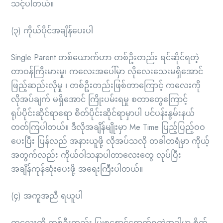
သင့်ပါတယ်။
(၃) ကိုယ်ပိုင်အချိန်ပေးပါ
Single Parent တစ်ယောက်ဟာ တစ်ဦးတည်း ရင်ဆိုင်ရတဲ့
တာဝန်ကြီးမားမှု၊ ကလေးအပေါ်မှာ လိုလေးသေးမရှိအောင်
ဖြည့်ဆည်းလိုမှု ၊ တစ်ဦးတည်းဖြစ်တာကြောင့် ကလေးကို
လိုအပ်ချက် မရှိအောင် ကြိုးပမ်းရမှု စတာတွေကြောင့်
ရုပ်ပိုင်းဆိုင်ရာရော စိတ်ပိုင်းဆိုင်ရာမှာပါ ပင်ပန်းနွမ်းနယ်
တတ်ကြပါတယ်။ ဒီလိုအချိန်မျိုးမှာ Me Time ပြည့်ပြည့်ဝဝ
ပေးပြီး ပြန်လည် အနားယူဖို့ လိုအပ်သလို တခါတရံမှာ ကိုယ့်
အတွက်လည်း ကိုယ်ဝါသနာပါတာလေးတွေ လုပ်ပြီး
အချိန်ကုန်ဆုံးပေးဖို့ အရေးကြီးပါတယ်။
(၄) အကူအညီ ရယူပါ
ကလေးကို တစ်ဦးတည်း ပြုစုစောင့်ရှောက်ရတဲ့အခါမှာ စိတ်