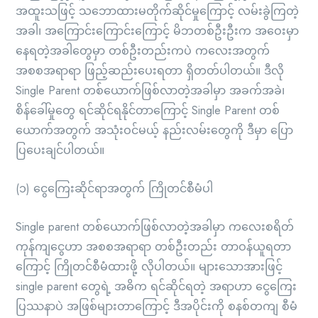
အထူးသဖြင့် သဘောထားမတိုက်ဆိုင်မှုကြောင့် လမ်းခွဲကြတဲ့
အခါ၊ အကြောင်းကြောင်းကြောင့် မိဘတစ်ဦးဦးက အဝေးမှာ
နေရတဲ့အခါတွေမှာ တစ်ဦးတည်းကပဲ ကလေးအတွက်
အစစအရာရာ ဖြည့်ဆည်းပေးရတာ ရှိတတ်ပါတယ်။ ဒီလို
Single Parent တစ်ယောက်ဖြစ်လာတဲ့အခါမှာ အခက်အခဲ၊
စိန်ခေါ်မှုတွေ ရင်ဆိုင်ရနိုင်တာကြောင့် Single Parent တစ်
ယောက်အတွက် အသုံးဝင်မယ့် နည်းလမ်းတွေကို ဒီမှာ ပြော
ပြပေးချင်ပါတယ်။
(၁) ငွေကြေးဆိုင်ရာအတွက် ကြိုတင်စီမံပါ
Single parent တစ်ယောက်ဖြစ်လာတဲ့အခါမှာ ကလေးစရိတ်
ကုန်ကျငွေဟာ အစစအရာရာ တစ်ဦးတည်း တာဝန်ယူရတာ
ကြောင့် ကြိုတင်စီမံထားဖို့ လိုပါတယ်။ များသောအားဖြင့်
single parent တွေရဲ့ အဓိက ရင်ဆိုင်ရတဲ့ အရာဟာ ငွေကြေး
ပြဿနာပဲ အဖြစ်များတာကြောင့် ဒီအပိုင်းကို စနစ်တကျ စီမံ