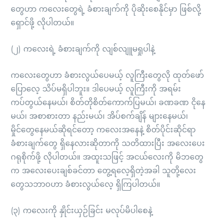
တွေဟာ ကလေးတွေရဲ့ ခံစားချက်ကို ပိုဆိုးစေနိုင်မှာ ဖြစ်လို့
ရှောင်ဖို့ လိုပါတယ်။
(၂) ကလေးရဲ့ ခံစားချက်ကို လျစ်လျူမရှုပါနဲ့
ကလေးတွေဟာ ခံစားလွယ်ပေမယ့် လူကြီးတွေလို ထုတ်ဖော်
ပြောလေ့ သိပ်မရှိပါဘူး။ ဒါပေမယ့် လူကြီးကို အရမ်း
ကပ်တွယ်နေမယ်၊ စိတ်တိုစိတ်ကောက်ပြမယ်၊ ခဏခဏ ငိုနေ
မယ်၊ အစာစားတာ နည်းမယ်၊ အိပ်စက်ချိန် များနေမယ်၊
မှိုင်တွေနေမယ်ဆိုရင်တော့ ကလေးအနေနဲ့ စိတ်ပိုင်းဆိုင်ရာ
ခံစားချက်တွေ ရှိနေလားဆိုတာကို သတိထားပြီး အလေးပေး
ဂရုစိုက်ဖို့ လိုပါတယ်။ အထူးသဖြင့် အငယ်လေးကို မိဘတွေ
က အလေးပေးချစ်ခင်တာ တွေ့ရလေ့ရှိတဲ့အခါ သူတို့လေး
တွေသဘာဝဟာ ခံစားလွယ်လေ့ ရှိကြပါတယ်။
(၃) ကလေးကို နှိုင်းယှဉ်ခြင်း မလုပ်မိပါစေနဲ့