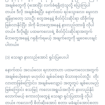
အချစ်တွေကို ပုံအောပြီး လက်ခံရရှိတဲ့သူလို့ ပြောကြပါ
တယ်။ ဒီလို အချစ်ခံရပြီး နောက်ထပ် ရင်သွေးလေး မွေးလာ
ချိန်မှာတော့ သားဦး တွေအနေနဲ့ စိတ်ပိုင်းဆိုင်ရာ ထိခိုက်မှု
ဖြစ်လာနိုင်ပြီး ဒါကို မိဘတွေအနေနဲ့ နားလည်ထားဖို့ လိုပါ
တယ်။ ဒီလိုမျိုး ပထမကလေးရဲ့ စိတ်ပိုင်းဆိုင်ရာအတွက်
မိဘတွေအနေနဲ့ ဂရုစိုက်ရမယ့် အချက်တွေကို မျှဝေပေးချင်
ပါတယ်။
(၁) သေချာ နားလည်အောင် ရှင်းပြပေးပါ
နောက်ထပ် အငယ်လေး ရလာတာဟာ ပထမကလေးအတွက်
အချစ်ပေါ့စေမှာ မဟုတ်ပဲ ချစ်ခင်စရာ မိသားစုဝင်တဦး တိုး
လာတာဖြစ်ကြောင်း၊ အချစ်မလျော့ပဲ အတူတူပဲ ချစ်ပေးမည်
ဖြစ်ကြောင်း စသဖြင့် ကလေးအရွယ်အလိုက် နားလည်နိုင်
လောက်မယ့် စကားလုံးတွေနဲ့ သေချာ ရှင်းပြထားဖို့ လိုပါ
တယ်။ ကလေးကို စိတ်ဆိုးအောင် စတာ၊ မခံချင်အောင်စတာ