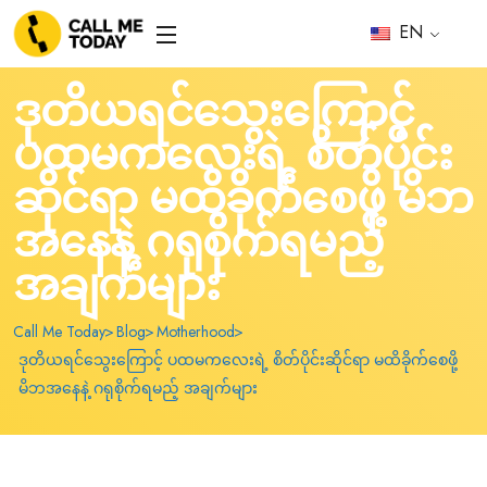
EN
ဒုတိယရင်သွေးကြောင့်
ပထမကလေးရဲ့ စိတ်ပိုင်း
ဆိုင်ရာ မထိခိုက်စေဖို့ မိဘ
အနေနဲ့ ဂရုစိုက်ရမည့်
အချက်များ
Call Me Today
Blog
Motherhood
ဒုတိယရင်သွေးကြောင့် ပထမကလေးရဲ့ စိတ်ပိုင်းဆိုင်ရာ မထိခိုက်စေဖို့
မိဘအနေနဲ့ ဂရုစိုက်ရမည့် အချက်များ