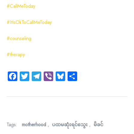
#CallMeToday
#ItIsOkToCallMeToday
#counseling
#therapy
Facebook
Twitter
Telegram
Viber
Bluesky
Share
Tags:
motherhood
,
ပထမဆုံးရင်သွေး
,
မိခင်