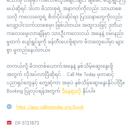
မိသားစု တစုမှာ ကလေးတွေအချင်းချင်း ချစ်ခင် ပျော်ရွှင်ကြ
မယ်ဆိုရင် ဒါဟာ မိသားစုရဲ့ အနာဂတ်ကိုလည်း သာယာစေ
သလို ကလေးတွေရဲ့ စိတ်ပိုင်းဆိုင်ရာ ပြဿနာတွေကိုလည်း
လျော့ပါးသက်သာစေမှာ ဖြစ်ပါတယ်။ အထူးသဖြင့် ဒုတိယ
ကလေးမွေးလာချိန်မှာ သားဦးကလေးငယ် အနေနဲ့ ဝမ်းနည်း
မှုထက် ပျော်ရွှင်မှုကို ဖန်တီးပေးဖို့ရာက မိဘတွေပေါ်မှာ များ
စွာ မူတည်နေပါတယ်။
တကယ်လို့ မိဘတစ်ယောက်အနေနဲ့ နှစ်သိမ့်ဆွေးနွေးဖို့
အတွက် လိုအပ်လာပြီဆိုရင်… Call Me Today မှတဆင့်
ပညာရှင်တွေနှင့် တွေ့ဆုံကာ အခုပဲ နှစ်သိမ့်ဆွေးနွေးနိုင်ပါပြီ။
Booking ပြုလုပ်ရန်အတွက်
ဒီနေရာကို
နှိပ်ပါ။
:
https://app.callmetoday.org/book
: 09-5131873