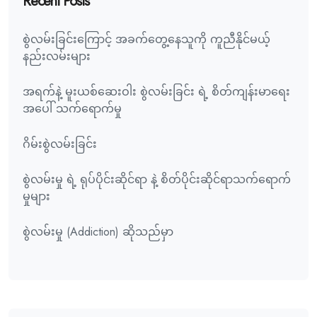
Recent Posts
စွဲလမ်းခြင်းကြောင့် အခက်တွေ့နေသူကို ကူညီနိုင်မယ့်
နည်းလမ်းများ
အရက်နဲ့ မူးယစ်ဆေးဝါး စွဲလမ်းခြင်း ရဲ့ စိတ်ကျန်းမာရေး
အပေါ် သက်ရောက်မှု
ဂိမ်းစွဲလမ်းခြင်း
စွဲလမ်းမှု ရဲ့ ရုပ်ပိုင်းဆိုင်ရာ နဲ့ စိတ်ပိုင်းဆိုင်ရာသက်ရောက်
မှုများ
စွဲလမ်းမှု (Addiction) ဆိုသည်မှာ