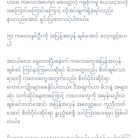
ပထမ ကလေးအပေါ်မှာ မလျော့တဲ့ ဂရုစိုက်မှု ပေးသင့်သလို
အကြောင်းကြောင်းကြောင့် လိုအပ်ချက်ရှိခဲ့ရင်လည်း
နားလည်အောင် ရှင်းပြထားသင့်ပါတယ်။
(၅) ကလေးနှစ်ဦးကို အပြန်အလှန် ချစ်အောင် လေ့ကျင့်ပေး
ပါ
အငယ်လေး မွေးလာပြီးနောက် ကလေးတွေအပြန်အလှန်
ချစ်ခင် ကြင်နာကြမယ်ဆိုရင် မိဘတွေလည်း စိတ်ချမ်းသာ
ရသလို ကလေးတွေအတွက်လည်း စိတ်ပိုင်းဆိုင်ရာ
ကောင်းကျိုးများစေနိုင်ပါတယ်။ ဒီအချက်ဟာ မိဘနဲ့ အများ
ဆုံး သက်ဆိုင်နေတာကြောင့် ကလေးတွေကို အမုန်းမပွါးပဲ၊
ချစ်ခင်တတ်အောင်၊ အပြန်အလှန် အလျှော့ပေး ကူညီတတ်
အောင် စိတ်ပိုင်းဆိုင်ရာ နူးညံံ့စေဖို့ သင်ကြားပေးရမှာ ဖြစ်ပါ
တယ်။