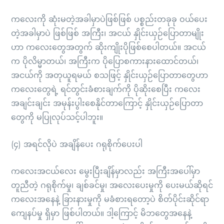
ကလေးကို ဆုံးမတဲ့အခါမှာပဲဖြစ်ဖြစ် ပစ္စည်းတခုခု ဝယ်ပေး
တဲ့အခါမှာပဲ ဖြစ်ဖြစ် အကြီး၊ အငယ် နှိုင်းယှဉ်ပြောတာမျိုး
ဟာ ကလေးတွေအတွက် ဆိုးကျိုးပိုဖြစ်စေပါတယ်။ အငယ်
က ပိုလိမ္မာတယ်၊ အကြီးက ပိုပြောစကားနားထောင်တယ်၊
အငယ်ကို အတုယူရမယ် စသဖြင့် နှိုင်းယှဉ်ပြောတာတွေဟာ
ကလေးတွေရဲ့ ရင်တွင်းခံစားချက်ကို ပိုဆိုးစေပြီး ကလေး
အချင်းချင်း အမုန်းပွါးစေနိုင်တာကြောင့် နှိုင်းယှဉ်ပြောတာ
တွေကို မပြုလုပ်သင့်ပါဘူး။
(၄) အရင်လိုပဲ အချိန်ပေး ဂရုစိုက်ပေးပါ
ကလေးအငယ်လေး မွေးပြီးချိန်မှာလည်း အကြီးအပေါ်မှာ
တူညီတဲ့ ဂရုစိုက်မှု၊ ချစ်ခင်မှု၊ အလေးပေးမှုကို ပေးမယ်ဆိုရင်
ကလေးအနေနဲ့ ခြားနားမှုကို မခံစားရတော့ပဲ စိတ်ပိုင်းဆိုင်ရာ
ကျေနပ်မှု ရှိမှာ ဖြစ်ပါတယ်။ ဒါ့ကြောင့် မိဘတွေအနေနဲ့