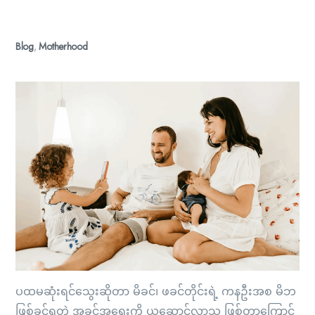
Blog
,
Motherhood
ပထမဆုံးရင်သွေးဆိုတာ မိခင်၊ ဖခင်တိုင်းရဲ့ ကနဦးအစ မိဘ
ဖြစ်ခွင့်ရတဲ့ အခွင့်အရေးကို ယူဆောင်လာသူ ဖြစ်တာကြောင့်