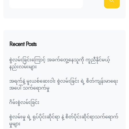
Recent Posts
စွဲလမ်းခြင်းကြောင့် အခက်တွေ့နေသူကို ကူညီနိုင်မယ့်
နည်းလမ်းများ
အရက်နဲ့ မူးယစ်ဆေးဝါး စွဲလမ်းခြင်း ရဲ့ စိတ်ကျန်းမာရေး
အပေါ် သက်ရောက်မှု
ဂိမ်းစွဲလမ်းခြင်း
စွဲလမ်းမှု ရဲ့ ရုပ်ပိုင်းဆိုင်ရာ နဲ့ စိတ်ပိုင်းဆိုင်ရာသက်ရောက်
မှုများ