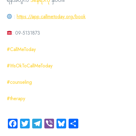
ရန်အတွက်
ဒီနေရာကို
နှိပ်ပါ။
:
https://app.callmetoday.org/book
: 09-5131873
#CallMeToday
#ItIsOkToCallMeToday
#counseling
#therapy
Facebook
Twitter
Telegram
Viber
Bluesky
Share