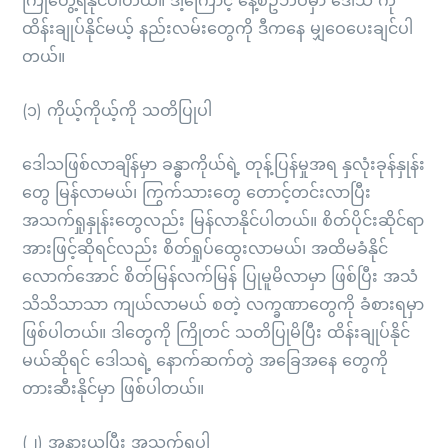
ကြုံတွေ့ရနိုင်ပါတယ်။ ဒါ့ကြောင့် နေ့စဥ်ဘဝမှာ ဒေါသ ကို
ထိန်းချုပ်နိုင်မယ့် နည်းလမ်းတွေကို ဒီကနေ မျှဝေပေးချင်ပါ
တယ်။
(၁) ကိုယ့်ကိုယ့်ကို သတိပြုပါ
ဒေါသဖြစ်လာချိန်မှာ ခန္ဓာကိုယ်ရဲ့ တုန့်ပြန်မှုအရ နှလုံးခုန်နှုန်း
တွေ မြန်လာမယ်၊ ကြွက်သားတွေ တောင့်တင်းလာပြီး
အသက်ရှုနှုန်းတွေလည်း မြန်လာနိုင်ပါတယ်။ စိတ်ပိုင်းဆိုင်ရာ
အားဖြင့်ဆိုရင်လည်း စိတ်ရှုပ်ထွေးလာမယ်၊ အထိမခံနိုင်
လောက်အောင် စိတ်မြန်လက်မြန် ပြုမူမိလာမှာ ဖြစ်ပြီး အသံ
သိသိသာသာ ကျယ်လာမယ် စတဲ့ လက္ခဏာတွေကို ခံစားရမှာ
ဖြစ်ပါတယ်။ ဒါတွေကို ကြိုတင် သတိပြုမိပြီး ထိန်းချုပ်နိုင်
မယ်ဆိုရင် ဒေါသရဲ့ နောက်ဆက်တွဲ အခြေအနေ တွေကို
တားဆီးနိုင်မှာ ဖြစ်ပါတယ်။
(၂) အနားယူပြီး အသက်ရှုပါ