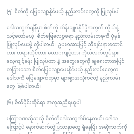
(၅) စိတ်ကို ဖြေလျော့နိုင်မယ့် နည်းလမ်းတွေကို ပြုလုပ်ပါ
ဒေါသထွက်ချိန်မှာ စိတ်ကို ထိန်းချုပ်နိုင်ဖို့အတွက် ကိုယ်နဲ့
သင့်တော်မယ့် စိတ်ဖြေလျော့စရာ နည်းလမ်းတခုကို ပုံမှန်
ပြုလုပ်ပေးဖို့ လိုပါတယ်။ ဥပမာအားဖြင့် သီချင်းနားထောင်
တာ၊ တရားထိုင်တာ၊ ယောဂကျင့်တာ၊ ကိုယ်လက်လှုပ်ရှား
လေ့ကျင့်ခန်း ပြုလုပ်တာ နဲ့ အတွေးတွေကို ချရေးတာအပြင်
တခြားသော စိတ်ဖြေလျော့ပေးနိုင်မယ့် နည်းလမ်းတွေက
ဒေါသကို ဖြေဖျောက်ရာမှာ များစွာအသုံးဝင်တဲ့ နည်းလမ်း
တွေ ဖြစ်ပါတယ်။
(၆) စိတ်ပိုင်းဆိုင်ရာ အကူအညီရယူပါ
မကြာခဏဆိုသလို စိတ်တိုဒေါသထွက်မိနေတယ်၊ ဒေါသ
ကြောင့်ပဲ နောက်ဆက်တွဲပြဿနာတွေ ရှိနေပြီး အဆိုးဘက်ကို