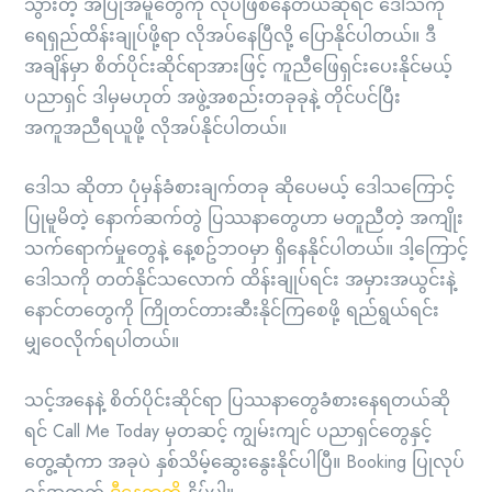
သွားတဲ့ အပြုအမူတွေကို လုပ်ဖြစ်နေတယ်ဆိုရင် ဒေါသကို
ရေရှည်ထိန်းချုပ်ဖို့ရာ လိုအပ်နေပြီလို့ ပြောနိုင်ပါတယ်။ ဒီ
အချိန်မှာ စိတ်ပိုင်းဆိုင်ရာအားဖြင့် ကူညီဖြေရှင်းပေးနိုင်မယ့်
ပညာရှင် ဒါမှမဟုတ် အဖွဲ့အစည်းတခုခုနဲ့ တိုင်ပင်ပြီး
အကူအညီရယူဖို့ လိုအပ်နိုင်ပါတယ်။
ဒေါသ ဆိုတာ ပုံမှန်ခံစားချက်တခု ဆိုပေမယ့် ဒေါသကြောင့်
ပြုမူမိတဲ့ နောက်ဆက်တွဲ ပြဿနာတွေဟာ မတူညီတဲ့ အကျိုး
သက်ရောက်မှုတွေနဲ့ နေ့စဥ်ဘဝမှာ ရှိနေနိုင်ပါတယ်။ ဒါ့ကြောင့်
ဒေါသကို တတ်နိုင်သလောက် ထိန်းချုပ်ရင်း အမှားအယွင်းနဲ့
နောင်တတွေကို ကြိုတင်တားဆီးနိုင်ကြစေဖို့ ရည်ရွယ်ရင်း
မျှဝေလိုက်ရပါတယ်။
သင့်အနေနဲ့ စိတ်ပိုင်းဆိုင်ရာ ပြဿနာတွေခံစားနေရတယ်ဆို
ရင် Call Me Today မှတဆင့် ကျွမ်းကျင် ပညာရှင်တွေနှင့်
တွေ့ဆုံကာ အခုပဲ နှစ်သိမ့်ဆွေးနွေးနိုင်ပါပြီ။ Booking ပြုလုပ်