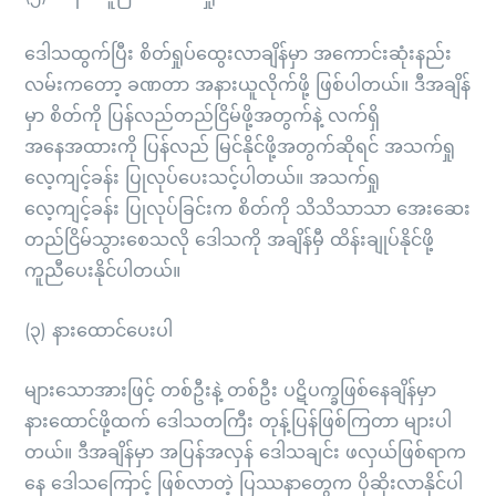
ဒေါသထွက်ပြီး စိတ်ရှုပ်ထွေးလာချိန်မှာ အကောင်းဆုံးနည်း
လမ်းကတော့ ခဏတာ အနားယူလိုက်ဖို့ ဖြစ်ပါတယ်။ ဒီအချိန်
မှာ စိတ်ကို ပြန်လည်တည်ငြိမ်ဖို့အတွက်နဲ့ လက်ရှိ
အနေအထားကို ပြန်လည် မြင်နိုင်ဖို့အတွက်ဆိုရင် အသက်ရှု
လေ့ကျင့်ခန်း ပြုလုပ်ပေးသင့်ပါတယ်။ အသက်ရှု
လေ့ကျင့်ခန်း ပြုလုပ်ခြင်းက စိတ်ကို သိသိသာသာ အေးဆေး
တည်ငြိမ်သွားစေသလို ဒေါသကို အချိန်မှီ ထိန်းချုပ်နိုင်ဖို့
ကူညီပေးနိုင်ပါတယ်။
(၃) နားထောင်ပေးပါ
များသောအားဖြင့် တစ်ဦးနဲ့ တစ်ဦး ပဋိပက္ခဖြစ်နေချိန်မှာ
နားထောင်ဖို့ထက် ဒေါသတကြီး တုန့်ပြန်ဖြစ်ကြတာ များပါ
တယ်။ ဒီအချိန်မှာ အပြန်အလှန် ဒေါသချင်း ဖလှယ်ဖြစ်ရာက
နေ ဒေါသကြောင့် ဖြစ်လာတဲ့ ပြဿနာတွေက ပိုဆိုးလာနိုင်ပါ