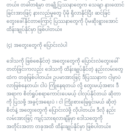
တယ်။ တခါတရံမှာ တချို့ပြဿနာတွေက သေချာ နားထောင်
ခြင်းအားဖြင့် နားလည်မှုတွေ ပိုမို ရှိလာနိုင်ပြီး ဆင်ခြင်
တွေးခေါ်နိုင်တာကြောင့် ပြဿနာတွေကို ပိုမဆိုးရွားအောင်
ထိန်းချုပ်နိုင်မှာ ဖြစ်ပါတယ်။
(၄) အတွေးတွေကို ပြောင်းလဲပါ
ဒေါသကို ဖြစ်စေနိုင်တဲ့ အတွေးတွေကို ပြောင်းလဲတွေးခေါ်
တတ်ခြင်းကလည်း ဒေါသကို ထိန်းချုပ်နိုင်တဲ့ နည်းလမ်းတွေ
ထဲက တခုဖြစ်ပါတယ်။ ဥပမာအားဖြင့် ဒီပြဿနာက ငါ့မှာပဲ
လာဖြစ်နေတယ်၊ ငါပဲ ကြုံနေရတယ် လို့ တွေးမယ့်အစား ဒီ
အရာက စိတ်ရှုပ်စရာကောင်းပေမယ့် ငါလုပ်နိုင်တယ် ဆိုတာ
ကို ပြသဖို့ အခွင့်အရေးပဲ ၊ ငါ ကြိုးစားဖြေရှင်းမယ် ဆိုတဲ့
စိတ်နဲ့ အတွေးတွေကို ပြောင်းလဲဖို့ လိုပါတယ်။ ဒီလို နည်း
လမ်းအားဖြင့် ကျင့်သားရလာချိန်မှာ ဒေါသတွေကို
အတိုင်းအတာ တခုအထိ ထိန်းချုပ်နိုင်မှာ ဖြစ်ပါတယ်။