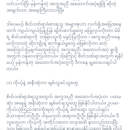
ပတ်သက်ပြီး မှန်ကန်တဲ့ အကူအညီ အထောက်အပံ့ရရှိဖို့ ဆိုတဲ့
အချက်ဟာ အရေးကြီးလာပါပြီ။
ဒါပေမယ့် စိတ်ဒဏ်ရာခံစားရသူ အများစုဟာ လက်ရှိအခြေအနေ
ထက် ကျယ်ကျယ်ပြန့်ပြန် ချိတ်ဆက်မှုတွေ မပြုလုပ်လိုတာ၊ မိမိ
ရဲ့ စိတ်ဒဏ်ရာကို တခြားသူကို မဖွင့်ပြလိုတာ ၊ အကူအညီကနေ
မလိုလားတဲ့ ဆိုးကျိုးနဲ့ ဆက်နွယ်မှုတွေ မဖြစ်လိုတာ စတဲ့
အကြောင်းပြချက်တွေကြောင့် အကူအညီ၊ အထောက်အပံ့ ရှာဖို့
အတွက် ဝန်လေးကြပါတယ်။ ဒါ့ကြောင့် စိတ်ဒဏ်ရာအတွက် ရနိုင်
မယ့် မှန်ကန်တဲ့ အထောက်အပံ့တွေကို ဒီကနေ မျှဝေပေးချင်ပါ
တယ်။
(၁) ကိုယ့်နဲ့ အနီးဆုံးက ချစ်သူခင်သူတွေ
စိတ်ဒဏ်ရာခံရသူအတွက် အကူအညီ အထောက်အပံ့ဟာ ပထမ
ဆုံး အနေနဲ့ အနီးဆုံးက ချစ်ခင်ရသူတွေ ဖြစ်နိုင်ပါတယ်။ ဥပမာ-
ကိုယ်ယုံကြည်အားကိုးရတဲ့ ကိုယ့်ရဲ့ မိတ်ဆွေ၊ သူငယ်ချင်း
မိသားစုဝင်တဦးဦး ဒါမှမဟုတ် ဆရာတဦးဦး ဖြစ်နိုင်ပါတယ်။ ဒီ
လူတွေဟာ ကိုယ့်ကို အတိုင်းအတာ တခုအထိ နားလည်ထားပြီး
သား ဖြစ်သလို ချစ်ခင်မှုအပြည့်နဲ့ စာနာပေးနိုင်သူတွေ ဖြစ်ဖို့ လိုပါ