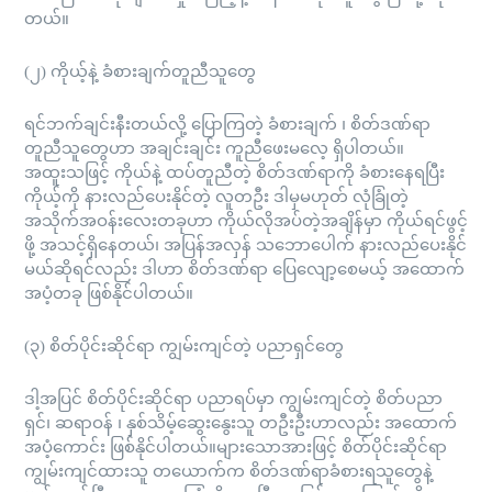
တယ်။
(၂) ကိုယ့်နဲ့ ခံစားချက်တူညီသူတွေ
ရင်ဘက်ချင်းနီးတယ်လို့ ပြောကြတဲ့ ခံစားချက် ၊ စိတ်ဒဏ်ရာ
တူညီသူတွေဟာ အချင်းချင်း ကူညီဖေးမလေ့ ရှိပါတယ်။
အထူးသဖြင့် ကိုယ်နဲ့ ထပ်တူညီတဲ့ စိတ်ဒဏ်ရာကို ခံစားနေရပြီး
ကိုယ့်ကို နားလည်ပေးနိုင်တဲ့ လူတဦး ဒါမှမဟုတ် လုံခြုံတဲ့
အသိုက်အဝန်းလေးတခုဟာ ကိုယ်လိုအပ်တဲ့အချိန်မှာ ကိုယ်ရင်ဖွင့်
ဖို့ အသင့်ရှိနေတယ်၊ အပြန်အလှန် သဘောပေါက် နားလည်ပေးနိုင်
မယ်ဆိုရင်လည်း ဒါဟာ စိတ်ဒဏ်ရာ ပြေလျော့စေမယ့် အထောက်
အပံ့တခု ဖြစ်နိုင်ပါတယ်။
(၃) စိတ်ပိုင်းဆိုင်ရာ ကျွမ်းကျင်တဲ့ ပညာရှင်တွေ
ဒါ့အပြင် စိတ်ပိုင်းဆိုင်ရာ ပညာရပ်မှာ ကျွမ်းကျင်တဲ့ စိတ်ပညာ
ရှင်၊ ဆရာဝန် ၊ နှစ်သိမ့်ဆွေးနွေးသူ တဦးဦးဟာလည်း အထောက်
အပံ့ကောင်း ဖြစ်နိုင်ပါတယ်။များသောအားဖြင့် စိတ်ပိုင်းဆိုင်ရာ
ကျွမ်းကျင်ထားသူ တယောက်က စိတ်ဒဏ်ရာခံစားရသူတွေနဲ့