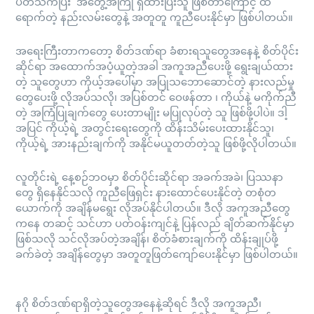
ပတ်သက်ပြီး အတွေ့အကြုံ ရှိထားပြီးသူ ဖြစ်တာကြောင့် ထိ
ရောက်တဲ့ နည်းလမ်းတွေနဲ့ အတူတူ ကူညီပေးနိုင်မှာ ဖြစ်ပါတယ်။
အရေးကြီးတာကတော့ စိတ်ဒဏ်ရာ ခံစားရသူတွေအနေနဲ့ စိတ်ပိုင်း
ဆိုင်ရာ အထောက်အပံ့ယူတဲ့အခါ အကူအညီပေးဖို့ ရွေးချယ်ထား
တဲ့ သူတွေဟာ ကိုယ့်အပေါ်မှာ အပြုသဘောဆောင်တဲ့ နားလည်မှု
တွေပေးဖို့ လိုအပ်သလို၊ အပြစ်တင် ဝေဖန်တာ ၊ ကိုယ်နဲ့ မကိုက်ညီ
တဲ့ အကြံပြုချက်တွေ ပေးတာမျိုး မပြုလုပ်တဲ့ သူ ဖြစ်ဖို့ပါပဲ။ ဒါ့
အပြင် ကိုယ့်ရဲ့ အတွင်းရေးတွေကို ထိန်းသိမ်းပေးထားနိုင်သူ၊
ကိုယ့်ရဲ့ အားနည်းချက်ကို အနိုင်မယူတတ်တဲ့သူ ဖြစ်ဖို့လိုပါတယ်။
လူတိုင်းရဲ့ နေ့စဉ်ဘဝမှာ စိတ်ပိုင်းဆိုင်ရာ အခက်အခဲ၊ ပြဿနာ
တွေ ရှိနေနိုင်သလို ကူညီဖြေရှင်း နားထောင်ပေးနိုင်တဲ့ တစုံတ
ယောက်ကို အချိန်မရွေး လိုအပ်နိုင်ပါတယ််။ ဒီလို အကူအညီတွေ
ကနေ တဆင့် သင်ဟာ ပတ်ဝန်းကျင်နဲ့ ပြန်လည် ချိတ်ဆက်နိုင်မှာ
ဖြစ်သလို သင်လိုအပ်တဲ့အချိန်၊ စိတ်ခံစားချက်ကို ထိန်းချုပ်ဖို့
ခက်ခဲတဲ့ အချိန်တွေမှာ အတူတူဖြတ်ကျော်ပေးနိုင်မှာ ဖြစ်ပါတယ်။
နဂို စိတ်ဒဏ်ရာရှိတဲ့သူတွေအနေနဲ့ဆိုရင် ဒီလို အကူအညီ၊