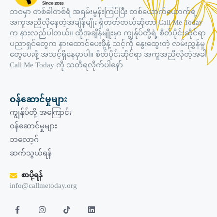
ဘဝမှာ တစ်ခါတစ်ရံ အရမ်းမွန်းကြပ်ပြီး တစ်ယောက်ယောက်ရဲ့
အကူအညီလိုနေတဲ့အချိန်မျိုး ရှိတတ်တယ်ဆိုတာ Call Me Today
က နားလည်ပါတယ်။ ထိုအချိန်မျိုးမှာ ကျွန်ုပ်တို့ရဲ့ စိတ်ပိုင်းဆိုင်ရာ
ပညာရှင်တွေက နားထောင်ပေးဖို့နဲ့ သင့်ကို နွေးထွေးတဲ့ လမ်းညွှန်မှု
တွေပေးဖို့ အသင့်ရှိနေမှာပါ။ စိတ်ပိုင်းဆိုင်ရာ အကူအညီလိုတဲ့အခါ
Call Me Today ကို သတိရလိုက်ပါနော်
ဝန်ဆောင်မှုများ
ကျွန်ုပ်တို့ အကြောင်း
ဝန်ဆောင်မှုများ
ဘလော့ဂ်
ဆက်သွယ်ရန်
စာပို့ရန်
info@callmetoday.org