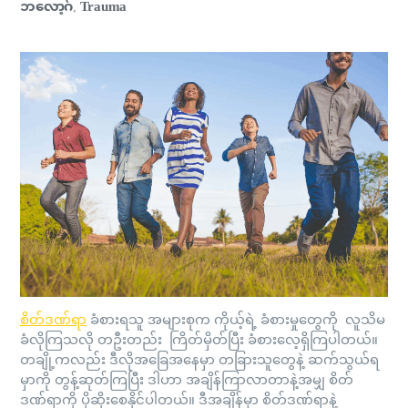
ဘလော့ဂ်
Trauma
,
စိတ်ဒဏ်ရာ
ခံစားရသူ အများစုက ကိုယ့်ရဲ့ ခံစားမှုတွေကို လူသိမ
ခံလိုကြသလို တဦးတည်း ကြိတ်မှိတ်ပြီး ခံစားလေ့ရှိကြပါတယ်။
တချို့ကလည်း ဒီလိုအခြေအနေမှာ တခြားသူတွေနဲ့ ဆက်သွယ်ရ
မှာကို တွန့်ဆုတ်ကြပြီး ဒါဟာ အချိန်ကြာလာတာနဲ့အမျှ စိတ်
ဒဏ်ရာကို ပိုဆိုးစေနိုင်ပါတယ်။ ဒီအချိန်မှာ စိတ်ဒဏ်ရာနဲ့