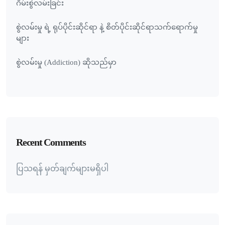
ဂိမ်းစွဲလမ်းခြင်း
စွဲလမ်းမှု ရဲ့ ရုပ်ပိုင်းဆိုင်ရာ နဲ့ စိတ်ပိုင်းဆိုင်ရာသက်ရောက်မှု
များ
စွဲလမ်းမှု (Addiction) ဆိုသည်မှာ
Recent Comments
ပြသရန် မှတ်ချက်များမရှိပါ