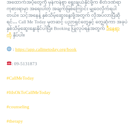
အထောက်အပံ့တွေကို မှန်ကန်စွာ ရွေးချယ်နိုင်ဖို့က စိတ်ဒဏ်ရာ
ကုစားရာမှာ အရေးပါတဲ့ အချက်ဖြစ်ကြောင်း မျှဝေလိုက်ရပါ
တယ်။ သင့်အနေနဲ့ နှစ်သိမ့်ဆွေးနွေးဖို့အတွက် လိုအပ်လာပြီဆို
ရင်… Call Me Today မှတဆင့် ပညာရှင်တွေနှင့် တွေ့ဆုံကာ အခုပဲ
နှစ်သိမ့်ဆွေးနွေးနိုင်ပါပြီ။ Booking ပြုလုပ်ရန်အတွက်
ဒီနေရာ
ကို
နှိပ်ပါ။
:
https://app.callmetoday.org/book
: 09-5131873
#CallMeToday
#ItIsOkToCallMeToday
#counseling
#therapy