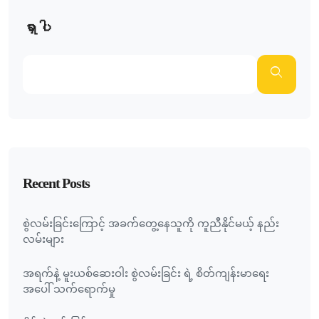
ရှာပါ
Recent Posts
စွဲလမ်းခြင်းကြောင့် အခက်တွေ့နေသူကို ကူညီနိုင်မယ့် နည်း
လမ်းများ
အရက်နဲ့ မူးယစ်ဆေးဝါး စွဲလမ်းခြင်း ရဲ့ စိတ်ကျန်းမာရေး
အပေါ် သက်ရောက်မှု