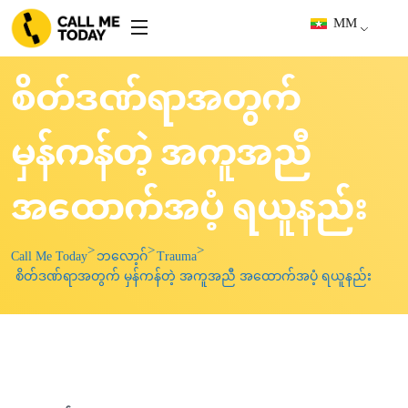
MM
စိတ်ဒဏ်ရာအတွက်
မှန်ကန်တဲ့ အကူအညီ
အထောက်အပံ့ ရယူနည်း
Call Me Today
ဘလော့ဂ်
Trauma
စိတ်ဒဏ်ရာအတွက် မှန်ကန်တဲ့ အကူအညီ အထောက်အပံ့ ရယူနည်း