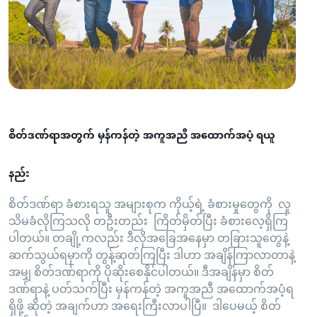
စိတ်ဒဏ်ရာအတွက် မှန်ကန်တဲ့ အကူအညီ အထောက်အပံ့ ရယူ
နည်း
စိတ်ဒဏ်ရာ ခံစားရသူ အများစုက ကိုယ့်ရဲ့ ခံစားမှုတွေကို လူ
သိမခံလိုကြသလို တဦးတည်း ကြိတ်မှိတ်ပြီး ခံစားလေ့ရှိကြ
ပါတယ်။ တချို့ကလည်း ဒီလိုအခြေအနေမှာ တခြားသူတွေနဲ့
ဆက်သွယ်ရမှာကို တွန့်ဆုတ်ကြပြီး ဒါဟာ အချိန်ကြာလာတာနဲ့
အမျှ စိတ်ဒဏ်ရာကို ပိုဆိုးစေနိုင်ပါတယ်။ ဒီအချိန်မှာ စိတ်
ဒဏ်ရာနဲ့ ပတ်သက်ပြီး မှန်ကန်တဲ့ အကူအညီ အထောက်အပံ့ရ
ရှိဖို့ ဆိုတဲ့ အချက်ဟာ အရေးကြီးလာပါပြီ။ ဒါပေမယ့် စိတ်