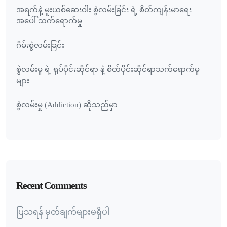
အရက်နဲ့ မူးယစ်ဆေးဝါး စွဲလမ်းခြင်း ရဲ့ စိတ်ကျန်းမာရေး
အပေါ် သက်ရောက်မှု
ဂိမ်းစွဲလမ်းခြင်း
စွဲလမ်းမှု ရဲ့ ရုပ်ပိုင်းဆိုင်ရာ နဲ့ စိတ်ပိုင်းဆိုင်ရာသက်ရောက်မှု
များ
စွဲလမ်းမှု (Addiction) ဆိုသည်မှာ
Recent Comments
ပြသရန် မှတ်ချက်များမရှိပါ