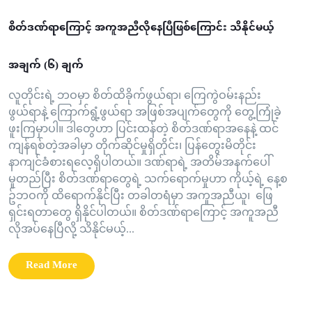
စိတ်ဒဏ်ရာကြောင့် အကူအညီလိုနေပြီဖြစ်ကြောင်း သိနိုင်မယ့်
အချက် (၆) ချက်
လူတိုင်းရဲ့ ဘဝမှာ စိတ်ထိခိုက်ဖွယ်ရာ၊ ကြေကွဲဝမ်းနည်း
ဖွယ်ရာနဲ့ ကြောက်ရွံ့ဖွယ်ရာ အဖြစ်အပျက်တွေကို တွေ့ကြုံခဲ့
ဖူးကြမှာပါ။ ဒါတွေဟာ ပြင်းထန်တဲ့ စိတ်ဒဏ်ရာအနေနဲ့ ထင်
ကျန်ရစ်တဲ့အခါမှာ တိုက်ဆိုင်မှုရှိတိုင်း၊ ပြန်တွေးမိတိုင်း
နာကျင်ခံစားရလေ့ရှိပါတယ်။ ဒဏ်ရာရဲ့ အတိမ်အနက်ပေါ်
မူတည်ပြီး စိတ်ဒဏ်ရာတွေရဲ့ သက်ရောက်မှုဟာ ကိုယ့်ရဲ့ နေ့စ
ဥ်ဘဝကို ထိရောက်နိုင်ပြီး တခါတရံမှာ အကူအညီယူ၊ ဖြေ
ရှင်းရတာတွေ ရှိနိုင်ပါတယ်။ စိတ်ဒဏ်ရာကြောင့် အကူအညီ
လိုအပ်နေပြီလို့ သိနိုင်မယ့်...
Read More