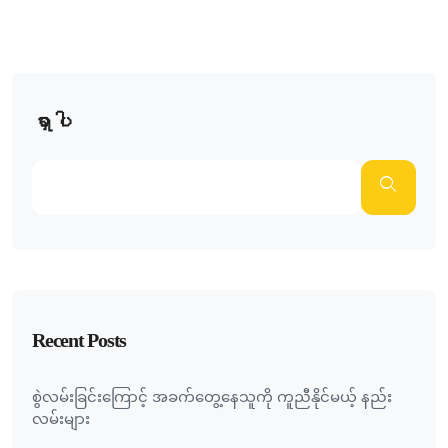
ရှာပါ
Recent Posts
စွဲလမ်းခြင်းကြောင့် အခက်တွေ့နေသူကို ကူညီနိုင်မယ့် နည်း
လမ်းများ