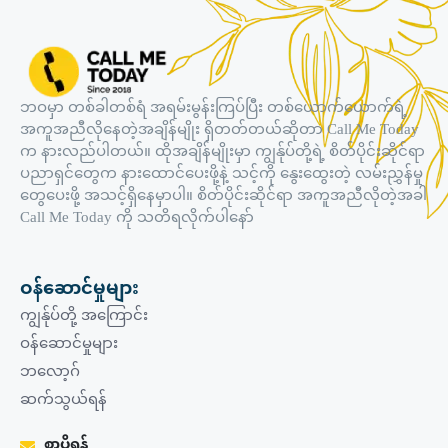
ဘဝမှာ တစ်ခါတစ်ရံ အရမ်းမွန်းကြပ်ပြီး တစ်ယောက်ယောက်ရဲ့
အကူအညီလိုနေတဲ့အချိန်မျိုး ရှိတတ်တယ်ဆိုတာ Call Me Today
က နားလည်ပါတယ်။ ထိုအချိန်မျိုးမှာ ကျွန်ုပ်တို့ရဲ့ စိတ်ပိုင်းဆိုင်ရာ
ပညာရှင်တွေက နားထောင်ပေးဖို့နဲ့ သင့်ကို နွေးထွေးတဲ့ လမ်းညွှန်မှု
တွေပေးဖို့ အသင့်ရှိနေမှာပါ။ စိတ်ပိုင်းဆိုင်ရာ အကူအညီလိုတဲ့အခါ
Call Me Today ကို သတိရလိုက်ပါနော်
ဝန်ဆောင်မှုများ
ကျွန်ုပ်တို့ အကြောင်း
ဝန်ဆောင်မှုများ
ဘလော့ဂ်
ဆက်သွယ်ရန်
စာပို့ရန်