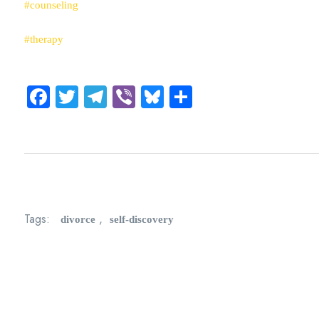
#counseling
#therapy
Facebook
Twitter
Telegram
Viber
Bluesky
Share
divorce
self-discovery
Tags:
,