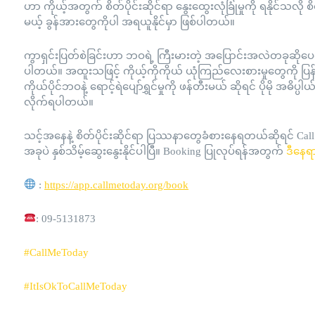
ဟာ ကိုယ့်အတွက် စိတ်ပိုင်းဆိုင်ရာ နွေးထွေးလုံခြုံမှုကို ရနိုင
မယ့် ခွန်အားတွေကိုပါ အရယူနိုင်မှာ ဖြစ်ပါတယ်။
ကွာရှင်းပြတ်စဲခြင်းဟာ ဘဝရဲ့ ကြီးမားတဲ့ အပြောင်းအလဲတခုဆိုပေမယ့
ပါတယ်။ အထူးသဖြင့် ကိုယ့်ကိုကိုယ် ယုံကြည်လေးစားမှုတွေကို ပြန်လ
ကိုယ်ပိုင်ဘဝနဲ့ ရောင့်ရဲပျော်ရွှင်မှုကို ဖန်တီးမယ် ဆိုရင် ပိုမို အဓိပ္
လိုက်ရပါတယ်။
သင့်အနေနဲ့ စိတ်ပိုင်းဆိုင်ရာ ပြဿနာတွေခံစားနေရတယ်ဆိုရင် Call
အခုပဲ နှစ်သိမ့်ဆွေးနွေးနိုင်ပါပြီ။ Booking ပြုလုပ်ရန်အတွက်
ဒီနေရ
:
https://app.callmetoday.org/book
: 09-5131873
#CallMeToday
#ItIsOkToCallMeToday