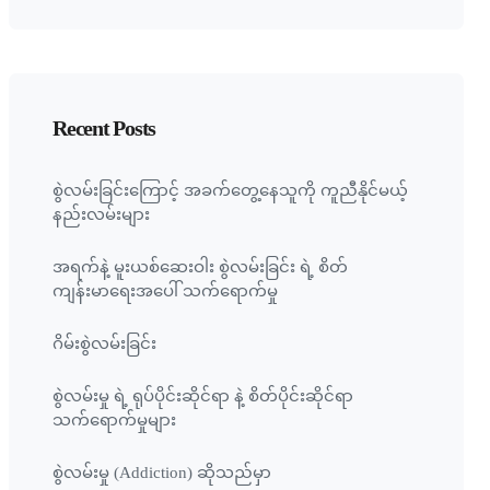
Recent Posts
စွဲလမ်းခြင်းကြောင့် အခက်တွေ့နေသူကို ကူညီနိုင်မယ့်
နည်းလမ်းများ
အရက်နဲ့ မူးယစ်ဆေးဝါး စွဲလမ်းခြင်း ရဲ့ စိတ်
ကျန်းမာရေးအပေါ် သက်ရောက်မှု
ဂိမ်းစွဲလမ်းခြင်း
စွဲလမ်းမှု ရဲ့ ရုပ်ပိုင်းဆိုင်ရာ နဲ့ စိတ်ပိုင်းဆိုင်ရာ
သက်ရောက်မှုများ
စွဲလမ်းမှု (Addiction) ဆိုသည်မှာ