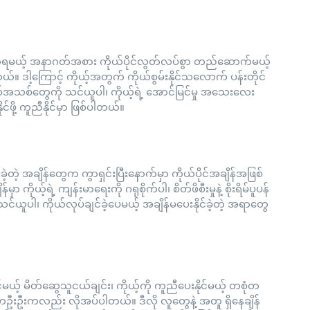
်ရမယ့် အနာဂတ်အစား ကိုယ်ပိုင်လွတ်လပ်စွာ တည်ဆောက်မယ့်
ယ်။ ဒါ့ကြောင့် ကိုယ့်အတွက် ကိုယ်စွမ်းနိုင်သလောက် ပန်းတိုင်
အသစ်တွေကို သင်ယူပါ၊ ကိုယ့်ရဲ့ အောင်မြင်မှု အသေးလေး
င်ဖို့ ကူညီနိုင်မှာ ဖြစ်ပါတယ်။
အချိန်တွေက ကွာရှင်းပြီးနောက်မှာ ကိုယ်ပိုင်အချိန်အဖြစ်
ာ ကိုယ့်ရဲ့ ကျန်းမာရေးကို ဂရုစိုက်ပါ၊ စိတ်ဖိစီးမှုနဲ့ စိုးရိမ်ပူပန်
်ယူပါ၊ ကိုယ်လုပ်ချင်ခဲ့ပေမယ့် အချိန်မပေးနိုင်ခဲ့တဲ့ အရာတွေ
င်မယ့် မိတ်ဆွေသူငယ်ချင်း၊ ကိုယ့်ကို ကူညီပေးနိုင်မယ့် တစုံတ
င် တဦးဦးကလည်း လိုအပ်ပါတယ်။ ဒီလို လူတွေနဲ့ အတူ ရှိနေချိန်