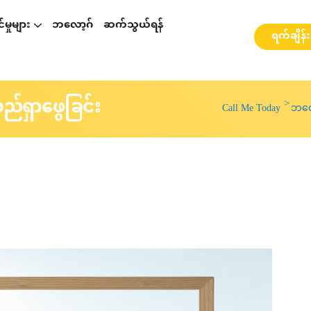
မှုများ
ဘလော့ဂ်
ဆက်သွယ်ရန်
ရက်ချိန်
p နှင့်ပတ်သတ်၍ဆွေးနွေးခြင်း
စားဆွေးနွေးခြင်း
ို့ ဆွေးနွေးခြင်း
webinarများ နှင့် အလုပ်ရုံဆွေးနွေးပွဲများ
လည်ရှာဖွေခြင်း
Call Me Today
ဘလေ