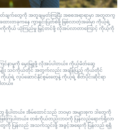
းဖြတ်ချက်တွေကို အတူချမှတ်ကြပြီး အစစအရာရာမှာ အတူတကွ
တခုကနေ ကွာရှင်းပြတ်စဲဖို့ ဖြစ်လာတဲ့အခါမှာ ကိုယ့်ရဲ့
်ကိုကိုယ် ယုံကြည်မှု မြှင့်တင်ဖို့ လိုအပ်လာတာကြောင့် ကိုယ့်ကို
်ကြင်နာမှုကို မွေးမြူဖို့ လိုအပ်ပါတယ်။ ကိုယ့်မိတ်ဆွေ
ိုး သင်ကိုယ်တိုင် အတွက်လည်း အချိန်ပြည့် ကိုယ်တိုင်
်ရဲ့ လုပ်ဆောင်နိုင်စွမ်းတွေနဲ့ ကိုယ့်ရဲ့ စိတ်ပိုင်းဆိုင်ရာ
်ပါတယ်။
ဲ့အရာတွေ ရှိပါတယ်။ အိမ်ထောင်သည် ဘဝမှာ အများစုက ဒါတွေကို
လုပ်ဖြစ်ကြပါတယ်။ တစ်ကိုယ်တည်းဘဝကို ပြန်လည်ရောက်ရှိလာ
္ဒတွေကို ပြန်လည် အသက်သွင်းဖို့ အခွင့်အရေးကို ပြန်လည် ရရှိ