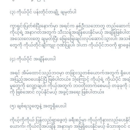
(၃) ကိုယ်ပိုင် ပန်းတိုင်တချို့ ချမှတ်ပါ
ကွာရှင်းပြတ်စဲပြီးနောက်မှာ အရင်က နှစ်ဦးသဘောတူ တည်ဆောက
ကိုယ့်ရဲ့ အနာဂတ်အတွက် သီးသန့်အချိန်ပေးနိုင်မယ့် အချိန်ဖြစ်ပါတ
အသေးလေးတွေ ချမှတ်ပြီး ဖြေးဖြေးချင်းလုပ်ဆောင်သွားပါ၊ အသစ်
တွေကို ကိုယ်တိုင်ချီးကျုး ဂုဏ်ပြုပါ၊ ဒါဟာ ကိုယ်ပိုင်ဘဝကို ရှာဖွေနို
(၄) ကိုယ်ပိုင် အချိန်ပေးပါ
အရင် အိမ်ထောင်သည်ဘဝမှာ တခြားသူတစ်ယောက်အတွက် ရှိပေးခဲ့တဲ့ 
အပြည့်အဝပေးနိုင်ပြီ ဖြစ်ပါတယ်။ ဒါ့ကြောင့် ကိုယ့်ရဲ့ ကိုယ်ပိုင် အချိန်မှ
မှုတွေကို လျှော့ချပါ၊ ကိုယ့်အတွက် ဘဝတိုးတက်စေမယ့် တခုခုကို သင
ကို ဖြစ်အောင် လုပ်နိုင်မယ့် အခွင့်အရေး ဖြစ်ပါတယ်။
(၅) ချစ်ရသူတွေနဲ့ အတူရှိပေးပါ
ကိုယ့်ကိုကိုယ် ပြန်လည်ရှာဖွေတဲ့ ခရီးစဥ်မှာ ကိုယ့်ကိုနားလည်ပေးနို
ယောက်၊ ကိုယ်လိုအပ်ချိန် အနားမှာ အမြဲရှိပေးနိုင်မယ့် မိသားစုဝ