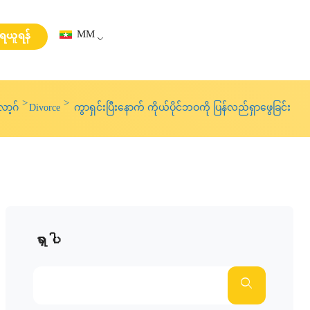
MM
းရယူရန်
ာ့ဂ်
Divorce
ကွာရှင်းပြီးနောက် ကိုယ်ပိုင်ဘဝကို ပြန်လည်ရှာဖွေခြင်း
ရှာပါ