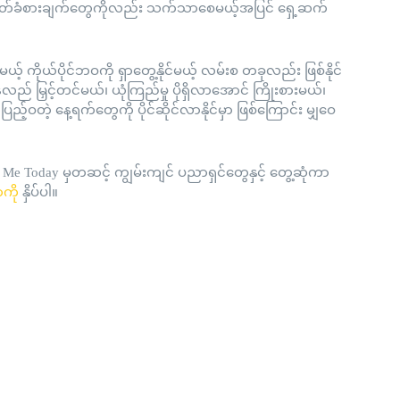
်သလို စိတ်ခံစားချက်တွေကိုလည်း သက်သာစေမယ့်အပြင် ရှေ့ဆက်
် ကိုယ်ပိုင်ဘဝကို ရှာတွေ့နိုင်မယ့် လမ်းစ တခုလည်း ဖြစ်နိုင်
ည် မြှင့်တင်မယ်၊ ယုံကြည်မှု ပိုရှိလာအောင် ကြိုးစားမယ်၊
ပါယ်ပြည့်ဝတဲ့ နေ့ရက်တွေကို ပိုင်ဆိုင်လာနိုင်မှာ ဖြစ်ကြောင်း မျှဝေ
 Me Today မှတဆင့် ကျွမ်းကျင် ပညာရှင်တွေနှင့် တွေ့ဆုံကာ
ာကို
နှိပ်ပါ။