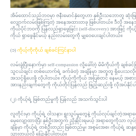
အိမ်ထောင်သည်ဘဝမှာ ဇနီးမောင်နှံတွေဟာ နှစ်ဦးသဘောတူ ဆုံ
လျှောက်လမ်းဖြစ်ကြတဲ့ အနေအထားတခု ဖြစ်ပါတယ်။ ဒီလို အနေအထား
ကိုယ်ပိုင်ဘဝကို ပြန်လည်ရှာဖွေခြင်း (self-discovery) အားဖြင့် ကိုယ့
ကိုယ် ရှာဖွေနိုင်မယ့် နည်းလမ်းတွေကို မျှဝေပေးချင်ပါတယ်။
(၁)
ကိုယ့်ကိုကိုယ် ချစ်ခင်ကြင်နာပါ
လမ်းခွဲပြီးနောက်မှာ self-compassion လို့ခေါ်တဲ့ မိမိကိုယ်ကို ချစ်ခင
သူငယ်ချင်း တစ်ယောက်ရဲ့ ခက်ခဲတဲ့ အချိန်မှာ အတူတူ ရှိပေးသလိုမျ
အသင့်ရှိပေးဖို့ လိုပါတယ်။ ကိုယ့်ကိုကိုယ် အပြစ်တင် နေမယ့် အစား ကိုယ့
အားနည်းချက်တွေကို ကိုယ်တိုင်ပြန်လည် ဖြည့်ဆည်းဖို့ လိုအပ်နိုင
(၂) ကိုယ့်ရဲ့ ဖြစ်တည်မှုကို ပြန်လည် အသက်သွင်းပါ
လူတိုင်းမှာ ကိုယ့်ရဲ့ ဝါသနာ၊ ရူးသွပ်မှုတွေနဲ့ ကိုယ်လုပ်ချင်တ
မေ့လျော့ထားပြီး နှစ်ဦးအတွက် ညှိနှိုင်းရမယ့် အရာတွေကိုသာ 
ချိန်မှာ ကိုယ့်ရဲ့ တစ်ဦးတည်း ဖြစ်တည်မှု၊ အစွမ်းအစ၊ ကိုယ့်ရဲ့ ဆန
သွားတယ်လို့ ပြောနိုင်ပါတယ်။