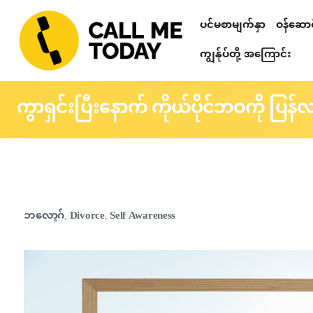
ပင်မစာမျက်နှာ
ဝန်ဆောင်
Relationshi
စိတ်ဒဏ်ရာ ကု
တယ်လီဂရမ် စာပ
သင်တန်းများ၊ ဟောပြောပွဲများ၊ 
စိတ်ပညာဆိုင်ရာ စစ်ဆေးခြင်း
ကျွန်ုပ်တို့ အကြောင်း
ကွာရှင်းပြီးနောက် ကိုယ်ပိုင်ဘဝကို ပြန်
ဘလော့ဂ်
Divorce
Self Awareness
,
,