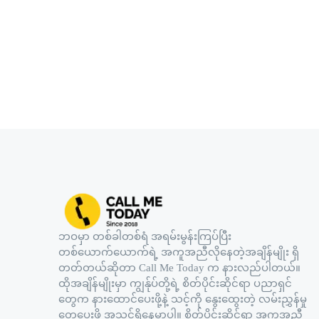
ဘဝမှာ တစ်ခါတစ်ရံ အရမ်းမွန်းကြပ်ပြီး
တစ်ယောက်ယောက်ရဲ့ အကူအညီလိုနေတဲ့အချိန်မျိုး ရှိ
တတ်တယ်ဆိုတာ Call Me Today က နားလည်ပါတယ်။
ထိုအချိန်မျိုးမှာ ကျွန်ုပ်တို့ရဲ့ စိတ်ပိုင်းဆိုင်ရာ ပညာရှင်
တွေက နားထောင်ပေးဖို့နဲ့ သင့်ကို နွေးထွေးတဲ့ လမ်းညွှန်မှု
တွေပေးဖို့ အသင့်ရှိနေမှာပါ။ စိတ်ပိုင်းဆိုင်ရာ အကူအညီ