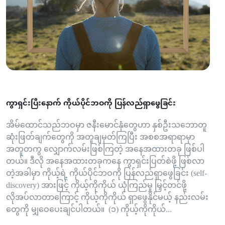
ကွာရှင်းပြီးနောက် ကိုယ်ပိုင်ဘဝကို ပြန်လည်ရှာဖွေခြင်း
အိမ်ထောင်သည်ဘဝမှာ ဇနီးမောင်နှံတွေဟာ နှစ်ဦးသဘောတူ
ဆုံးဖြတ်ချက်တွေကို အတူချမှတ်ကြပြီး အစစအရာရာမှာ
အတူတကွ လျှောက်လမ်းဖြစ်ကြတဲ့ အနေအထားတခု ဖြစ်ပါ
တယ်။ ဒီလို အနေအထားတခုကနေ ကွာရှင်းပြတ်စဲဖို့ ဖြစ်လာ
တဲ့အခါမှာ ကိုယ့်ရဲ့ ကိုယ်ပိုင်ဘဝကို ပြန်လည်ရှာဖွေခြင်း (self-
discovery) အားဖြင့် ကိုယ့်ကိုကိုယ် ယုံကြည်မှု မြှင့်တင်ဖို့
လိုအပ်လာတာကြောင့် ကိုယ့်ကိုကိုယ် ရှာဖွေနိုင်မယ့် နည်းလမ်း
တွေကို မျှဝေပေးချင်ပါတယ်။ (၁) ကိုယ့်ကိုကိုယ်...