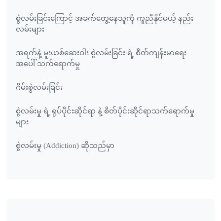
စွဲလမ်းခြင်းကြောင့် အခက်တွေ့နေသူကို ကူညီနိုင်မယ့် နည်း
လမ်းများ
အရက်နဲ့ မူးယစ်ဆေးဝါး စွဲလမ်းခြင်း ရဲ့ စိတ်ကျန်းမာရေး
အပေါ် သက်ရောက်မှု
ဂိမ်းစွဲလမ်းခြင်း
စွဲလမ်းမှု ရဲ့ ရုပ်ပိုင်းဆိုင်ရာ နဲ့ စိတ်ပိုင်းဆိုင်ရာသက်ရောက်မှု
များ
စွဲလမ်းမှု (Addiction) ဆိုသည်မှာ