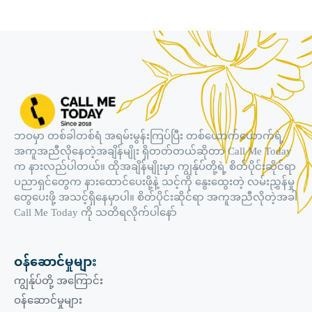
ဘဝမှာ တစ်ခါတစ်ရံ အရမ်းမွန်းကြပ်ပြီး တစ်ယောက်ယောက်ရဲ့
အကူအညီလိုနေတဲ့အချိန်မျိုး ရှိတတ်တယ်ဆိုတာ Call Me Today
က နားလည်ပါတယ်။ ထိုအချိန်မျိုးမှာ ကျွန်ုပ်တို့ရဲ့ စိတ်ပိုင်းဆိုင်ရာ
ပညာရှင်တွေက နားထောင်ပေးဖို့နဲ့ သင့်ကို နွေးထွေးတဲ့ လမ်းညွှန်မှု
တွေပေးဖို့ အသင့်ရှိနေမှာပါ။ စိတ်ပိုင်းဆိုင်ရာ အကူအညီလိုတဲ့အခါ
Call Me Today ကို သတိရလိုက်ပါနော်
ဝန်ဆောင်မှုများ
ကျွန်ုပ်တို့ အကြောင်း
ဝန်ဆောင်မှုများ